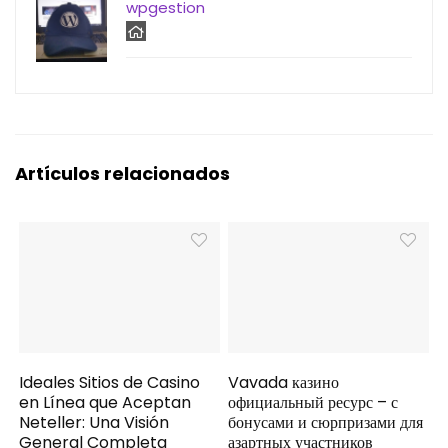
wpgestion
Artículos relacionados
Ideales Sitios de Casino
Vavada казино
en Línea que Aceptan
официальный ресурс – с
Neteller: Una Visión
бонусами и сюрпризами для
General Completa
азартных участников