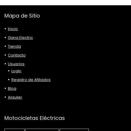
Mapa de Sitio
Inicio
Gana Electric
Tienda
Contacto
Usuarios
Login
Registro de Afiliados
Blog
Alquiler
Motocicletas Eléctricas