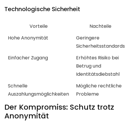
Technologische Sicherheit
Vorteile
Nachteile
Hohe Anonymität
Geringere
Sicherheitsstandards
Einfacher Zugang
Erhöhtes Risiko bei
Betrug und
Identitätsdiebstahl
Schnelle
Mögliche rechtliche
Auszahlungsmöglichkeiten
Probleme
Der Kompromiss: Schutz trotz
Anonymität