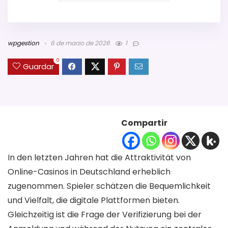
wpgestion
6 de marzo de 2026
1
0
Guardar
Compartir
In den letzten Jahren hat die Attraktivität von
Online-Casinos in Deutschland erheblich
zugenommen. Spieler schätzen die Bequemlichkeit
und Vielfalt, die digitale Plattformen bieten.
Gleichzeitig ist die Frage der Verifizierung bei der