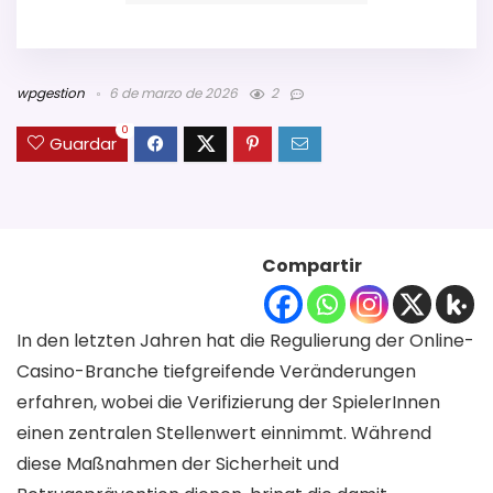
wpgestion
6 de marzo de 2026
2
0
Guardar
Compartir
In den letzten Jahren hat die Regulierung der Online-
Casino-Branche tiefgreifende Veränderungen
erfahren, wobei die Verifizierung der SpielerIn­nen
einen zentralen Stellenwert einnimmt. Während
diese Maßnahmen der Sicherheit und