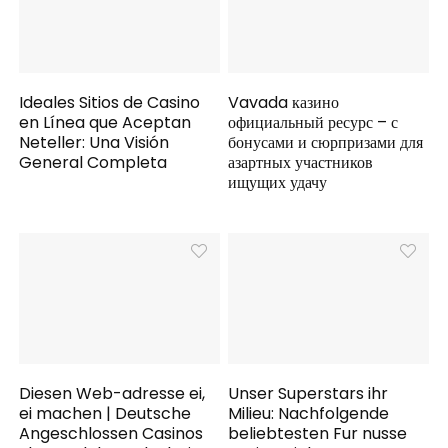
Ideales Sitios de Casino
Vavada казино
en Línea que Aceptan
официальный ресурс – с
Neteller: Una Visión
бонусами и сюрпризами для
General Completa
азартных участников
ищущих удачу
Diesen Web-adresse ei,
Unser Superstars ihr
ei machen | Deutsche
Milieu: Nachfolgende
Angeschlossen Casinos
beliebtesten Fur nusse