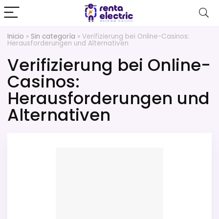
Inicio
»
Sin categoría
»
Verifizierung bei Online-Casinos:
Herausforderungen und Alternativen
Verifizierung bei Online-
Casinos:
Herausforderungen und
Alternativen