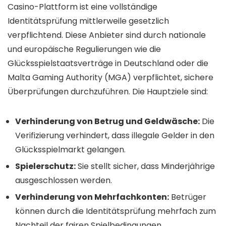
Casino-Plattform ist eine vollständige
Identitätsprüfung mittlerweile gesetzlich
verpflichtend. Diese Anbieter sind durch nationale
und europäische Regulierungen wie die
Glücksspielstaatsverträge in Deutschland oder die
Malta Gaming Authority (MGA) verpflichtet, sichere
Überprüfungen durchzuführen. Die Hauptziele sind:
Verhinderung von Betrug und Geldwäsche:
Die
Verifizierung verhindert, dass illegale Gelder in den
Glücksspielmarkt gelangen.
Spielerschutz:
Sie stellt sicher, dass Minderjährige
ausgeschlossen werden.
Verhinderung von Mehrfachkonten:
Betrüger
können durch die Identitätsprüfung mehrfach zum
Nachteil der fairen Spielbedingungen