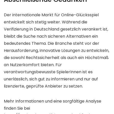
Der internationale Markt für Online-Glücksspiel
entwickelt sich stetig weiter. Während die
Verifizierung in Deutschland gesetzlich verankert ist,
bleibt die Suche nach sicheren Alternativen ein
bedeutendes Thema. Die Branche steht vor der
Herausforderung, innovative Lösungen zu entwickeln,
die sowohl Rechtssicherheit als auch ein Höchstmaß
an Nutzerkomfort bieten. Für
verantwortungsbewusste SpielerInnen ist es
unerlässlich, sich gut zu informieren und nur auf
lizenzierte, geprüfte Anbieter zu setzen.
Mehr Informationen und eine sorgfältige Analyse
finden Sie bei