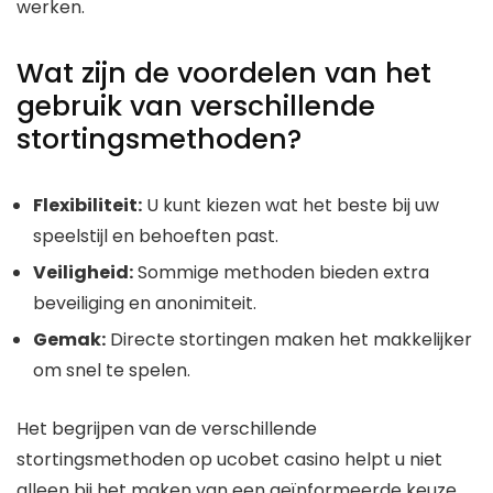
werken.
Wat zijn de voordelen van het
gebruik van verschillende
stortingsmethoden?
Flexibiliteit:
U kunt kiezen wat het beste bij uw
speelstijl en behoeften past.
Veiligheid:
Sommige methoden bieden extra
beveiliging en anonimiteit.
Gemak:
Directe stortingen maken het makkelijker
om snel te spelen.
Het begrijpen van de verschillende
stortingsmethoden op ucobet casino helpt u niet
alleen bij het maken van een geïnformeerde keuze,