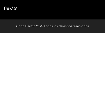
Gana Electric 2025 Todos los derechos reservados