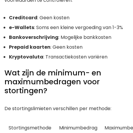
voorwaarden te controleren:
Creditcard
: Geen kosten
e-Wallets
: Soms een kleine vergoeding van 1-3%
Bankoverschrijving
: Mogelijke bankkosten
Prepaid kaarten
: Geen kosten
Kryptovaluta
: Transactiekosten variëren
Wat zijn de minimum- en
maximumbedragen voor
stortingen?
De stortingslimieten verschillen per methode:
Stortingsmethode
Minimumbedrag
Maximumbe