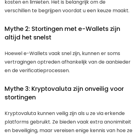
kosten en limieten. Het is belangrijk om de
verschillen te begrijpen voordat u een keuze maakt.
Mythe 2: Stortingen met e-Wallets zijn
altijd het snelst
Hoewel e-Wallets vaak snel zijn, kunnen er soms
vertragingen optreden afhankelijk van de aanbieder
en de verificatieprocessen.
Mythe 3: Kryptovaluta zijn onveilig voor
stortingen
Kryptovaluta kunnen veilig zijn als u ze via erkende
platforms gebruikt. Ze bieden vaak extra anonimiteit
en beveiliging, maar vereisen enige kennis van hoe ze