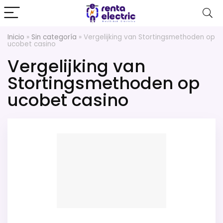
Inicio
»
Sin categoría
»
Vergelijking van Stortingsmethoden op
ucobet casino
Vergelijking van
Stortingsmethoden op
ucobet casino