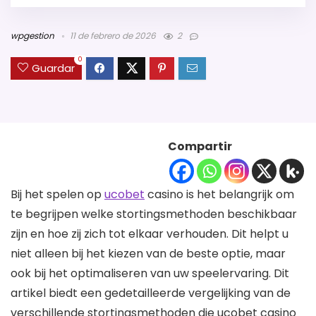
wpgestion
11 de febrero de 2026
2
0
Guardar
Compartir
Bij het spelen op
ucobet
casino is het belangrijk om
te begrijpen welke stortingsmethoden beschikbaar
zijn en hoe zij zich tot elkaar verhouden. Dit helpt u
niet alleen bij het kiezen van de beste optie, maar
ook bij het optimaliseren van uw speelervaring. Dit
artikel biedt een gedetailleerde vergelijking van de
verschillende stortingsmethoden die ucobet casino