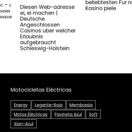
beliebtesten Fur 
с – с
Diesen Web-adresse
Kasino piele
зами
ei, ei machen |
ников
Deutsche
Angeschlossen
Casinos uber welcher
Erlaubnis
aufgebraucht
Schleswig-Holstein
Motocicletas Eléctricas
Energy
Legante-Roja
Membresia
Motos Eléctricas
Payineta Azul
Soft
Xian-Azul