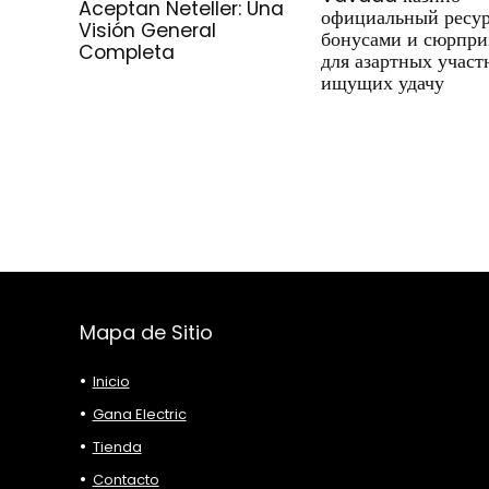
Aceptan Neteller: Una
официальный ресур
Visión General
бонусами и сюрпри
Completa
для азартных участ
ищущих удачу
Mapa de Sitio
Inicio
Gana Electric
Tienda
Contacto