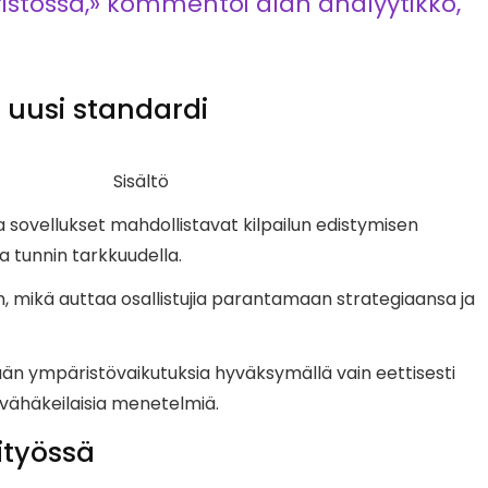
istössä,» kommentoi alan analyytikko,
n uusi standardi
Sisältö
a sovellukset mahdollistavat kilpailun edistymisen
a tunnin tarkkuudella.
, mikä auttaa osallistujia parantamaan strategiaansa ja
ään ympäristövaikutuksia hyväksymällä vain eettisesti
 vähäkeilaisia menetelmiä.
ityössä