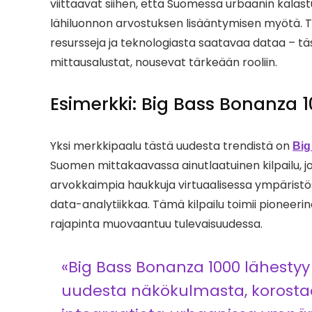
viittaavat siihen, että Suomessa urbaanin kalast
lähiluonnon arvostuksen lisääntymisen myötä. Tä
resursseja ja teknologiasta saatavaa dataa – tä
mittausalustat, nousevat tärkeään rooliin.
Esimerkki: Big Bass Bonanza 
Yksi merkkipaalu tästä uudesta trendistä on
Big
Suomen mittakaavassa ainutlaatuinen kilpailu, 
arvokkaimpia haukkuja virtuaalisessa ympäristös
data-analytiikkaa. Tämä kilpailu toimii pioneerin
rajapinta muovaantuu tulevaisuudessa.
«Big Bass Bonanza 1000 lähestyy
uudesta näkökulmasta, korostae