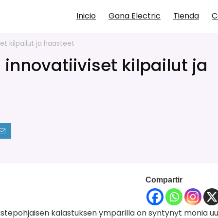
Inicio
Gana Electric
Tienda
C
et kilpailut ja haasteet
nnovatiiviset kilpailut ja
Compartir
astepohjaisen kalastuksen ympärillä on syntynyt monia uu