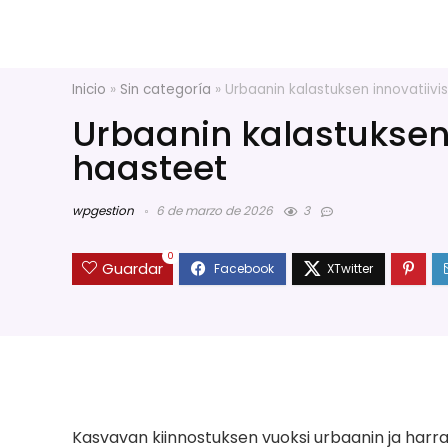
Inicio
»
Sin categoría
»
Urbaanin kalastuksen innovatiivis
Urbaanin kalastuksen i
haasteet
wpgestion
6 de marzo de 2026
3
0
Guardar
Kasvavan kiinnostuksen vuoksi urbaanin ja harr