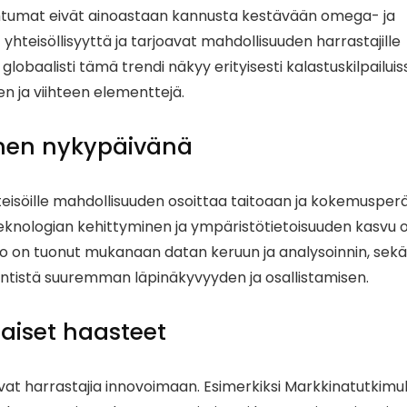
apahtumat eivät ainoastaan kannusta kestävään omega- ja
teisöllisyyttä ja tarjoavat mahdollisuuden harrastajille
globaalisti tämä trendi näkyy erityisesti kalastuskilpailuis
n ja viihteen elementtejä.
inen nykypäivänä
yhteisöille mahdollisuuden osoittaa taitoaan ja kokemusper
eknologian kehittyminen ja ympäristötietoisuuden kasvu 
tio on tuonut mukanaan datan keruun ja analysoinnin, sekä
entistä suuremman läpinäkyvyyden ja osallistamisen.
aiset haasteet
at harrastajia innovoimaan. Esimerkiksi Markkinatutkimu