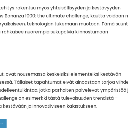
n kehitys rakentuu myös yhteisöllisyyden ja kestävyyden
ass Bonanza 1000: the ultimate challenge, kautta voidaan 
 nykyaikaiseen, teknologian tukemaan muotoon. Tämä suun
ja rohkaisee nuorempia sukupolvia kiinnostumaan
pailut, ovat nousemassa keskeisiksi elementeiksi kestävän
sessä. Tällaiset tapahtumat eivät ainoastaan tarjoa viihde
delleentulkintaa, jotka parhaiten palvelevat ympäristöä 
hallenge on esimerkki tästä tulevaisuuden trendistä –
aa kestävään ja innovatiiviseen kalastukseen.