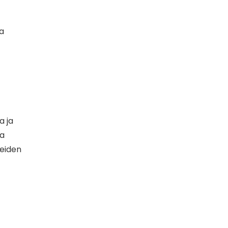
ja
a ja
ja
teiden