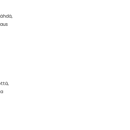
nähdä,
taus
ttä,
ja