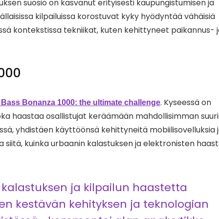
uksen suosio on kasvanut erityisesti kaupungistumisen ja
llaisissa kilpailuissa korostuvat kyky hyödyntää vähäisiä
ssä kontekstissa tekniikat, kuten kehittyneet paikannus- 
1000
. Kyseessä on
 Bass Bonanza 1000: the ultimate challenge
joka haastaa osallistujat keräämään mahdollisimman suuri
sä, yhdistäen käyttöönsä kehittyneitä mobiilisovelluksia 
a siitä, kuinka urbaanin kalastuksen ja elektronisten haas
 kalastuksen ja kilpailun haastetta
n kestävän kehityksen ja teknologian