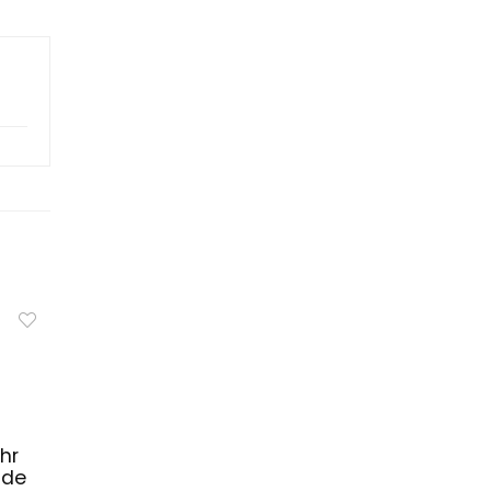
hr
nde