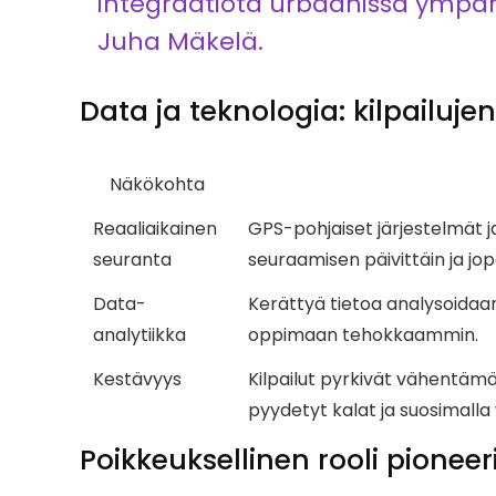
integraatiota urbaanissa ympär
Juha Mäkelä.
Data ja teknologia: kilpailuje
Näkökohta
Reaaliaikainen
GPS-pohjaiset järjestelmät j
seuranta
seuraamisen päivittäin ja jop
Data-
Kerättyä tietoa analysoidaan
analytiikka
oppimaan tehokkaammin.
Kestävyys
Kilpailut pyrkivät vähentäm
pyydetyt kalat ja suosimalla
Poikkeuksellinen rooli pioneer