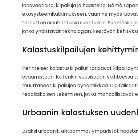
innovaatioita, kilpailuja ja haasteita. Nämä t
ekosysteemitutkimukseen, vaan ne myös luovat yh
toteuttaa ainutlaatuisia suorituksia. Suomessa ja 
jotka yhdistävät teknologian, kestävän kehitykse
Kalastuskilpailujen kehittym
Perinteiset kalastuskilpailut tarjoavat kilpailja
osaamistaan. Kuitenkin vuosisadan vaihteessa t
muuttaneet kilpailujen dynamiikkaa. Digitalisaa
reaaliaikaisen tekemisen, jotka mahdollistavat 
Urbaanin kalastuksen uudenl
Lisäksi urbaanit, ahtaammat ympäristöt haastav