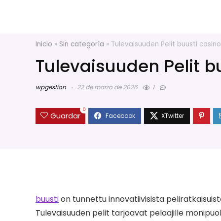
Inicio
»
Sin categoría
»
Tulevaisuuden Pelit buusti casino
Tulevaisuuden Pelit bu
wpgestion
22 de marzo de 2026
1
0
Guardar
buusti
on tunnettu innovatiivisista peliratkaisu
Tulevaisuuden pelit tarjoavat pelaajille monipuoli