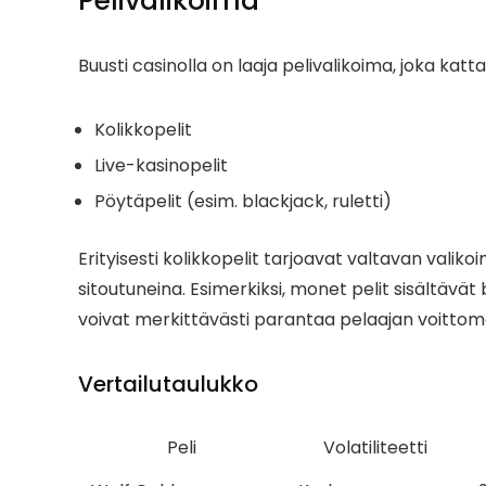
Pelivalikoima
Buusti casinolla on laaja pelivalikoima, joka katta
Kolikkopelit
Live-kasinopelit
Pöytäpelit (esim. blackjack, ruletti)
Erityisesti kolikkopelit tarjoavat valtavan valik
sitoutuneina. Esimerkiksi, monet pelit sisältävät
voivat merkittävästi parantaa pelaajan voittoma
Vertailutaulukko
Peli
Volatiliteetti