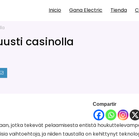
Inicio
Gana Electric
Tienda
C
lla
usti casinolla
Compartir
istaan, jotka tekevät pelaamisesta entistä houkuttelevamp
sia vaihtoehtoja, ja niiden taustalla on kehittynyt teknolog