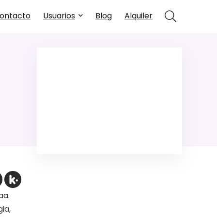
ontacto
Usuarios
Blog
Alquiler
aa.
ia,