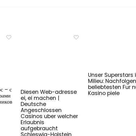
Unser Superstars i
Milieu: Nachfolge
beliebtesten Fur 
с – с
Diesen Web-adresse
Kasino piele
зами
ei, ei machen |
ников
Deutsche
Angeschlossen
Casinos uber welcher
Erlaubnis
aufgebraucht
Schleswig-Holstein