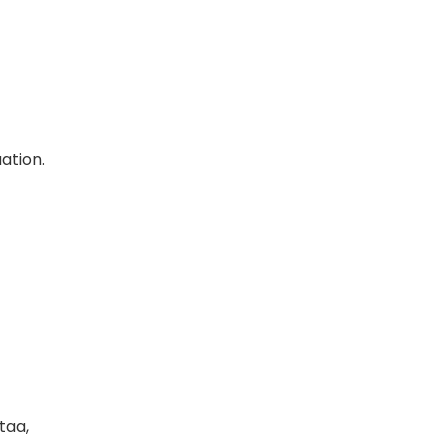
aation.
taa,