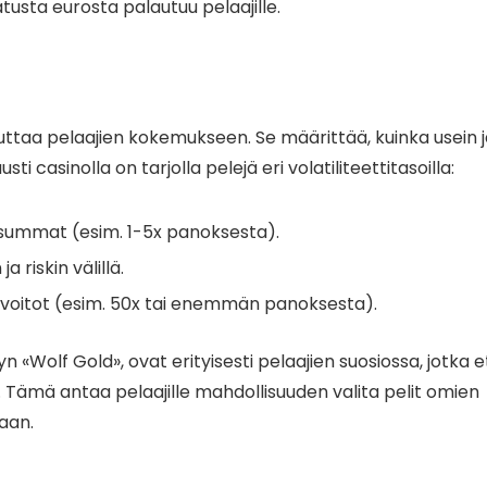
atusta eurosta palautuu pelaajille.
aikuttaa pelaajien kokemukseen. Se määrittää, kuinka usein 
ti casinolla on tarjolla pelejä eri volatiliteettitasoilla:
summat (esim. 1-5x panoksesta).
 riskin välillä.
oitot (esim. 50x tai enemmän panoksesta).
n «Wolf Gold», ovat erityisesti pelaajien suosiossa, jotka e
ia. Tämä antaa pelaajille mahdollisuuden valita pelit omien
aan.