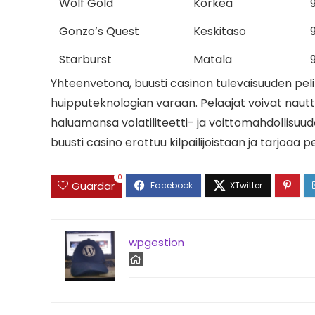
Wolf Gold
Korkea
Gonzo’s Quest
Keskitaso
Starburst
Matala
Yhteenvetona, buusti casinon tulevaisuuden peli
huipputeknologian varaan. Pelaajat voivat nauttia 
haluamansa volatiliteetti- ja voittomahdollisuud
buusti casino erottuu kilpailijoistaan ja tarjoa
0
Guardar
wpgestion