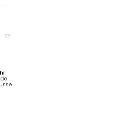
hr
nde
nusse