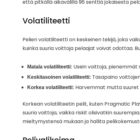
että pitkällä aikavälillä 96 senttiä jokaisesta pel
Volatiliteetti
Pelien volatiliteetti on keskeinen tekijä, joka v
kuinka suuria voittoja pelaajat voivat odottaa. Buus
Usein voittoja, pienemmät 
Matala volatiliteetti:
Tasapaino voittojen ja
Keskitasoinen volatiliteetti:
Harvemmat mutta suuret v
Korkea volatiliteetti:
Korkean volatiliteetin pelit, kuten Pragmatic Play
suuria voittoja, vaikka riskit olisivatkin suuremp
mieltymystensä mukaan ja hallita pelikokemust