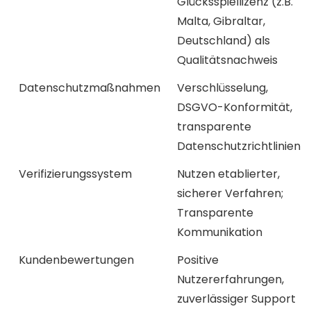
Glücksspiellizenz (z.B.
Malta, Gibraltar,
Deutschland) als
Qualitätsnachweis
Datenschutzmaßnahmen
Verschlüsselung,
DSGVO-Konformität,
transparente
Datenschutzrichtlinien
Verifizierungssystem
Nutzen etablierter,
sicherer Verfahren;
Transparente
Kommunikation
Kundenbewertungen
Positive
Nutzererfahrungen,
zuverlässiger Support