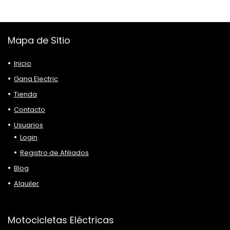
Mapa de Sitio
Inicio
Gana Electric
Tienda
Contacto
Usuarios
Login
Registro de Afiliados
Blog
Alquiler
Motocicletas Eléctricas