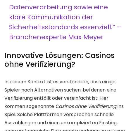
Datenverarbeitung sowie eine
klare Kommunikation der
Sicherheitsstandards essenziell.“ –
Branchenexperte Max Meyer
Innovative Lösungen: Casinos
ohne Verifizierung?
In diesem Kontext ist es verständlich, dass einige
Spieler nach Alternativen suchen, bei denen eine
Verifizierung entfällt oder vereinfacht ist. Hier
kommen sogenannte
Casinos ohne Verifizierung
ins
Spiel. Solche Plattformen versprechen schnelle
Auszahlungen und einen unkomplizierten Einstieg,
ohne umfangreiche Dokumente vorlegen zu müssen.