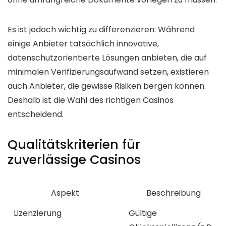
Es ist jedoch wichtig zu differenzieren: Während
einige Anbieter tatsächlich innovative,
datenschutzorientierte Lösungen anbieten, die auf
minimalen Verifizierungsaufwand setzen, existieren
auch Anbieter, die gewisse Risiken bergen können.
Deshalb ist die Wahl des richtigen Casinos
entscheidend.
Qualitätskriterien für
zuverlässige Casinos
Aspekt
Beschreibung
Lizenzierung
Gültige