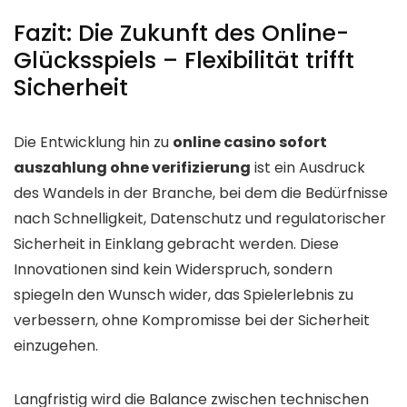
Fazit: Die Zukunft des Online-
Glücksspiels – Flexibilität trifft
Sicherheit
Die Entwicklung hin zu
online casino sofort
auszahlung ohne verifizierung
ist ein Ausdruck
des Wandels in der Branche, bei dem die Bedürfnisse
nach Schnelligkeit, Datenschutz und regulatorischer
Sicherheit in Einklang gebracht werden. Diese
Innovationen sind kein Widerspruch, sondern
spiegeln den Wunsch wider, das Spielerlebnis zu
verbessern, ohne Kompromisse bei der Sicherheit
einzugehen.
Langfristig wird die Balance zwischen technischen