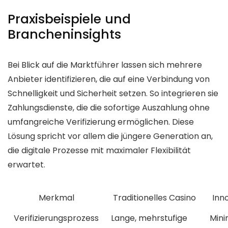
Praxisbeispiele und
Brancheninsights
Bei Blick auf die Marktführer lassen sich mehrere
Anbieter identifizieren, die auf eine Verbindung von
Schnelligkeit und Sicherheit setzen. So integrieren sie
Zahlungsdienste, die die sofortige Auszahlung ohne
umfangreiche Verifizierung ermöglichen. Diese
Lösung spricht vor allem die jüngere Generation an,
die digitale Prozesse mit maximaler Flexibilität
erwartet.
Merkmal
Traditionelles Casino
Inn
Verifizierungsprozess
Lange, mehrstufige
Mini