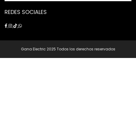
REDES SOCIALES
Gana Electric 2025 Todos los derechos reservados