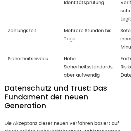
Identitätsprüfung
Verif
schn
Legi
Zahlungszeit
Mehrere Stunden bis
Sofo
Tage
inne
Minu
Sicherheitsniveau
Hohe
Fort
Sicherheitsstandards,
Ris
aber aufwendig
Date
Datenschutz und Trust: Das
Fundament der neuen
Generation
Die Akzeptanz dieser neuen Verfahren basiert auf