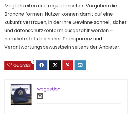
Möglichkeiten und regulatorischen Vorgaben die
Branche formen. Nutzer können damit auf eine
Zukunft vertrauen, in der ihre Gewinne schnell, sicher
und datenschutzkonform ausgezahlt werden –
natürlich stets bei hoher Transparenz und
Verantwortungsbewusstsein seitens der Anbieter.
0
Guardar
wpgestion