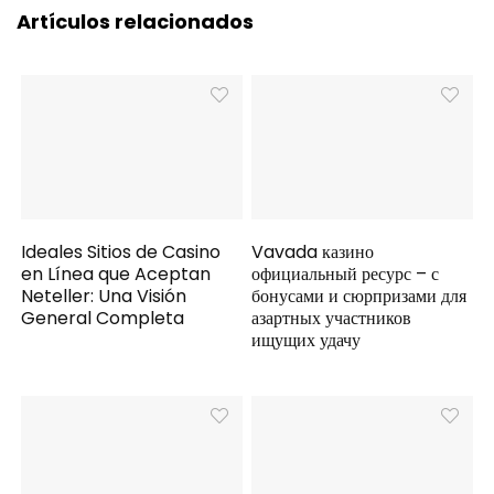
Artículos relacionados
Ideales Sitios de Casino
Vavada казино
en Línea que Aceptan
официальный ресурс – с
Neteller: Una Visión
бонусами и сюрпризами для
General Completa
азартных участников
ищущих удачу