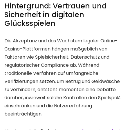
Hintergrund: Vertrauen und
Sicherheit in digitalen
Glücksspielen
Die Akzeptanz und das Wachstum legaler Online-
Casino-Plattformen hängen maßgeblich von
Faktoren wie Spielsicherheit, Datenschutz und
regulatorischer Compliance ab. Während
traditionelle Verfahren auf umfangreiche
Verifizierungen setzen, um Betrug und Geldwäsche
zu verhindern, entsteht momentan eine Debatte
darüber, inwieweit solche Kontrollen den Spielspaß
einschränken und die Nutzererfahrung
beeinträchtigen.