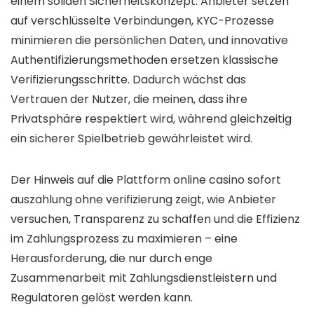
einem soliden Sicherheitskonzept. Anbieter setzen
auf verschlüsselte Verbindungen, KYC-Prozesse
minimieren die persönlichen Daten, und innovative
Authentifizierungsmethoden ersetzen klassische
Verifizierungsschritte. Dadurch wächst das
Vertrauen der Nutzer, die meinen, dass ihre
Privatsphäre respektiert wird, während gleichzeitig
ein sicherer Spielbetrieb gewährleistet wird.
Der Hinweis auf die Plattform online casino sofort
auszahlung ohne verifizierung zeigt, wie Anbieter
versuchen, Transparenz zu schaffen und die Effizienz
im Zahlungsprozess zu maximieren – eine
Herausforderung, die nur durch enge
Zusammenarbeit mit Zahlungsdienstleistern und
Regulatoren gelöst werden kann.