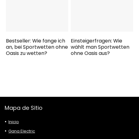
Bestseller: Wie fange ich
Einsteigerfragen: Wie
an, bei Sportwetten ohne
wählt man Sportwetten
Oasis zu wetten?
ohne Oasis aus?
Mapa de Sitio
Inicio
Gana Electric