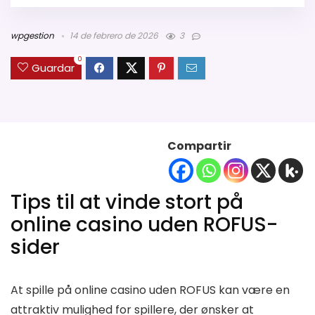
wpgestion
14 de febrero de 2026
3
0
Guardar
Compartir
Tips til at vinde stort på
online casino uden ROFUS-
sider
At spille på online casino uden ROFUS kan være en
attraktiv mulighed for spillere, der ønsker at