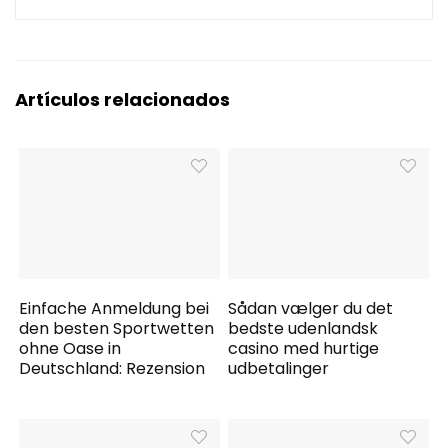
Artículos relacionados
Einfache Anmeldung bei
Sådan vælger du det
den besten Sportwetten
bedste udenlandsk
ohne Oase in
casino med hurtige
Deutschland: Rezension
udbetalinger