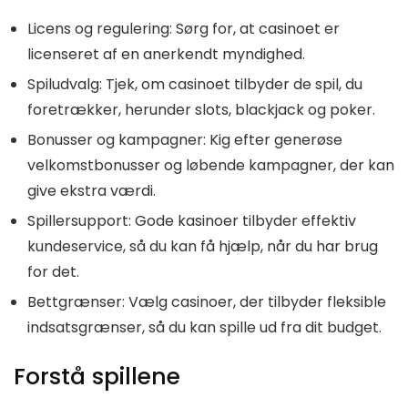
Licens og regulering: Sørg for, at casinoet er
licenseret af en anerkendt myndighed.
Spiludvalg: Tjek, om casinoet tilbyder de spil, du
foretrækker, herunder slots, blackjack og poker.
Bonusser og kampagner: Kig efter generøse
velkomstbonusser og løbende kampagner, der kan
give ekstra værdi.
Spillersupport: Gode kasinoer tilbyder effektiv
kundeservice, så du kan få hjælp, når du har brug
for det.
Bettgrænser: Vælg casinoer, der tilbyder fleksible
indsatsgrænser, så du kan spille ud fra dit budget.
Forstå spillene