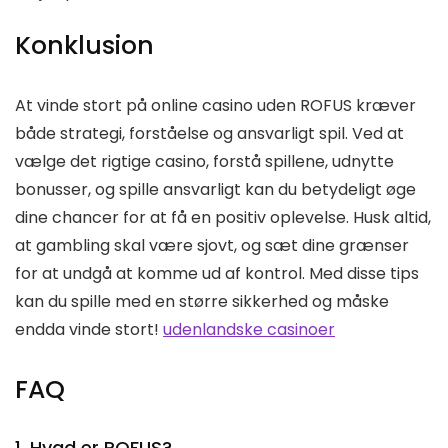
Konklusion
At vinde stort på online casino uden ROFUS kræver
både strategi, forståelse og ansvarligt spil. Ved at
vælge det rigtige casino, forstå spillene, udnytte
bonusser, og spille ansvarligt kan du betydeligt øge
dine chancer for at få en positiv oplevelse. Husk altid,
at gambling skal være sjovt, og sæt dine grænser
for at undgå at komme ud af kontrol. Med disse tips
kan du spille med en større sikkerhed og måske
endda vinde stort!
udenlandske casinoer
FAQ
1. Hvad er ROFUS?