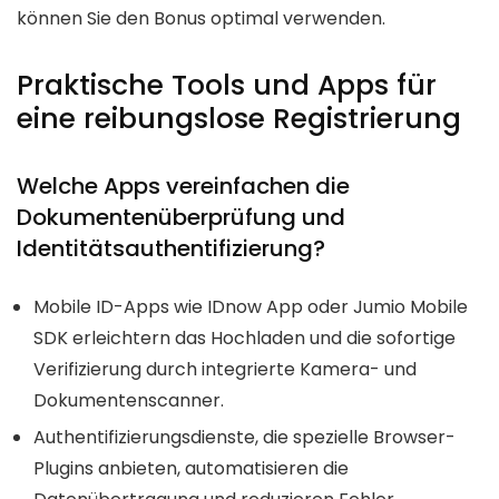
können Sie den Bonus optimal verwenden.
Praktische Tools und Apps für
eine reibungslose Registrierung
Welche Apps vereinfachen die
Dokumentenüberprüfung und
Identitätsauthentifizierung?
Mobile ID-Apps wie IDnow App oder Jumio Mobile
SDK erleichtern das Hochladen und die sofortige
Verifizierung durch integrierte Kamera- und
Dokumentenscanner.
Authentifizierungsdienste, die spezielle Browser-
Plugins anbieten, automatisieren die