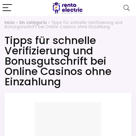
Inicio
»
Sin categoría
»
Tipps für schnelle Verifizierung und
Bonusgutschrift bei Online Casinos ohne Einzahlung
Tipps für schnelle
Verifizierung und
Bonusgutschrift bei
Online Casinos ohne
Einzahlung