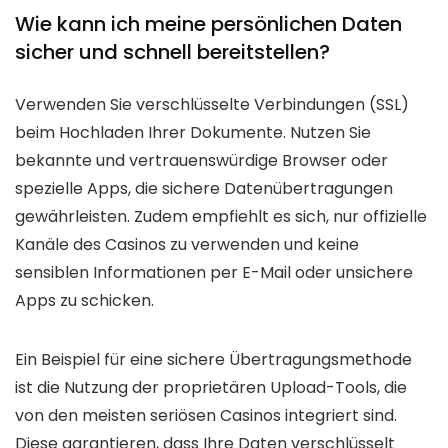
Wie kann ich meine persönlichen Daten
sicher und schnell bereitstellen?
Verwenden Sie verschlüsselte Verbindungen (SSL)
beim Hochladen Ihrer Dokumente. Nutzen Sie
bekannte und vertrauenswürdige Browser oder
spezielle Apps, die sichere Datenübertragungen
gewährleisten. Zudem empfiehlt es sich, nur offizielle
Kanäle des Casinos zu verwenden und keine
sensiblen Informationen per E-Mail oder unsichere
Apps zu schicken.
Ein Beispiel für eine sichere Übertragungsmethode
ist die Nutzung der proprietären Upload-Tools, die
von den meisten seriösen Casinos integriert sind.
Diese garantieren, dass Ihre Daten verschlüsselt