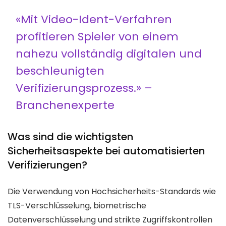
«Mit Video-Ident-Verfahren
profitieren Spieler von einem
nahezu vollständig digitalen und
beschleunigten
Verifizierungsprozess.» –
Branchenexperte
Was sind die wichtigsten
Sicherheitsaspekte bei automatisierten
Verifizierungen?
Die Verwendung von Hochsicherheits-Standards wie
TLS-Verschlüsselung, biometrische
Datenverschlüsselung und strikte Zugriffskontrollen