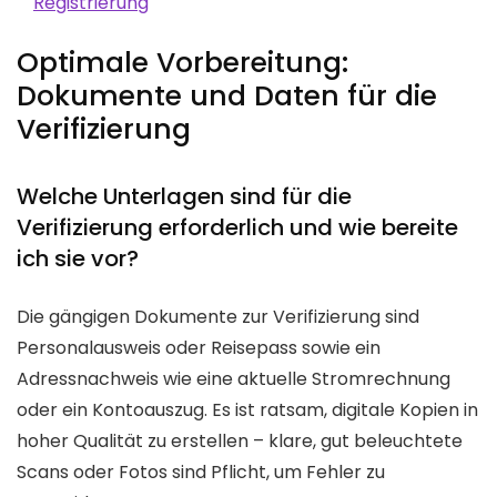
Registrierung
Optimale Vorbereitung:
Dokumente und Daten für die
Verifizierung
Welche Unterlagen sind für die
Verifizierung erforderlich und wie bereite
ich sie vor?
Die gängigen Dokumente zur Verifizierung sind
Personalausweis oder Reisepass sowie ein
Adressnachweis wie eine aktuelle Stromrechnung
oder ein Kontoauszug. Es ist ratsam, digitale Kopien in
hoher Qualität zu erstellen – klare, gut beleuchtete
Scans oder Fotos sind Pflicht, um Fehler zu