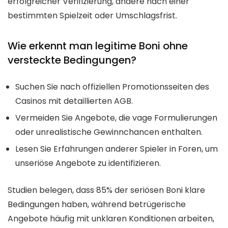
erfolgreicher Verifizierung, andere nach einer
bestimmten Spielzeit oder Umschlagsfrist.
Wie erkennt man legitime Boni ohne
versteckte Bedingungen?
Suchen Sie nach offiziellen Promotionsseiten des
Casinos mit detaillierten AGB.
Vermeiden Sie Angebote, die vage Formulierungen
oder unrealistische Gewinnchancen enthalten.
Lesen Sie Erfahrungen anderer Spieler in Foren, um
unseriöse Angebote zu identifizieren.
Studien belegen, dass 85% der seriösen Boni klare
Bedingungen haben, während betrügerische
Angebote häufig mit unklaren Konditionen arbeiten,