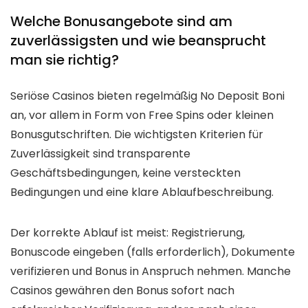
Welche Bonusangebote sind am
zuverlässigsten und wie beansprucht
man sie richtig?
Seriöse Casinos bieten regelmäßig No Deposit Boni
an, vor allem in Form von Free Spins oder kleinen
Bonusgutschriften. Die wichtigsten Kriterien für
Zuverlässigkeit sind transparente
Geschäftsbedingungen, keine versteckten
Bedingungen und eine klare Ablaufbeschreibung.
Der korrekte Ablauf ist meist: Registrierung,
Bonuscode eingeben (falls erforderlich), Dokumente
verifizieren und Bonus in Anspruch nehmen. Manche
Casinos gewähren den Bonus sofort nach