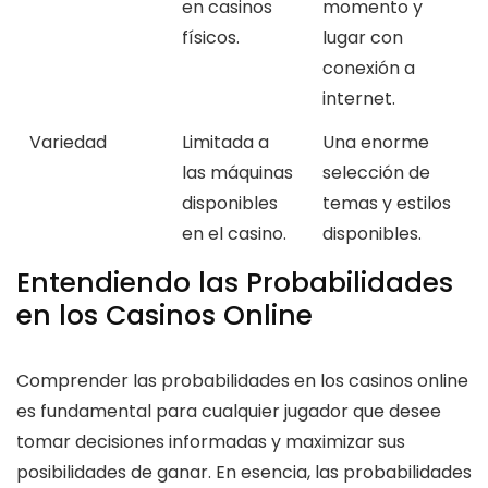
en casinos
momento y
físicos.
lugar con
conexión a
internet.
Variedad
Limitada a
Una enorme
las máquinas
selección de
disponibles
temas y estilos
en el casino.
disponibles.
Entendiendo las Probabilidades
en los Casinos Online
Comprender las probabilidades en los casinos online
es fundamental para cualquier jugador que desee
tomar decisiones informadas y maximizar sus
posibilidades de ganar. En esencia, las probabilidades