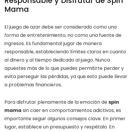
Responsable y Disfrutar de Spin
Mama
El juego de azar debe ser considerado como una
forma de entretenimiento, no como una fuente de
ingresos. Es fundamental jugar de manera
responsable, estableciendo límites claros en cuanto
al dinero y al tiempo dedicado al juego. Nunca
apuestes más de lo que puedes permitirte perder y
evita perseguir las pérdidas, ya que esto puede llevar
a problemas financieros.
Para disfrutar plenamente de la emoción de
spin
mama
sin caer en comportamientos adictivos, es
importante seguir algunos consejos clave. En primer
lugar, establece un presupuesto y respétalo. En