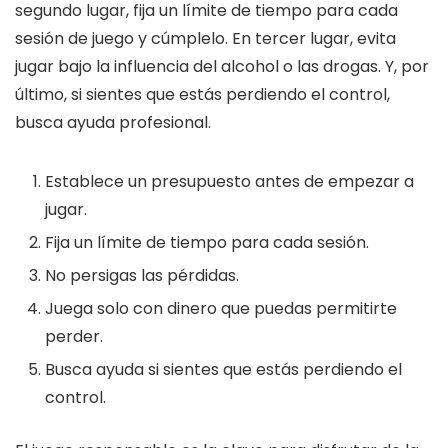
segundo lugar, fija un límite de tiempo para cada
sesión de juego y cúmplelo. En tercer lugar, evita
jugar bajo la influencia del alcohol o las drogas. Y, por
último, si sientes que estás perdiendo el control,
busca ayuda profesional.
Establece un presupuesto antes de empezar a
jugar.
Fija un límite de tiempo para cada sesión.
No persigas las pérdidas.
Juega solo con dinero que puedas permitirte
perder.
Busca ayuda si sientes que estás perdiendo el
control.