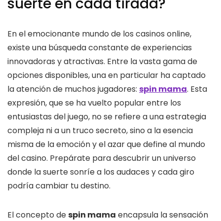
suerte en cada tirada?
En el emocionante mundo de los casinos online,
existe una búsqueda constante de experiencias
innovadoras y atractivas. Entre la vasta gama de
opciones disponibles, una en particular ha captado
la atención de muchos jugadores:
spin mama
. Esta
expresión, que se ha vuelto popular entre los
entusiastas del juego, no se refiere a una estrategia
compleja ni a un truco secreto, sino a la esencia
misma de la emoción y el azar que define al mundo
del casino. Prepárate para descubrir un universo
donde la suerte sonríe a los audaces y cada giro
podría cambiar tu destino.
El concepto de
spin mama
encapsula la sensación