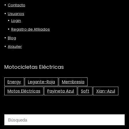
Contacto
Usuarios
Login
Registro de Afiliados
Blog
Alquiler
Motocicletas Eléctricas
Energy
Legante-Roja
Membresia
Motos Eléctricas
Payineta Azul
Soft
Xian-Azul