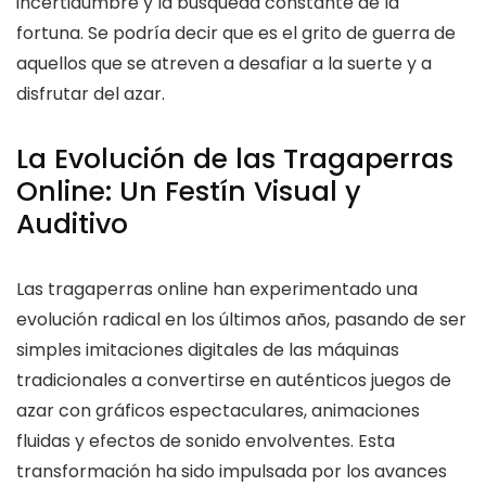
incertidumbre y la búsqueda constante de la
fortuna. Se podría decir que es el grito de guerra de
aquellos que se atreven a desafiar a la suerte y a
disfrutar del azar.
La Evolución de las Tragaperras
Online: Un Festín Visual y
Auditivo
Las tragaperras online han experimentado una
evolución radical en los últimos años, pasando de ser
simples imitaciones digitales de las máquinas
tradicionales a convertirse en auténticos juegos de
azar con gráficos espectaculares, animaciones
fluidas y efectos de sonido envolventes. Esta
transformación ha sido impulsada por los avances