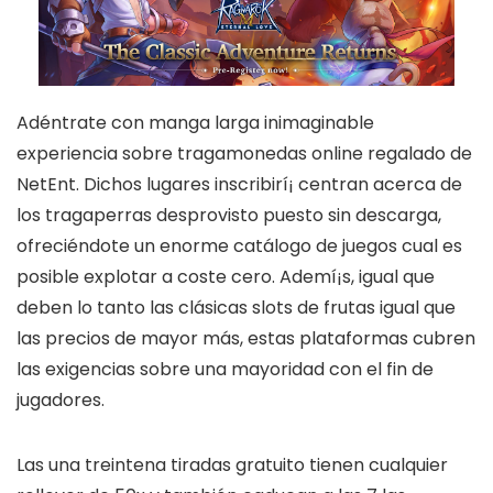
Adéntrate con manga larga inimaginable
experiencia sobre tragamonedas online regalado de
NetEnt. Dichos lugares inscribirí¡ centran acerca de
los tragaperras desprovisto puesto sin descarga,
ofreciéndote un enorme catálogo de juegos cual es
posible explotar a coste cero. Ademí¡s, igual que
deben lo tanto las clásicas slots de frutas igual que
las precios de mayor más, estas plataformas cubren
las exigencias sobre una mayoridad con el fin de
jugadores.
Las una treintena tiradas gratuito tienen cualquier