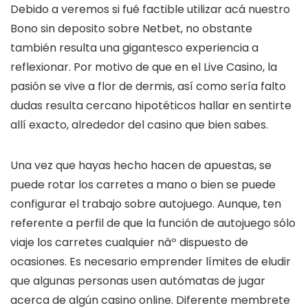
Debido a veremos si fué factible utilizar acá nuestro
Bono sin deposito sobre Netbet, no obstante
también resulta una gigantesco experiencia a
reflexionar. Por motivo de que en el Live Casino, la
pasión se vive a flor de dermis, así­ como serí­a falto
dudas resulta cercano hipotéticos hallar en sentirte
allí exacto, alrededor del casino que bien sabes.
Una vez que hayas hecho hacen de apuestas, se
puede rotar los carretes a mano o bien se puede
configurar el trabajo sobre autojuego. Aunque, ten
referente a perfil de que la función de autojuego sólo
viaje los carretes cualquier nâº dispuesto de
ocasiones. Es necesario emprender límites de eludir
que algunas personas usen autómatas de jugar
acerca de algún casino online. Diferente membrete