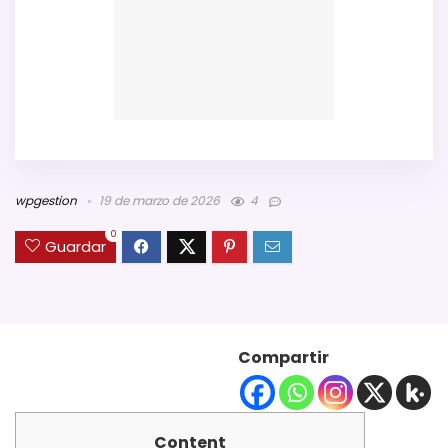
wpgestion
19 de marzo de 2026
4
0
Guardar
Compartir
Content