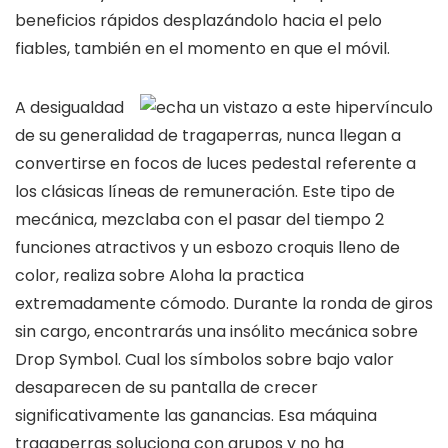
beneficios rápidos desplazándolo hacia el pelo
fiables, también en el momento en que el móvil.
A desigualdad
de su generalidad de tragaperras, nunca llegan a
convertirse en focos de luces pedestal referente a
los clásicas líneas de remuneración. Este tipo de
mecánica, mezclaba con el pasar del tiempo 2
funciones atractivos y un esbozo croquis lleno de
color, realiza sobre Aloha la practica
extremadamente cómodo. Durante la ronda de giros
sin cargo, encontrarás una insólito mecánica sobre
Drop Symbol. Cual los símbolos sobre bajo valor
desaparecen de su pantalla de crecer
significativamente las ganancias. Esa máquina
tragaperras soluciona con grupos y no ha