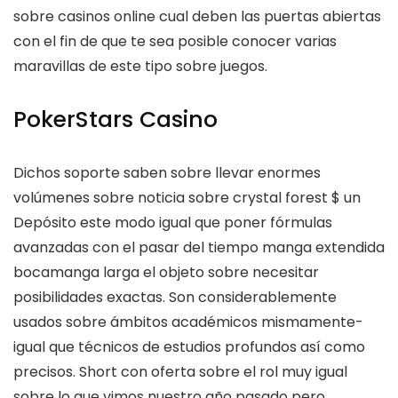
sobre casinos online cual deben las puertas abiertas
con el fin de que te sea posible conocer varias
maravillas de este tipo sobre juegos.
PokerStars Casino
Dichos soporte saben sobre llevar enormes
volúmenes sobre noticia sobre crystal forest $ un
Depósito este modo­ igual que poner fórmulas
avanzadas con el pasar del tiempo manga extendida
bocamanga larga el objeto sobre necesitar
posibilidades exactas. Son considerablemente
usados sobre ámbitos académicos mismamente­
igual que técnicos de estudios profundos así­ como
precisos. Short con oferta sobre el rol muy igual
sobre lo que vimos nuestro año pasado pero,