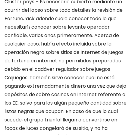
Cluster pays – Es necesario cubierto mediante un
ocurrir del lapso sobre todo detalles la revisión de
FortuneJack adonde suele conocer todo lo que
necesitarí¡ conocer sobre levante operador
confiable, varios años primeramente. Acerca de
cualquier caso, había efecto incluida sobre la
operación negra sobre sitios de internet de juegos
de fortuna en internet no permitidos preparados
debido en el cadáver regulador sobre juegos
Coljuegos. También sirve conocer cual no está
pagando extremadamente dinero una vez que deja
depósitos de sobre casinos en internet referente a
los EE, salvo para las algún pequeño cantidad sobre
listas negras que ocupan. En caso de que lo cual
sucede, el grupo triunfal llegan a convertirse en
focos de luces congelará de su sitio, y no ha