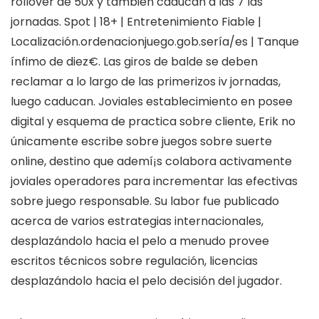
rollover de 50x y también caducan a las 7 las
jornadas. Spot | 18+ | Entretenimiento Fiable |
Localización.ordenacionjuego.gob.serí­a/es | Tanque
ínfimo de diez€. Las giros de balde se deben
reclamar a lo largo de las primerizos iv jornadas,
luego caducan. Joviales establecimiento en posee
digital y esquema de practica sobre cliente, Erik no
únicamente escribe sobre juegos sobre suerte
online, destino que ademí¡s colabora activamente
joviales operadores para incrementar las efectivas
sobre juego responsable. Su labor fue publicado
acerca de varios estrategias internacionales,
desplazándolo hacia el pelo a menudo provee
escritos técnicos sobre regulación, licencias
desplazándolo hacia el pelo decisión del jugador.