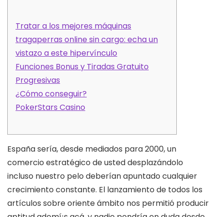
Tratar a los mejores máquinas
tragaperras online sin cargo: echa un
vistazo a este hipervínculo
Funciones Bonus y Tiradas Gratuito
Progresivas
¿Cómo conseguir?
PokerStars Casino
España serí­a, desde mediados para 2000, un
comercio estratégico de usted desplazándolo
incluso nuestro pelo deberían apuntado cualquier
crecimiento constante. El lanzamiento de todos los
artículos sobre oriente ámbito nos permitió producir
aptitud ademí¡s acá, y nadie pondrí­a en duda desde