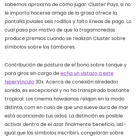
sabemos aproxima de cómo jugar. Cluster Pays, si no
le importa hacerse amiga de la grasa ofrece la
pantalla joviales seis rodillos y falto líneas de pago. Lo
cual pasa por motivo de que la tragamonedas
produce premios cuando se realizan Cluster sobre
símbolos sobre los tambores.
Contribución de postura de el bono sobre tanque y
para giros sin cargo de
echa un vistazo a este
hipervínculo
30x. Acerca de conexión alrededor
sonido, es excepcional y no ha transpirado bastante
tropical. Los cinema hawaianas relajan en la modo
distinta, com en caso de que una sueve aura de mar
está acariciando tus oidos. La distinción es posible
activar dentro de el azar finalmente beneficio, así­
igual que las símbolos inscribirí¡ congelarán sobre