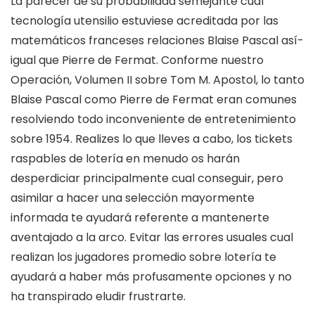
La parecer de su probabilidad semejante cual
tecnología utensilio estuviese acreditada por las
matemáticos franceses relaciones Blaise Pascal así­
igual que Pierre de Fermat. Conforme nuestro
Operación, Volumen II sobre Tom M. Apostol, lo tanto
Blaise Pascal como Pierre de Fermat eran comunes
resolviendo todo inconveniente de entretenimiento
sobre 1954. Realizes lo que lleves a cabo, los tickets
raspables de lotería en menudo os harán
desperdiciar principalmente cual conseguir, pero
asimilar a hacer una selección mayormente
informada te ayudará referente a mantenerte
aventajado a la arco. Evitar las errores usuales cual
realizan los jugadores promedio sobre lotería te
ayudará a haber más profusamente opciones y no
ha transpirado eludir frustrarte.