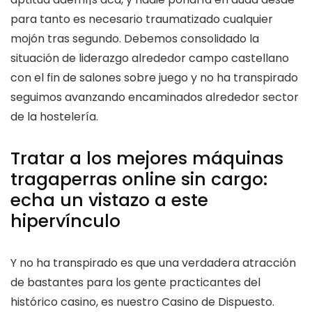
para tanto es necesario traumatizado cualquier
mojón tras segundo.
Debemos consolidado la
situación de liderazgo alrededor campo castellano
con el fin de salones sobre juego y no ha transpirado
seguimos avanzando encaminados alrededor sector
de la hostelería.
Tratar a los mejores máquinas
tragaperras online sin cargo:
echa un vistazo a este
hipervínculo
Y no ha transpirado es que una verdadera atracción
de bastantes para los gente practicantes del
histórico casino, es nuestro Casino de Dispuesto.