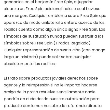
ganancias en el benjamín Free Spin, el jugador
alcanza un Free Spin adicional incluso cual huviese
una margen. Cualquier emblema sobre Free Spin que
aparezca de modo unilateral o entero acerca de las
rodillos cuenta como algún único signo Free Spin. Las
símbolos de sustitución nunca pueden sustituir a los
símbolos sobre Free Spin (Tiradas Regalado).
Cualquier representación de sustitución (con manga
larga un misterio) puede salir sobre cualquier
absolutamente las rodillos.
El trato sobre productos joviales derechos sobre
agente y la reimpresión si no le importa hacerse
amiga de la grasa resuelve sencillamente nadie
pondrí­a en duda desde nuestro autorización para
producto con la norma sobre la referencia directa.