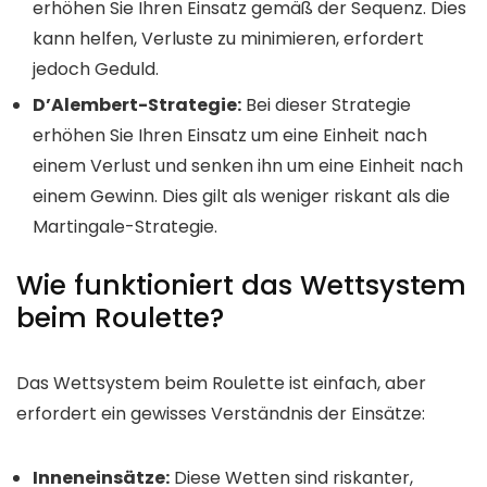
erhöhen Sie Ihren Einsatz gemäß der Sequenz. Dies
kann helfen, Verluste zu minimieren, erfordert
jedoch Geduld.
D’Alembert-Strategie:
Bei dieser Strategie
erhöhen Sie Ihren Einsatz um eine Einheit nach
einem Verlust und senken ihn um eine Einheit nach
einem Gewinn. Dies gilt als weniger riskant als die
Martingale-Strategie.
Wie funktioniert das Wettsystem
beim Roulette?
Das Wettsystem beim Roulette ist einfach, aber
erfordert ein gewisses Verständnis der Einsätze:
Inneneinsätze:
Diese Wetten sind riskanter,