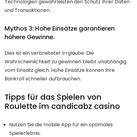
Technologien gewährleisten den Schutz Ihrer Daten
und Transaktionen.
Mythos 3: Hohe Einsätze garantieren
höhere Gewinne.
Dies ist ein verbreiteter Irrglaube. Die
Wahrscheinlichkeit zu gewinnen bleibt unabhängig
vom Einsatz gleich. Hohe Einsätze können Ihre
Bankroll schneller aufbrauchen.
Tipps für das Spielen von
Roulette im candicabz casino
Nutzen Sie die mobile App für ein optimales
Spielerlebnis.