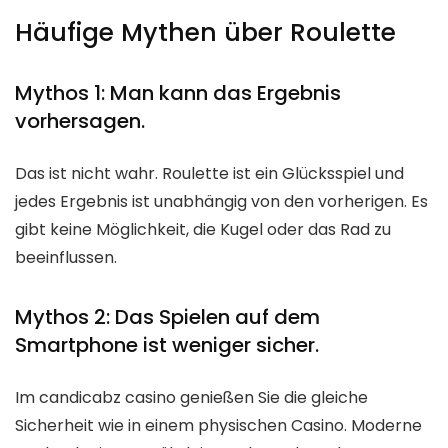
Häufige Mythen über Roulette
Mythos 1: Man kann das Ergebnis
vorhersagen.
Das ist nicht wahr. Roulette ist ein Glücksspiel und
jedes Ergebnis ist unabhängig von den vorherigen. Es
gibt keine Möglichkeit, die Kugel oder das Rad zu
beeinflussen.
Mythos 2: Das Spielen auf dem
Smartphone ist weniger sicher.
Im candicabz casino genießen Sie die gleiche
Sicherheit wie in einem physischen Casino. Moderne