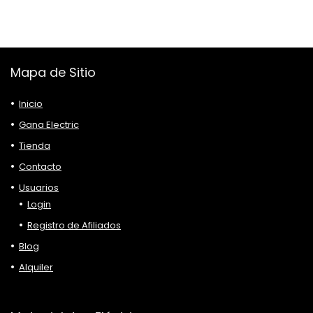
Mapa de Sitio
Inicio
Gana Electric
Tienda
Contacto
Usuarios
Login
Registro de Afiliados
Blog
Alquiler