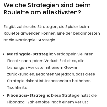
Welche Strategien sind beim
Roulette am effektivsten?
Es gibt zahlreiche Strategien, die Spieler beim
Roulette anwenden können. Eine der bekanntesten
ist die Martingale-Strategie.
Martingale-Strategie:
Verdoppeln Sie Ihren
Einsatz nach jedem Verlust. Ziel ist es, alle
bisherigen Verluste mit einem Gewinn
zurückzuholen. Beachten Sie jedoch, dass diese
Strategie riskant ist, insbesondere bei hohen
Tischlimits.
Fibonacci-Strategie:
Diese Strategie nutzt die
Fibonacci-Zahlenfolge. Nach einem Verlust