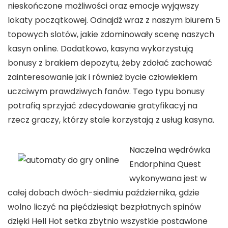
nieskończone możliwości oraz emocje wyjąwszy
lokaty początkowej. Odnajdź wraz z naszym biurem 5
topowych slotów, jakie zdominowały scenę naszych
kasyn online. Dodatkowo, kasyna wykorzystują
bonusy z brakiem depozytu, żeby zdołać zachować
zainteresowanie jak i również bycie człowiekiem
uczciwym prawdziwych fanów. Tego typu bonusy
potrafią sprzyjać zdecydowanie gratyfikacyj na
rzecz graczy, którzy stale korzystają z usług kasyna.
Naczelna wędrówka
Endorphina Quest
wykonywana jest w
całej dobach dwóch-siedmiu października, gdzie
wolno liczyć na pięćdziesiąt bezpłatnych spinów
dzięki Hell Hot setka zbytnio wszystkie postawione