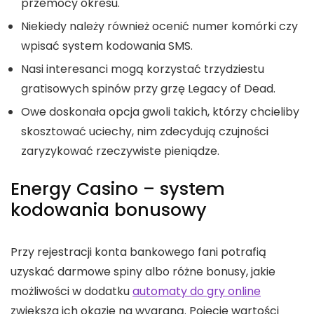
przemocy okresu.
Niekiedy należy również ocenić numer komórki czy
wpisać system kodowania SMS.
Nasi interesanci mogą korzystać trzydziestu
gratisowych spinów przy grzę Legacy of Dead.
Owe doskonała opcja gwoli takich, którzy chcieliby
skosztować uciechy, nim zdecydują czujności
zaryzykować rzeczywiste pieniądze.
Energy Casino – system
kodowania bonusowy
Przy rejestracji konta bankowego fani potrafią
uzyskać darmowe spiny albo różne bonusy, jakie
możliwości w dodatku
automaty do gry online
zwiększa ich okazje na wygraną. Pojęcie wartości