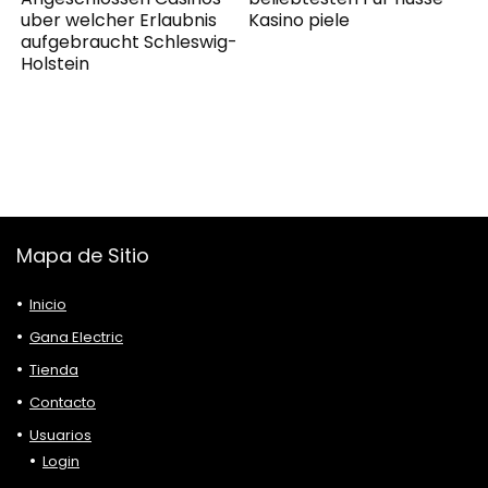
uber welcher Erlaubnis
Kasino piele
aufgebraucht Schleswig-
Holstein
Mapa de Sitio
Inicio
Gana Electric
Tienda
Contacto
Usuarios
Login