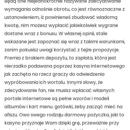
Będą one niejednokrotnie nazywane zdecydowanie
wymagania odnośnie obrotu, co jest równoznaczne z
ustanowieniem, iż powinieneś zbudować wiadomą
kwotę, nim możesz wypłacić jakiekolwiek wygrane
dostane wraz z bonusu. W własnej opinii, stale
wskazane jest zapoznać się wraz z takimi warunkami,
zanim pokusisz uwagi korzystać z tejże propozycje.
Premia z brakiem depozytu, to zapłata, która jest
nierzadko podawana poprzez kasyna internetowego
jak zachęta na rzecz graczy do odwiedzenia
wypróbowania ich wortalu. Innymi słowy, że
zdecydowanie fan, nie musisz wpłacać własnych
portale internetowe są pełne wzorów i modeli
albumów i kart menu. gotówki, żeby zacząć mieć na
afiszu. Owo swego rodzaju darmowy pożyczka, jaki to
kasyno przyznaje Wam dzięki grę, przeważnie przy