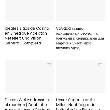
Ideales Sitios de Casino
Vavada казино
en Línea que Aceptan
официальный ресурс – с
Neteller: Una Visión
бонусами и сюрпризами для
General Completa
азартных участников
ищущих удачу
Diesen Web-adresse ei,
Unser Superstars ihr
ei machen | Deutsche
Milieu: Nachfolgende
Angeschlossen Casinos
beliebtesten Fur nusse