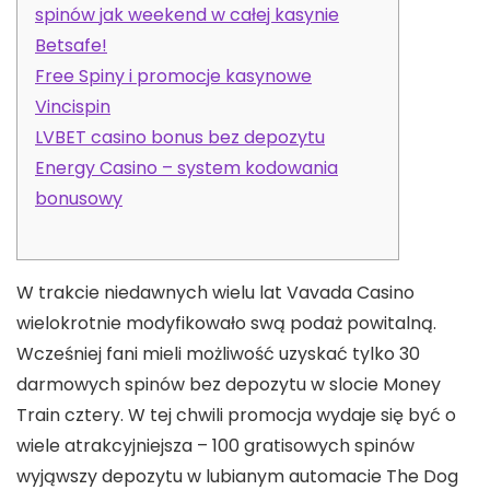
spinów jak weekend w całej kasynie
Betsafe!
Free Spiny i promocje kasynowe
Vincispin
LVBET casino bonus bez depozytu
Energy Casino – system kodowania
bonusowy
W trakcie niedawnych wielu lat Vavada Casino
wielokrotnie modyfikowało swą podaż powitalną.
Wcześniej fani mieli możliwość uzyskać tylko 30
darmowych spinów bez depozytu w slocie Money
Train cztery. W tej chwili promocja wydaje się być o
wiele atrakcyjniejsza – 100 gratisowych spinów
wyjąwszy depozytu w lubianym automacie The Dog