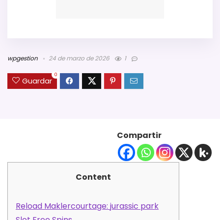
wpgestion
24 de marzo de 2026
1
0
Guardar
Compartir
Content
Reload Maklercourtage: jurassic park
Slot Free Spins