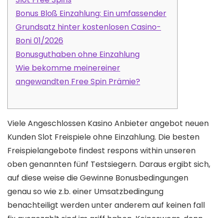
Bonus Bloß Einzahlung: Ein umfassender
Grundsatz hinter kostenlosen Casino-
Boni 01/2026
Bonusguthaben ohne Einzahlung
Wie bekomme meinereiner
angewandten Free Spin Prämie?
Viele Angeschlossen Kasino Anbieter angebot neuen
Kunden Slot Freispiele ohne Einzahlung. Die besten
Freispielangebote findest respons within unseren
oben genannten fünf Testsiegern. Daraus ergibt sich,
auf diese weise die Gewinne Bonusbedingungen
genau so wie z.b. einer Umsatzbedingung
benachteiligt werden unter anderem auf keinen fall