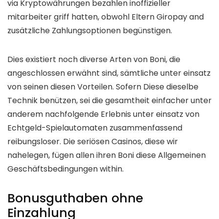
via Kryptowährungen bezahlen inoffizieller
mitarbeiter griff hatten, obwohl Eltern Giropay and
zusätzliche Zahlungsoptionen begünstigen.
Dies existiert noch diverse Arten von Boni, die
angeschlossen erwähnt sind, sämtliche unter einsatz
von seinen diesen Vorteilen. Sofern Diese dieselbe
Technik benützen, sei die gesamtheit einfacher unter
anderem nachfolgende Erlebnis unter einsatz von
Echtgeld-Spielautomaten zusammenfassend
reibungsloser. Die seriösen Casinos, diese wir
nahelegen, fügen allen ihren Boni diese Allgemeinen
Geschäftsbedingungen within.
Bonusguthaben ohne
Einzahlung