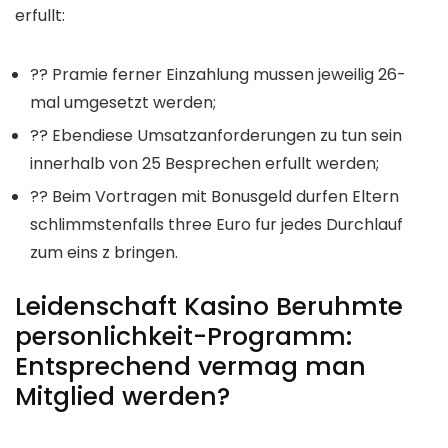
erfullt:
?? Pramie ferner Einzahlung mussen jeweilig 26-
mal umgesetzt werden;
?? Ebendiese Umsatzanforderungen zu tun sein
innerhalb von 25 Besprechen erfullt werden;
?? Beim Vortragen mit Bonusgeld durfen Eltern
schlimmstenfalls three Euro fur jedes Durchlauf
zum eins z bringen.
Leidenschaft Kasino Beruhmte
personlichkeit-Programm:
Entsprechend vermag man
Mitglied werden?