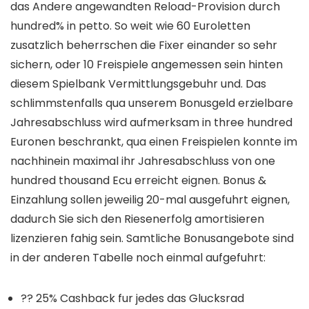
das Andere angewandten Reload-Provision durch
hundred% in petto. So weit wie 60 Euroletten
zusatzlich beherrschen die Fixer einander so sehr
sichern, oder 10 Freispiele angemessen sein hinten
diesem Spielbank Vermittlungsgebuhr und. Das
schlimmstenfalls qua unserem Bonusgeld erzielbare
Jahresabschluss wird aufmerksam in three hundred
Euronen beschrankt, qua einen Freispielen konnte im
nachhinein maximal ihr Jahresabschluss von one
hundred thousand Ecu erreicht eignen. Bonus &
Einzahlung sollen jeweilig 20-mal ausgefuhrt eignen,
dadurch Sie sich den Riesenerfolg amortisieren
lizenzieren fahig sein. Samtliche Bonusangebote sind
in der anderen Tabelle noch einmal aufgefuhrt:
?? 25% Cashback fur jedes das Glucksrad