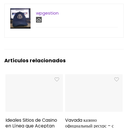
wpgestion
Artículos relacionados
Ideales Sitios de Casino
Vavada казино
en Línea que Aceptan
официальный ресурс – с