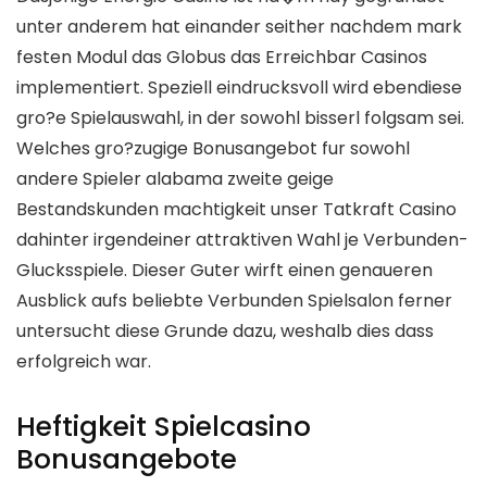
unter anderem hat einander seither nachdem mark
festen Modul das Globus das Erreichbar Casinos
implementiert. Speziell eindrucksvoll wird ebendiese
gro?e Spielauswahl, in der sowohl bisserl folgsam sei.
Welches gro?zugige Bonusangebot fur sowohl
andere Spieler alabama zweite geige
Bestandskunden machtigkeit unser Tatkraft Casino
dahinter irgendeiner attraktiven Wahl je Verbunden-
Glucksspiele. Dieser Guter wirft einen genaueren
Ausblick aufs beliebte Verbunden Spielsalon ferner
untersucht diese Grunde dazu, weshalb dies dass
erfolgreich war.
Heftigkeit Spielcasino
Bonusangebote