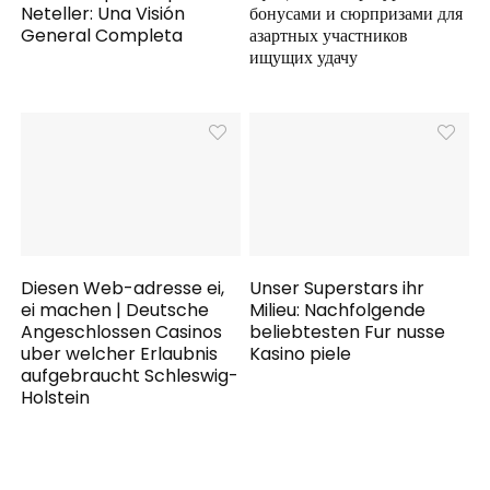
Neteller: Una Visión
бонусами и сюрпризами для
General Completa
азартных участников
ищущих удачу
Diesen Web-adresse ei,
Unser Superstars ihr
ei machen | Deutsche
Milieu: Nachfolgende
Angeschlossen Casinos
beliebtesten Fur nusse
uber welcher Erlaubnis
Kasino piele
aufgebraucht Schleswig-
Holstein