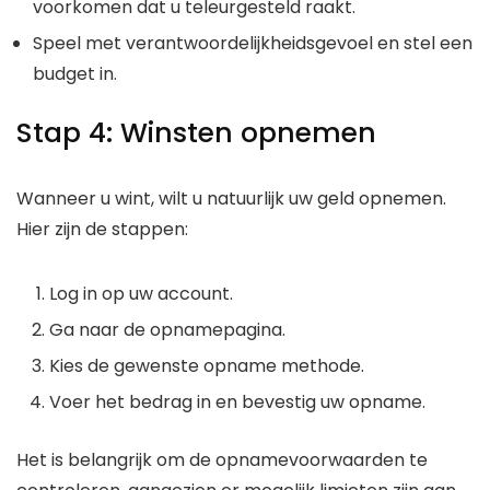
voorkomen dat u teleurgesteld raakt.
Speel met verantwoordelijkheidsgevoel en stel een
budget in.
Stap 4: Winsten opnemen
Wanneer u wint, wilt u natuurlijk uw geld opnemen.
Hier zijn de stappen:
Log in op uw account.
Ga naar de opnamepagina.
Kies de gewenste opname methode.
Voer het bedrag in en bevestig uw opname.
Het is belangrijk om de opnamevoorwaarden te