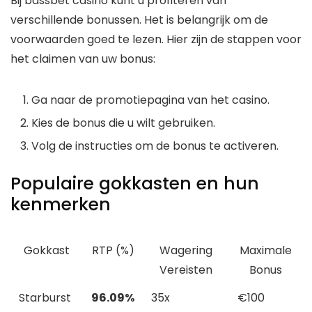
Bij bassbet casino kunt u profiteren van
verschillende bonussen. Het is belangrijk om de
voorwaarden goed te lezen. Hier zijn de stappen voor
het claimen van uw bonus:
Ga naar de promotiepagina van het casino.
Kies de bonus die u wilt gebruiken.
Volg de instructies om de bonus te activeren.
Populaire gokkasten en hun
kenmerken
Gokkast
RTP (%)
Wagering
Maximale
Vereisten
Bonus
Starburst
96.09%
35x
€100