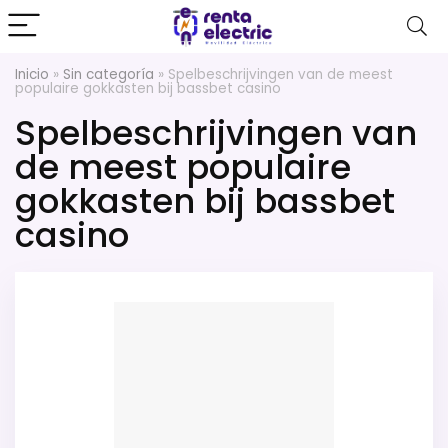
Inicio
»
Sin categoría
»
Spelbeschrijvingen van de meest
populaire gokkasten bij bassbet casino
Spelbeschrijvingen van
de meest populaire
gokkasten bij bassbet
casino