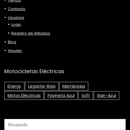
Tienda
Contacto
Usuarios
Login
Registro de Afiliados
Blog
Alquiler
Motocicletas Eléctricas
Energy
Legante-Roja
Membresia
Motos Eléctricas
Payineta Azul
Soft
Xian-Azul