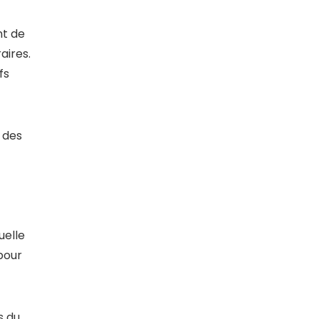
nt de
aires.
fs
 des
uelle
 pour
s du