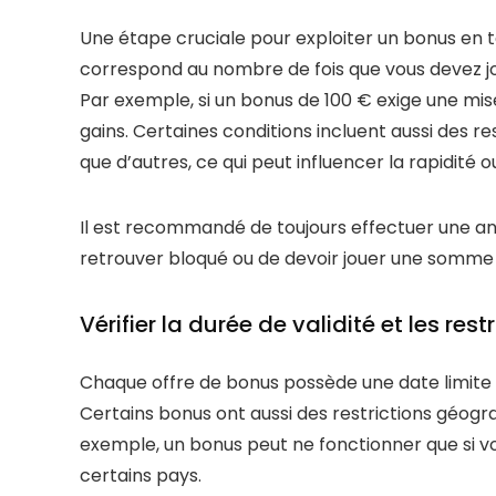
Une étape cruciale pour exploiter un bonus en 
correspond au nombre de fois que vous devez jo
Par exemple, si un bonus de 100 € exige une mise
gains. Certaines conditions incluent aussi des res
que d’autres, ce qui peut influencer la rapidité ou 
Il est recommandé de toujours effectuer une ana
retrouver bloqué ou de devoir jouer une somme
Vérifier la durée de validité et les res
Chaque offre de bonus possède une date limite d
Certains bonus ont aussi des restrictions géog
exemple, un bonus peut ne fonctionner que si vo
certains pays.