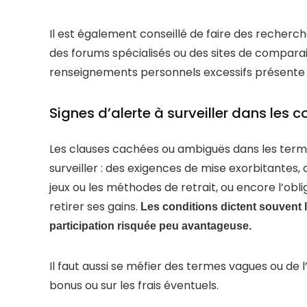
Il est également conseillé de faire des recherche
des forums spécialisés ou des sites de comparais
renseignements personnels excessifs présente s
Signes d’alerte à surveiller dans les 
Les clauses cachées ou ambiguës dans les termes
surveiller : des exigences de mise exorbitantes, d
jeux ou les méthodes de retrait, ou encore l’ob
retirer ses gains.
Les conditions dictent souvent 
participation risquée peu avantageuse.
Il faut aussi se méfier des termes vagues ou de l
bonus ou sur les frais éventuels.