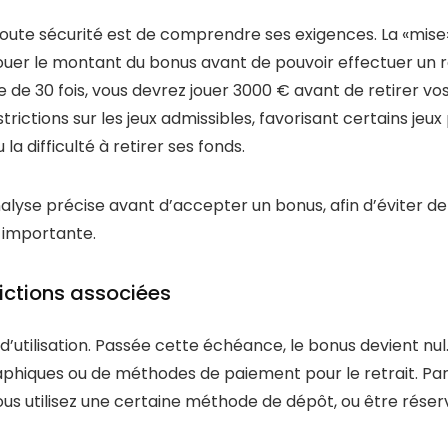
toute sécurité est de comprendre ses exigences. La «mise
uer le montant du bonus avant de pouvoir effectuer un re
 de 30 fois, vous devrez jouer 3000 € avant de retirer vo
trictions sur les jeux admissibles, favorisant certains jeux
la difficulté à retirer ses fonds.
lyse précise avant d’accepter un bonus, afin d’éviter de
 importante.
trictions associées
’utilisation. Passée cette échéance, le bonus devient nul
raphiques ou de méthodes de paiement pour le retrait. Pa
us utilisez une certaine méthode de dépôt, ou être réser