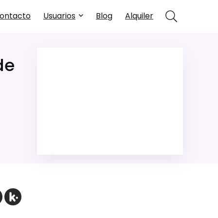
ontacto
Usuarios
Blog
Alquiler
de