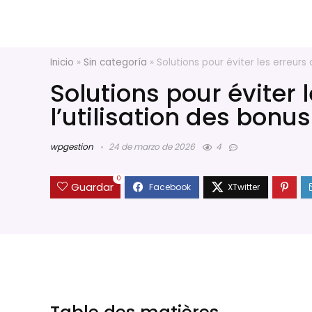
Inicio
»
Sin categoría
»
Solutions pour éviter les erreurs 
Solutions pour éviter 
l’utilisation des bonus
wpgestion
24 de marzo de 2026
4
0
Guardar