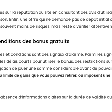
s sur la réputation du site en consultant des avis d’utilisa
on. Enfin, une offre qui ne demande pas de dépôt initial 
ouvent moins de risques, mais reste à vérifier attentive
conditions des bonus gratuits
 et conditions sont des signaux d’alarme. Parmi les sign
es délais courts pour utiliser le bonus, des restrictions sur
ligation de jouer une somme considérable avant de pouvoi
la limite de gains que vous pouvez retirer, ou imposent une
’absence d’informations claires sur la durée de validité du