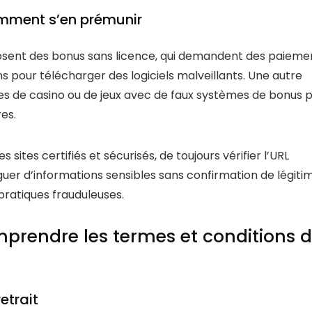
mment s’en prémunir
oposent des bonus sans licence, qui demandent des paieme
ns pour télécharger des logiciels malveillants. Une autre
tes de casino ou de jeux avec de faux systèmes de bonus 
es.
 sites certifiés et sécurisés, de toujours vérifier l’URL
uer d’informations sensibles sans confirmation de légitim
pratiques frauduleuses.
mprendre les termes et conditions 
etrait