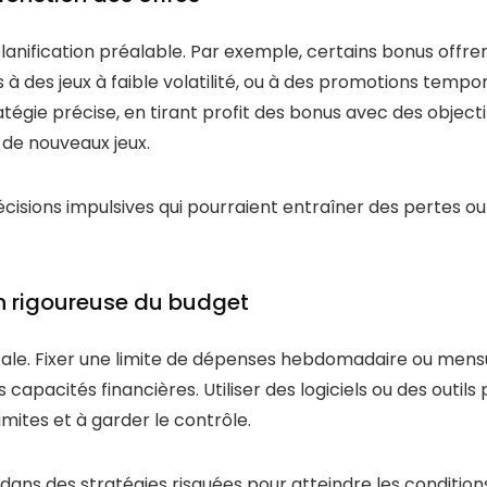
planification préalable. Par exemple, certains bonus offre
à des jeux à faible volatilité, ou à des promotions tempor
ratégie précise, en tirant profit des bonus avec des objecti
 de nouveaux jeux.
isions impulsives qui pourraient entraîner des pertes ou
on rigoureuse du budget
le. Fixer une limite de dépenses hebdomadaire ou mens
apacités financières. Utiliser des logiciels ou des outils
imites et à garder le contrôle.
dans des stratégies risquées pour atteindre les condition