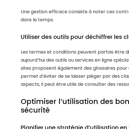
Une gestion efficace consiste à noter ces contrai
dans le temps.
Utiliser des outils pour déchiffrer les
Les termes et conditions peuvent parfois être d
aujourd’hui des outils ou services en ligne spéci
sites proposent également des glossaires pour e
permet d’éviter de se laisser piéger par des 
aspects, il peut être utile de consulter des re
Optimiser l’utilisation des b
sécurité
Planifier une stratégie d’utilisation en