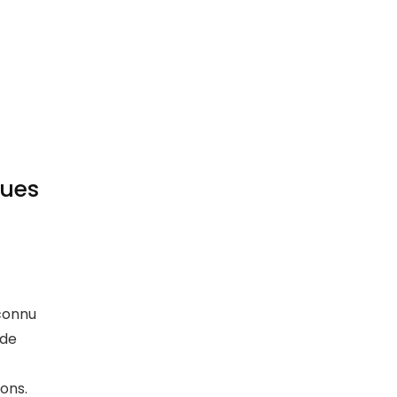
ques
econnu
 de
ions.