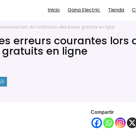
Inicio
Gana Electric
Tienda
C
courantes lors de l’utilisation des bonus gratuits en ligne
les erreurs courantes lors 
 gratuits en ligne
Compartir