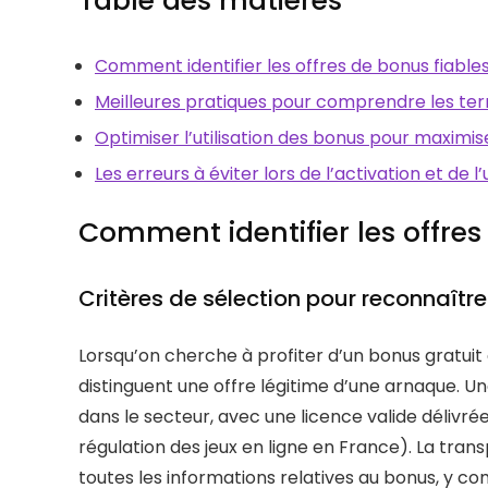
Table des matières
Comment identifier les offres de bonus fiables
Meilleures pratiques pour comprendre les ter
Optimiser l’utilisation des bonus pour maximis
Les erreurs à éviter lors de l’activation et de l
Comment identifier les offres
Critères de sélection pour reconnaître
Lorsqu’on cherche à profiter d’un bonus gratuit en
distinguent une offre légitime d’une arnaque. Un
dans le secteur, avec une licence valide délivré
régulation des jeux en ligne en France). La trans
toutes les informations relatives au bonus, y comp