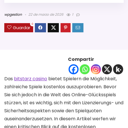
wpgestion
22 de marzo de 2026
1
0
Guardar
Compartir
Das
bitstarz casino
bietet Spielern die Möglichkeit,
zahlreiche Spiele kostenlos auszuprobieren. Bevor
Sie sich jedoch in die Welt des Online-Glücksspiels
stürzen, ist es wichtig, sich mit den Lizenzierungs- und
Sicherheitsaspekten sowie den Spielquoten
auseinanderzusetzen. In diesem Artikel werfen wir
einen kritischen Blick auf die kostenlosen