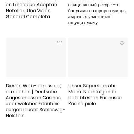
en Línea que Aceptan
официальный ресурс – с
Neteller: Una Visión
бонусами и сюрпризами для
General Completa
азартных участников
ищущих удачу
Diesen Web-adresse ei,
Unser Superstars ihr
ei machen | Deutsche
Milieu: Nachfolgende
Angeschlossen Casinos
beliebtesten Fur nusse
uber welcher Erlaubnis
Kasino piele
aufgebraucht Schleswig-
Holstein