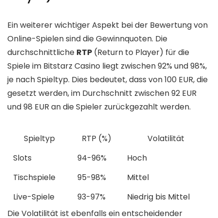
Ein weiterer wichtiger Aspekt bei der Bewertung von
Online-Spielen sind die Gewinnquoten. Die
durchschnittliche
RTP
(Return to Player) für die
Spiele im Bitstarz Casino liegt zwischen 92% und 98%,
je nach Spieltyp. Dies bedeutet, dass von 100 EUR, die
gesetzt werden, im Durchschnitt zwischen 92 EUR
und 98 EUR an die Spieler zurückgezahlt werden.
Spieltyp
RTP (%)
Volatilität
Slots
94-96%
Hoch
Tischspiele
95-98%
Mittel
Live-Spiele
93-97%
Niedrig bis Mittel
Die Volatilität ist ebenfalls ein entscheidender