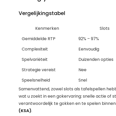
Vergelijkingstabel
Kenmerken
Slots
Gemiddelde RTP
92% – 97%
Complexiteit
Eenvoudig
Spelvariëteit
Duizenden opties
Strategie vereist
Nee
Speelsnelheid
Snel
Samenvattend, zowel slots als tafelspellen he
wat u zoekt in een gokervaring: snelle actie of s
verantwoordelijk te gokken en te spelen binnen 
(KSA)
.