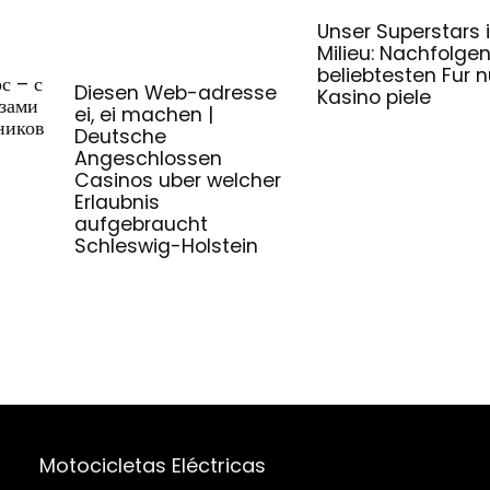
Unser Superstars i
Milieu: Nachfolge
beliebtesten Fur 
с – с
Diesen Web-adresse
Kasino piele
зами
ei, ei machen |
ников
Deutsche
Angeschlossen
Casinos uber welcher
Erlaubnis
aufgebraucht
Schleswig-Holstein
Motocicletas Eléctricas