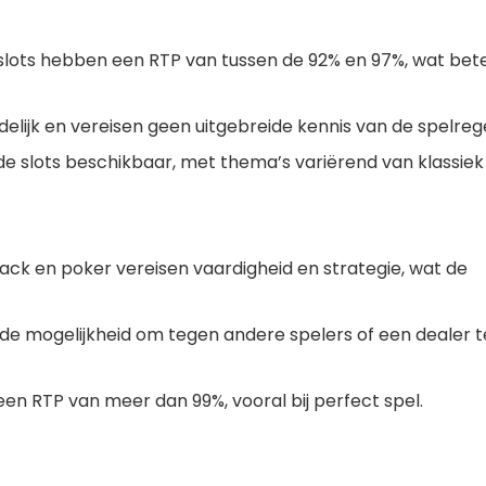
 slots hebben een RTP van tussen de 92% en 97%, wat bet
delijk en vereisen geen uitgebreide kennis van de spelrege
ende slots beschikbaar, met thema’s variërend van klassiek
ack en poker vereisen vaardigheid en strategie, wat de
k de mogelijkheid om tegen andere spelers of een dealer t
n RTP van meer dan 99%, vooral bij perfect spel.