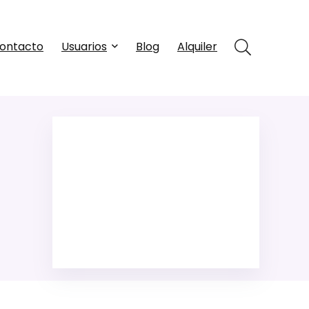
ontacto
Usuarios
Blog
Alquiler