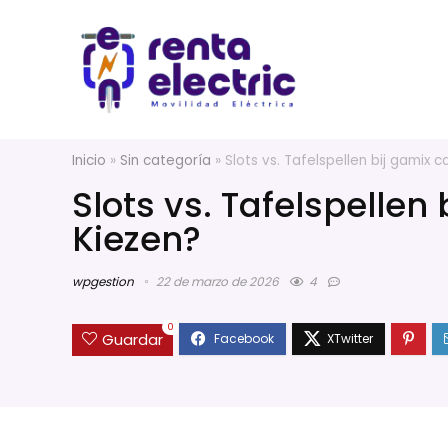
Inicio
»
Sin categoría
»
Slots vs. Tafelspellen bij gamix 
Slots vs. Tafelspellen
Kiezen?
wpgestion
22 de marzo de 2026
4
0
Guardar