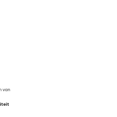
n van
teit