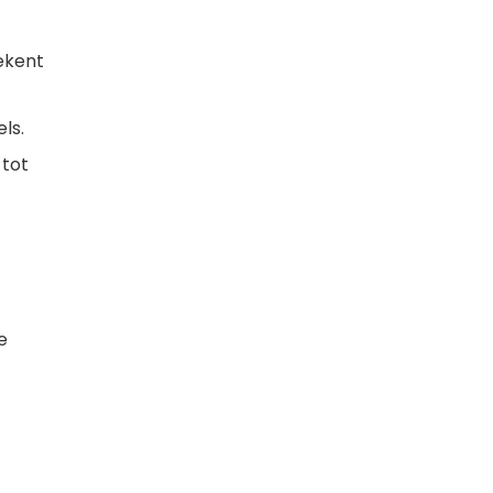
ekent
ls.
 tot
e