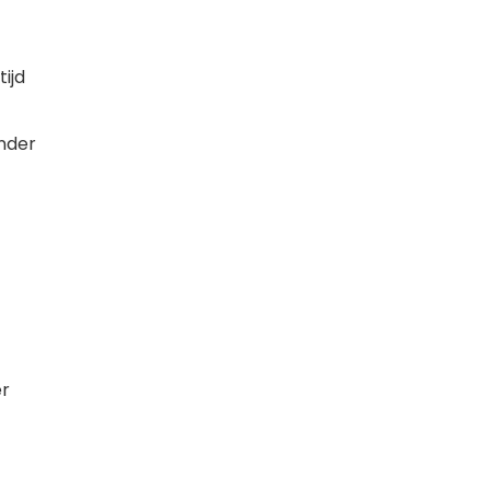
tijd
inder
er