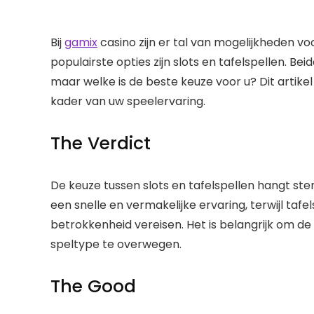
Bij
gamix
casino zijn er tal van mogelijkheden v
populairste opties zijn slots en tafelspellen. B
maar welke is de beste keuze voor u? Dit artike
kader van uw speelervaring.
The Verdict
De keuze tussen slots en tafelspellen hangt ster
een snelle en vermakelijke ervaring, terwijl taf
betrokkenheid vereisen. Het is belangrijk om de 
speltype te overwegen.
The Good