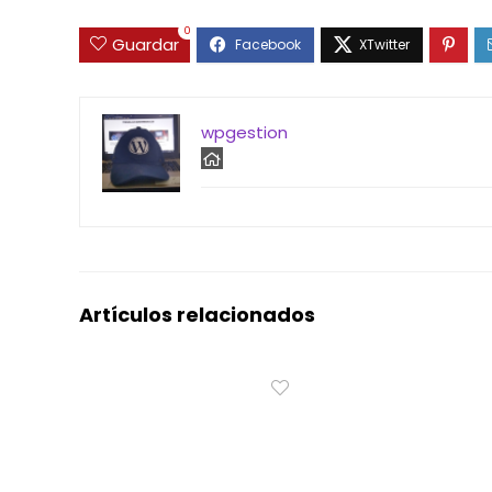
0
Guardar
wpgestion
Artículos relacionados