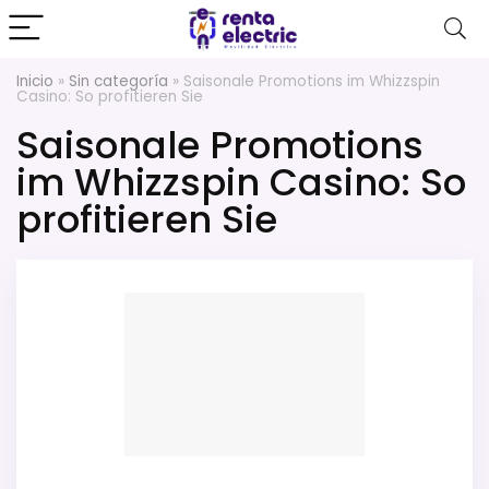
Inicio
»
Sin categoría
»
Saisonale Promotions im Whizzspin
Casino: So profitieren Sie
Saisonale Promotions
im Whizzspin Casino: So
profitieren Sie