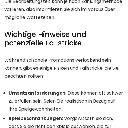
Die Bearbeitungszeit kann je nach Zahlungsmethode
variieren, also informieren Sie sich im Voraus über
mögliche Wartezeiten.
Wichtige Hinweise und
potenzielle Fallstricke
Während saisonale Promotions verlockend sein
können, gibt es einige Risiken und Fallstricke, die Sie
beachten sollten:
Umsatzanforderungen
: Diese können oft schwer
zu erfüllen sein. Seien Sie realistisch in Bezug auf
Ihre Spielgewohnheiten.
Spielbeschränkungen
: Vergewissern Sie sich,
dass Sie die richtigen Spiele auswählen, die zur