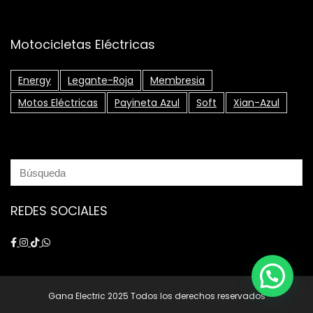
Motocicletas Eléctricas
Energy
Legante-Roja
Membresia
Motos Eléctricas
Payineta Azul
Soft
Xian-Azul
REDES SOCIALES
Gana Electric 2025 Todos los derechos reservados