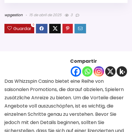
wpgestion
15 de abril de 2025
3
0
Guardar
Compartir
Das Whizzspin Casino bietet eine Reihe von
saisonalen Promotions, die darauf abzielen, Spielern
zusätzliche Anreize zu bieten. Um die Vorteile dieser
Angebote voll auszuschöpfen, ist es wichtig, die
einzelnen Schritte genau zu verstehen. Bevor Sie
jedoch mit den Details beginnen, sollten Sie
sicherstellen, dass Sie sich auf einer lizenzierten und