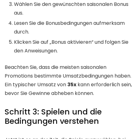
Wählen Sie den gewünschten saisonalen Bonus
aus.
Lesen Sie die Bonusbedingungen aufmerksam
durch.
Klicken Sie auf „Bonus aktivieren“ und folgen Sie
den Anweisungen.
Beachten Sie, dass die meisten saisonalen
Promotions bestimmte Umsatzbedingungen haben.
Ein typischer Umsatz von
35x
kann erforderlich sein,
bevor Sie Gewinne abheben können.
Schritt 3: Spielen und die
Bedingungen verstehen