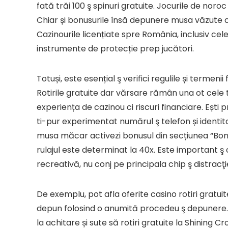
fată trăi 100 ş spinuri gratuite.
Jocurile de noroc 
Chiar și bonusurile însă depunere musa văzute co
Cazinourile licențiate spre România, inclusiv cele
instrumente de protecție prep jucători.
Totuși, este esențial ş verifici regulile și termen
Rotirile gratuite dar vărsare rămân una ot cele 
experiența de cazinou ci riscuri financiare. Ești
ti-pur experimentat numărul ş telefon și identit
musa măcar activezi bonusul din secțiunea “Bonusu
rulajul este determinat la 40x. Este important ş 
recreativă, nu conj pe principala chip ş distracţi
De exemplu, pot afla oferite casino rotiri gratui
depun folosind o anumită procedeu ş depunere.
la achitare și sute să rotiri gratuite la Shining 