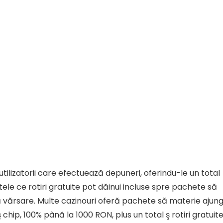
tilizatorii care efectuează depuneri, oferindu-le un total
tele ce rotiri gratuite pot dăinui incluse spre pachete să
însă vărsare. Multe cazinouri oferă pachete să materie ajun
hip, 100% până la 1000 RON, plus un total ş rotiri gratuit