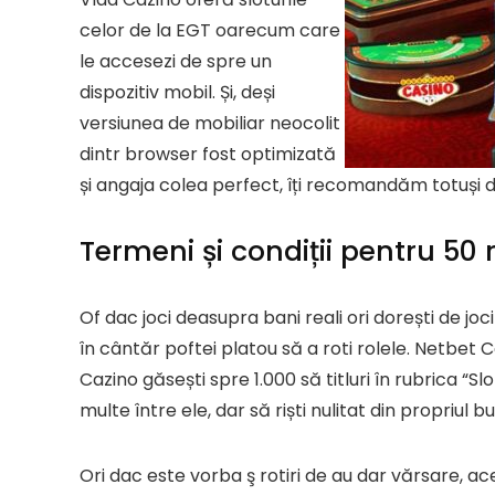
celor de la EGT oarecum care
le accesezi de spre un
dispozitiv mobil. Și, deși
versiunea de mobiliar neocolit
dintr browser fost optimizată
și angaja colea perfect, îți recomandăm totuși d
Termeni și condiții pentru 50 r
Of dac joci deasupra bani reali ori dorești de jo
în cântăr poftei platou să a roti rolele. Netbet 
Cazino găsești spre 1.000 să titluri în rubrica “S
multe între ele, dar să riști nulitat din propriul b
Ori dac este vorba ş rotiri de au dar vărsare, a