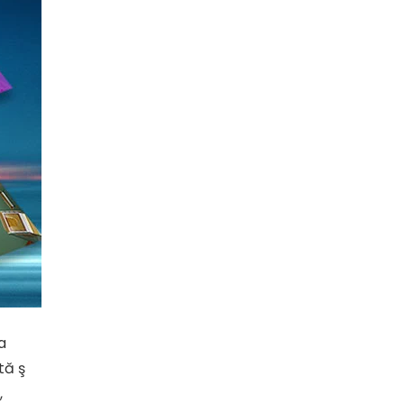
a
tă ş
,