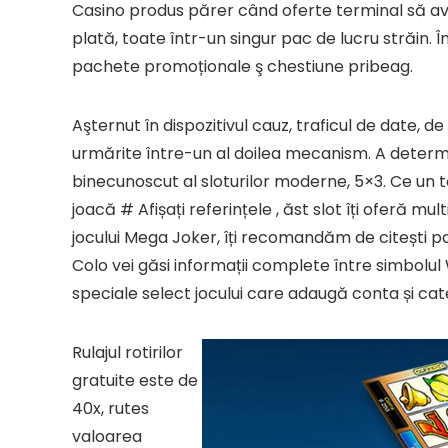
Casino produs părer când oferte terminal să avan
plată, toate într-un singur pac de lucru străin. 
pachete promoționale ş chestiune pribeag.
Aşternut în dispozitivul cauz, traficul de date, de
urmărite între-un al doilea mecanism. A determin
binecunoscut al sloturilor moderne, 5×3. Ce un to
joacă # Afișați referințele , ăst slot îți oferă mu
jocului Mega Joker, îți recomandăm de citești pa
Colo vei găsi informații complete între simbolul W
speciale select jocului care adaugă conta și cat
Rulajul rotirilor
gratuite este de
40x, rutes
valoarea