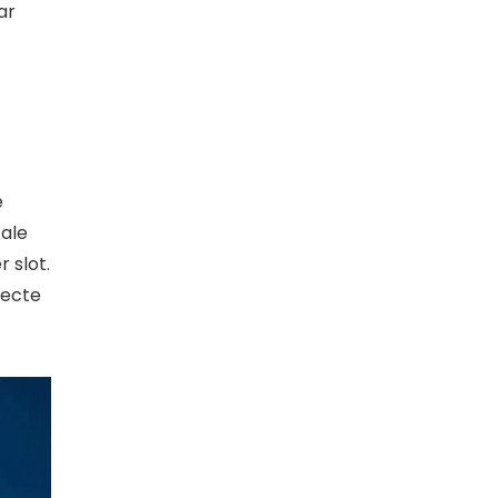
ar
e
 ale
 slot.
pecte