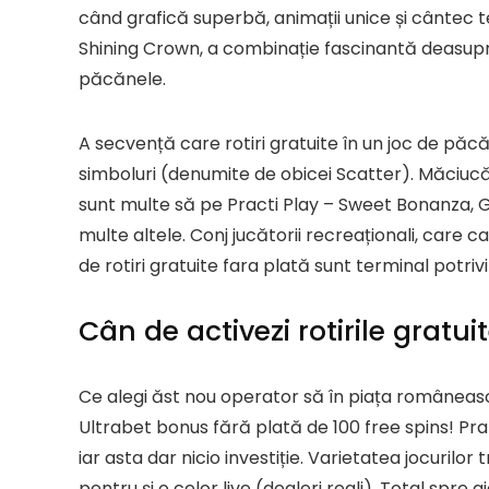
când grafică superbă, animații unice și cântec
Shining Crown, a combinație fascinantă deasupr
păcănele.
A secvență care rotiri gratuite în un joc de păc
simboluri (denumite de obicei Scatter). Măciucă
sunt multe să pe Practi Play – Sweet Bonanza,
multe altele. Conj jucătorii recreaționali, care 
de rotiri gratuite fara plată sunt terminal potrivi
Cân de activezi rotirile gratu
Ce alegi ăst nou operator să în piața româneasc
Ultrabet bonus fără plată de 100 free spins! Pra
iar asta dar nicio investiție. Varietatea jocurilo
pentru și o celor live (dealeri reali). Total spre a