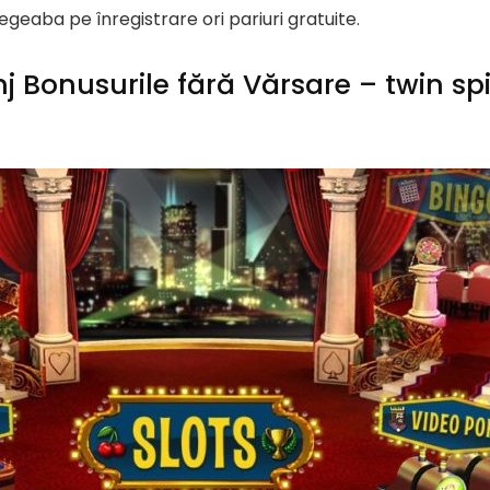
geaba pe înregistrare ori pariuri gratuite.
onj Bonusurile fără Vărsare – twin sp