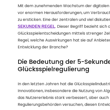
Mit dem zunehmenden Wachstum der digitalen 
vor enormen Herausforderungen, um Verbraucher
zu ersticken. Eine der zentralen und viel disku
. Dieser Begriff bezieht sich
SEKUNDEN REGEL
Glücksspielentscheidungen mittels strenger Zeit
Regel, welche Auswirkungen hat sie auf Anbieter 
Entwicklung der Branche?
Die Bedeutung der 5-Sekunde
Glücksspielregulierung
In den letzten Jahren hat die Glücksspielindust
Innovationen, insbesondere die Nutzung von Alg
das Nutzererlebnis stark verbessert, aber auch
Regulierungsbehörden versuchen, diesen Entw