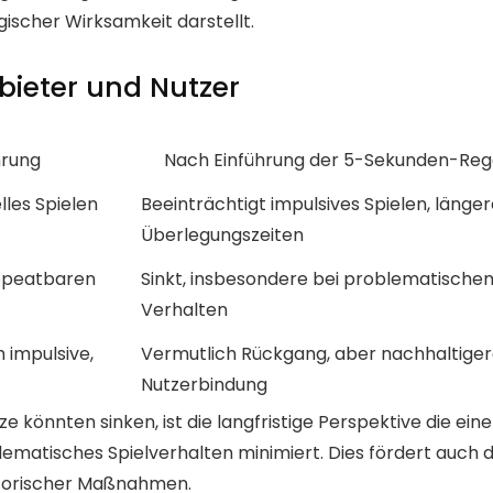
scher Wirksamkeit darstellt.
ieter und Nutzer
hrung
Nach Einführung der 5-Sekunden-Reg
elles Spielen
Beeinträchtigt impulsives Spielen, länge
Überlegungszeiten
repeatbaren
Sinkt, insbesondere bei problematische
Verhalten
 impulsive,
Vermutlich Rückgang, aber nachhaltige
Nutzerbindung
önnten sinken, ist die langfristige Perspektive die eine
matisches Spielverhalten minimiert. Dies fördert auch 
atorischer Maßnahmen.