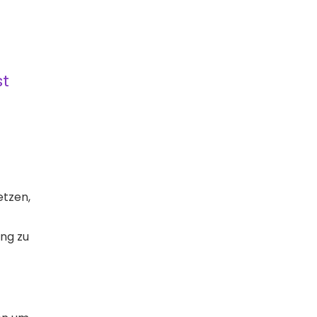
st
etzen,
ung zu