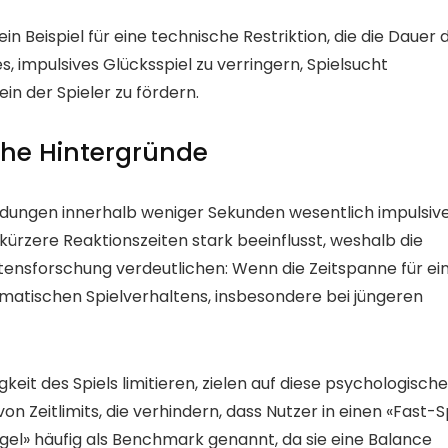
 Beispiel für eine technische Restriktion, die die Dauer 
es, impulsives Glücksspiel zu verringern, Spielsucht
 der Spieler zu fördern.
he Hintergründe
eidungen innerhalb weniger Sekunden wesentlich impulsiv
kürzere Reaktionszeiten stark beeinflusst, weshalb die
ltensforschung verdeutlichen: Wenn die Zeitspanne für ei
lematischen Spielverhaltens, insbesondere bei jüngeren
it des Spiels limitieren, zielen auf diese psychologische
von Zeitlimits, die verhindern, dass Nutzer in einen «Fast-S
gel» häufig als Benchmark genannt, da sie eine Balance