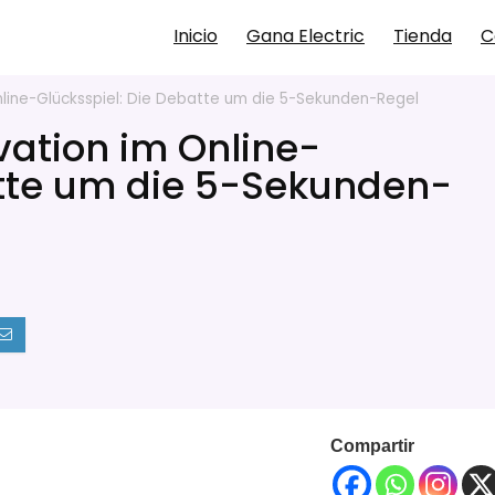
Inicio
Gana Electric
Tienda
C
nline-Glücksspiel: Die Debatte um die 5-Sekunden-Regel
vation im Online-
atte um die 5-Sekunden-
Compartir