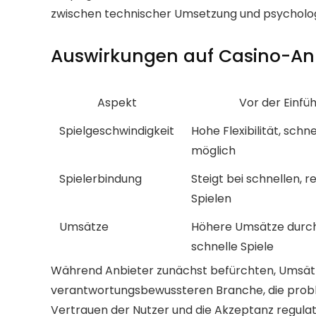
zwischen technischer Umsetzung und psychologi
Auswirkungen auf Casino-Anb
Aspekt
Vor der Einfü
Spielgeschwindigkeit
Hohe Flexibilität, schn
möglich
Spielerbindung
Steigt bei schnellen, 
Spielen
Umsätze
Höhere Umsätze durch
schnelle Spiele
Während Anbieter zunächst befürchten, Umsätze k
verantwortungsbewussteren Branche, die proble
Vertrauen der Nutzer und die Akzeptanz regul