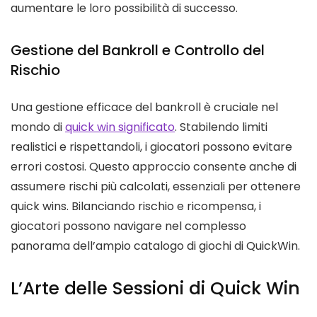
aumentare le loro possibilità di successo.
Gestione del Bankroll e Controllo del
Rischio
Una gestione efficace del bankroll è cruciale nel
mondo di
quick win significato
. Stabilendo limiti
realistici e rispettandoli, i giocatori possono evitare
errori costosi. Questo approccio consente anche di
assumere rischi più calcolati, essenziali per ottenere
quick wins. Bilanciando rischio e ricompensa, i
giocatori possono navigare nel complesso
panorama dell’ampio catalogo di giochi di QuickWin.
L’Arte delle Sessioni di Quick Win