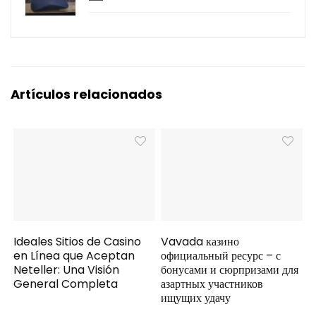
Artículos relacionados
Ideales Sitios de Casino
Vavada казино
en Línea que Aceptan
официальный ресурс – с
Neteller: Una Visión
бонусами и сюрпризами для
General Completa
азартных участников
ищущих удачу