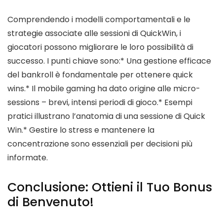
Comprendendo i modelli comportamentali e le
strategie associate alle sessioni di QuickWin, i
giocatori possono migliorare le loro possibilità di
successo. I punti chiave sono:* Una gestione efficace
del bankroll è fondamentale per ottenere quick
wins.* Il mobile gaming ha dato origine alle micro-
sessions – brevi, intensi periodi di gioco.* Esempi
pratici illustrano l’anatomia di una sessione di Quick
Win.* Gestire lo stress e mantenere la
concentrazione sono essenziali per decisioni più
informate.
Conclusione: Ottieni il Tuo Bonus
di Benvenuto!