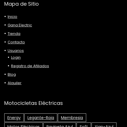
Mapa de Sitio
Inicio
Gana Electric
Tienda
Contacto
Usuarios
Login
Registro de Afiliados
Blog
Alquiler
Motocicletas Eléctricas
Energy
Legante-Roja
Membresia
Motos Eléctricas
Payineta Azul
Soft
Xian-Azul