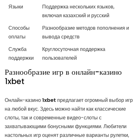
Языки
Поддержка нескольких языков,
включая казахский и русский
Способы
Разнообразие методов пополнения и
оплаты
вывода средств
Служба
Круглосуточная поддержка
поддержки
пользователей
Разнообразие игр в онлайн-казино
1xbet
Онлайн-казино
1xbet
предлагает огромный выбор игр
на любой вкус. Здесь можно найти как классические
слоты, так и современные видео-слоты с
захватывающими бонусными функциями. Любители
настольных игр оценят различные варианты рулетки,