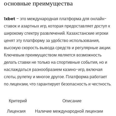
основные преимущества
1xbet
– это международная платформа для онлайн-
ставок и азартных игр, которая предоставляет доступ к
широкому спектру развлечений. Казахстанские игроки
ценят эту платформу за удобство использования,
высокую скорость вывода средств и регулярные акции.
Ключевым преимуществом является возможность
делать ставки не только на спортивные события, но и
наслаждаться разнообразием казино-игр, включая
слоты, рулетку и многое другое. Платформа работает
по лицензии, что гарантирует безопасность и честность.
Критерий
Описание
Лицензия
Наличие международной лицензии