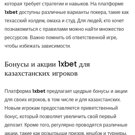
которая требует стратегии и навыков. На платформе
1xbet
доступны различные варианты покера, такие как
техасский холдем, омаха и студ. Для людей, кто хочет
познакомиться с правилами можно найти множество
рессурсов. Важно помнить об ответственной игре,
чтобы избежать зависимости.
Бонусы и акции 1xbet для
казахстанских игроков
Платформа
1xbet
предлагает щедрые бонусы и акции
для своих игроков, в том числе и для казахстанских.
Новым игрокам предоставляется приветственный
бонус, который позволяет увеличить свой первый
депозит. Кроме того, регулярно проводятся различные
акции, такие как розыгрыши призов, кешбэк и турниры.