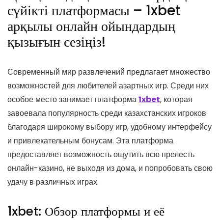
сүйікті платформасы – 1xbet
арқылы онлайн ойындардың
қызығын сезіңіз!
Современный мир развлечений предлагает множество
возможностей для любителей азартных игр. Среди них
особое место занимает платформа
1xbet
, которая
завоевала популярность среди казахстанских игроков
благодаря широкому выбору игр, удобному интерфейсу
и привлекательным бонусам. Эта платформа
предоставляет возможность ощутить всю прелесть
онлайн-казино, не выходя из дома, и попробовать свою
удачу в различных играх.
1xbet: Обзор платформы и её