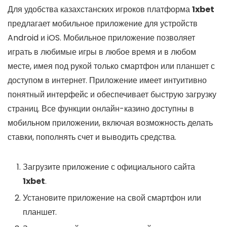
Для удобства казахстанских игроков платформа
1xbet
предлагает мобильное приложение для устройств
Android и iOS. Мобильное приложение позволяет
играть в любимые игры в любое время и в любом
месте, имея под рукой только смартфон или планшет с
доступом в интернет. Приложение имеет интуитивно
понятный интерфейс и обеспечивает быструю загрузку
страниц. Все функции онлайн-казино доступны в
мобильном приложении, включая возможность делать
ставки, пополнять счет и выводить средства.
Загрузите приложение с официального сайта
1xbet
.
Установите приложение на свой смартфон или
планшет.