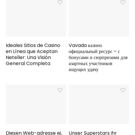
Ideales Sitios de Casino
Vavada казино
en Línea que Aceptan
официальный ресурс – с
Neteller: Una Visión
бонусами и сюрпризами для
General Completa
азартных участников
ищущих удачу
Diesen Web-adresse ei,
Unser Superstars ihr