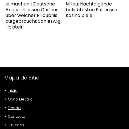
ei machen | Deutsche
Milieu: Nachfolgende
Angeschlossen Casinos
beliebtesten Fur nusse
uber welcher Erlaubnis
Kasino piele
aufgebraucht Schleswig-
Holstein
Mapa de Sitio
Inicio
Gana Electric
Tienda
Contacto
Usuarios