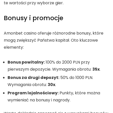
te wartości przy wyborze gier.
Bonusy i promocje
Amonbet casino oferuje różnorodne bonusy, które
mogą zwiększyć Państwa kapitał. Oto kluczowe
elementy:
Bonus powitalny:
100% do 2000 PLN przy
pierwszym depozycie. Wymagania obrotu:
35x
.
Bonus za drugi depozyt:
50% do 1000 PLN.
Wymagania obrotu:
30x
.
Program lojalnościowy:
Punkty, które można
wymieniać na bonusy i nagrody.