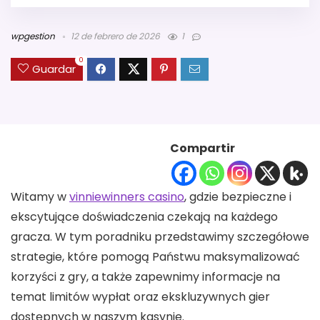
wpgestion
12 de febrero de 2026
1
0
Guardar
Compartir
Witamy w
vinniewinners casino
, gdzie bezpieczne i
ekscytujące doświadczenia czekają na każdego
gracza. W tym poradniku przedstawimy szczegółowe
strategie, które pomogą Państwu maksymalizować
korzyści z gry, a także zapewnimy informacje na
temat limitów wypłat oraz ekskluzywnych gier
dostępnych w naszym kasynie.