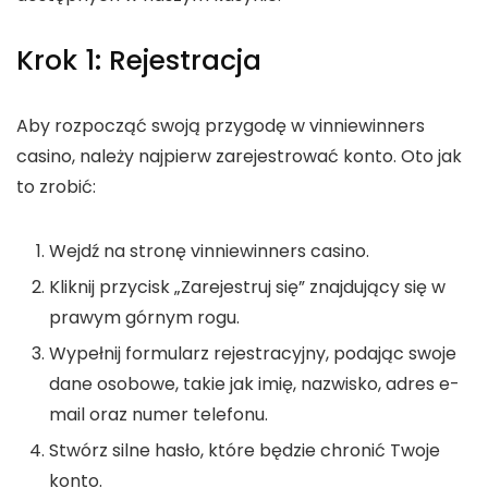
Krok 1: Rejestracja
Aby rozpocząć swoją przygodę w vinniewinners
casino, należy najpierw zarejestrować konto. Oto jak
to zrobić:
Wejdź na stronę vinniewinners casino.
Kliknij przycisk „Zarejestruj się” znajdujący się w
prawym górnym rogu.
Wypełnij formularz rejestracyjny, podając swoje
dane osobowe, takie jak imię, nazwisko, adres e-
mail oraz numer telefonu.
Stwórz silne hasło, które będzie chronić Twoje
konto.