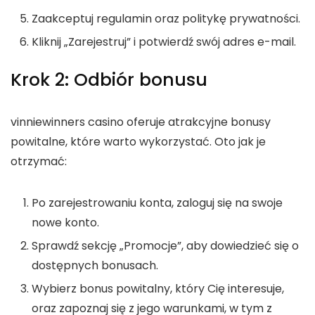
Zaakceptuj regulamin oraz politykę prywatności.
Kliknij „Zarejestruj” i potwierdź swój adres e-mail.
Krok 2: Odbiór bonusu
vinniewinners casino oferuje atrakcyjne bonusy
powitalne, które warto wykorzystać. Oto jak je
otrzymać:
Po zarejestrowaniu konta, zaloguj się na swoje
nowe konto.
Sprawdź sekcję „Promocje”, aby dowiedzieć się o
dostępnych bonusach.
Wybierz bonus powitalny, który Cię interesuje,
oraz zapoznaj się z jego warunkami, w tym z