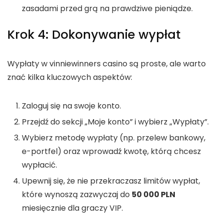
zasadami przed grą na prawdziwe pieniądze.
Krok 4: Dokonywanie wypłat
Wypłaty w vinniewinners casino są proste, ale warto
znać kilka kluczowych aspektów:
Zaloguj się na swoje konto.
Przejdź do sekcji „Moje konto” i wybierz „Wypłaty”.
Wybierz metodę wypłaty (np. przelew bankowy,
e-portfel) oraz wprowadź kwotę, którą chcesz
wypłacić.
Upewnij się, że nie przekraczasz limitów wypłat,
które wynoszą zazwyczaj do
50 000 PLN
miesięcznie dla graczy VIP.