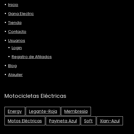
Inicio
Gana Electric
Tienda
Contacto
Usuarios
Login
Registro de Afiliados
Blog
Alquiler
Motocicletas Eléctricas
Energy
Legante-Roja
Membresia
Motos Eléctricas
Payineta Azul
Soft
Xian-Azul