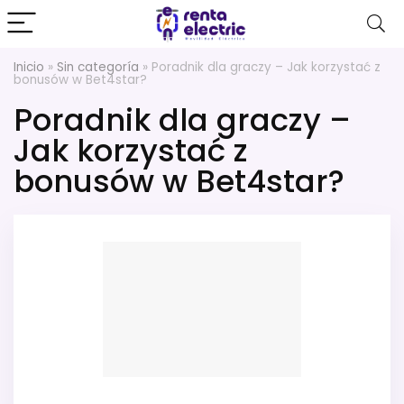
Inicio
»
Sin categoría
»
Poradnik dla graczy – Jak korzystać z
bonusów w Bet4star?
Poradnik dla graczy –
Jak korzystać z
bonusów w Bet4star?