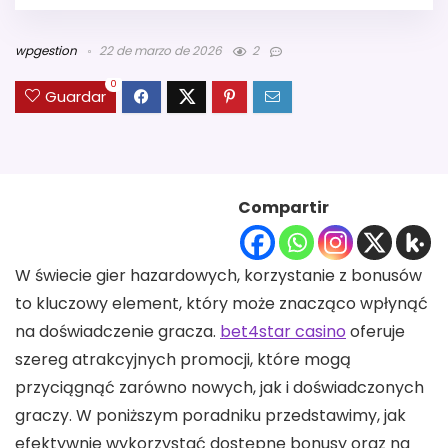
wpgestion
22 de marzo de 2026
2
0
Guardar
Compartir
W świecie gier hazardowych, korzystanie z bonusów
to kluczowy element, który może znacząco wpłynąć
na doświadczenie gracza.
bet4star casino
oferuje
szereg atrakcyjnych promocji, które mogą
przyciągnąć zarówno nowych, jak i doświadczonych
graczy. W poniższym poradniku przedstawimy, jak
efektywnie wykorzystać dostępne bonusy oraz na