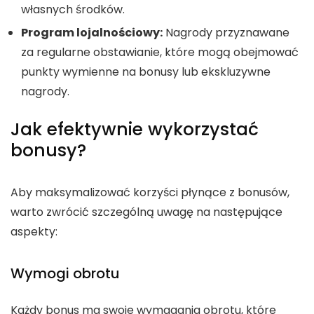
własnych środków.
Program lojalnościowy:
Nagrody przyznawane
za regularne obstawianie, które mogą obejmować
punkty wymienne na bonusy lub ekskluzywne
nagrody.
Jak efektywnie wykorzystać
bonusy?
Aby maksymalizować korzyści płynące z bonusów,
warto zwrócić szczególną uwagę na następujące
aspekty:
Wymogi obrotu
Każdy bonus ma swoje wymagania obrotu, które