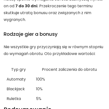
on od
7 do 30 dni
. Przekroczenie tego terminu
skutkuje utratą bonusu oraz związanych z nim
wygranych.
Rodzaje gier a bonusy
Nie wszystkie gry przyczyniają się w równym stopniu
do wymagań obrotu. Oto przykładowe wartości:
Typ gry
Procent zaliczenia do obrotu
Automaty
100%
Blackjack
10%
Ruletka
5%