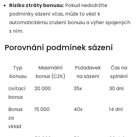
Riziko ztráty bonusu:
Pokud nedodržíte
podmínky sázení včas, může to vést k
automatickému zrušení bonusu a výher spojených
s ním.
Porovnání podmínek sázení
Typ
Maximální
Požadavek
Čas na
bonusu
bonus (CZK)
na sázení
splnění
Uvítací
20 000
35x
30 dní
bonus
Bonus
15 000
40x
14 dní
za
vklad