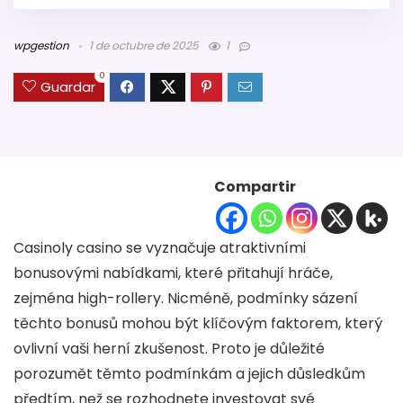
wpgestion
1 de octubre de 2025
1
0
Guardar
Compartir
Casinoly casino se vyznačuje atraktivními
bonusovými nabídkami, které přitahují hráče,
zejména high-rollery. Nicméně, podmínky sázení
těchto bonusů mohou být klíčovým faktorem, který
ovlivní vaši herní zkušenost. Proto je důležité
porozumět těmto podmínkám a jejich důsledkům
předtím, než se rozhodnete investovat své