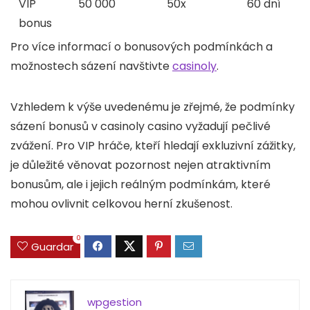
VIP
50 000
50x
60 dní
bonus
Pro více informací o bonusových podmínkách a
možnostech sázení navštivte
casinoly
.
Vzhledem k výše uvedenému je zřejmé, že podmínky
sázení bonusů v casinoly casino vyžadují pečlivé
zvážení. Pro VIP hráče, kteří hledají exkluzivní zážitky,
je důležité věnovat pozornost nejen atraktivním
bonusům, ale i jejich reálným podmínkám, které
mohou ovlivnit celkovou herní zkušenost.
0
Guardar
wpgestion