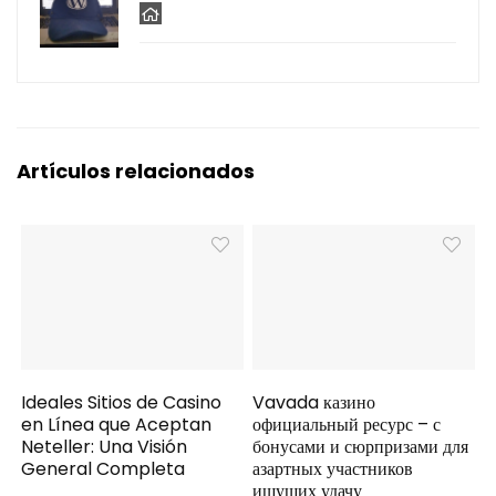
Artículos relacionados
Ideales Sitios de Casino
Vavada казино
en Línea que Aceptan
официальный ресурс – с
Neteller: Una Visión
бонусами и сюрпризами для
General Completa
азартных участников
ищущих удачу