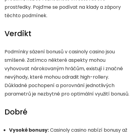
prostředky. Pojďme se podívat na klady a zápory
těchto podmínek.
Verdikt
Podmínky sázení bonusů v casinoly casino jsou
smíšené. Zatímco některé aspekty mohou
vyhovovat nárokovaným hráčům, existují i značné
nevýhody, které mohou odradit high-rollery.
Důkladné pochopení a porovnání jednotlivých
parametrů je nezbytné pro optimální využití bonusů.
Dobré
Vysoké bonusy:
Casinoly casino nabízí bonusy až