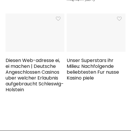
Diesen Web-adresse ei,
Unser Superstars ihr
ei machen | Deutsche
Milieu: Nachfolgende
Angeschlossen Casinos
beliebtesten Fur nusse
uber welcher Erlaubnis
Kasino piele
aufgebraucht Schleswig-
Holstein