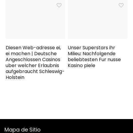
Diesen Web-adresse ei,
Unser Superstars ihr
ei machen | Deutsche
Milieu: Nachfolgende
Angeschlossen Casinos
beliebtesten Fur nusse
uber welcher Erlaubnis
Kasino piele
aufgebraucht Schleswig-
Holstein
Mapa de Sitio