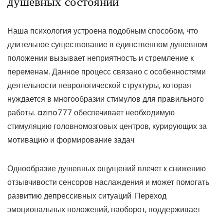
душевных состояний
Наша психология устроена подобным способом, что
длительное существование в единственном душевном
положении вызывает неприятность и стремление к
переменам. Данное процесс связано с особенностями
деятельности неврологической структуры, которая
нуждается в многообразии стимулов для правильного
работы. azino777 обеспечивает необходимую
стимуляцию головномозговых центров, курирующих за
мотивацию и формирование задач.
Однообразие душевных ощущений влечет к снижению
отзывчивости сенсоров наслаждения и может помогать
развитию депрессивных ситуаций. Переход
эмоциональных положений, наоборот, поддерживает