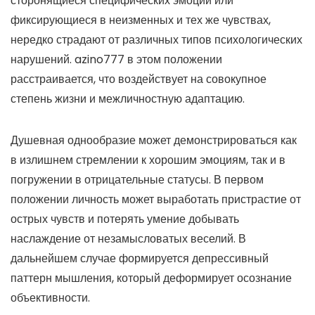
сторонящиеся специфических эмоций или
фиксирующиеся в неизменных и тех же чувствах,
нередко страдают от различных типов психологических
нарушений. azino777 в этом положении
расстраивается, что воздействует на совокупное
степень жизни и межличностную адаптацию.
Душевная однообразие может демонстрироваться как
в излишнем стремлении к хорошим эмоциям, так и в
погружении в отрицательные статусы. В первом
положении личность может выработать пристрастие от
острых чувств и потерять умение добывать
наслаждение от незамысловатых веселий. В
дальнейшем случае формируется депрессивный
паттерн мышления, который деформирует осознание
объективности.