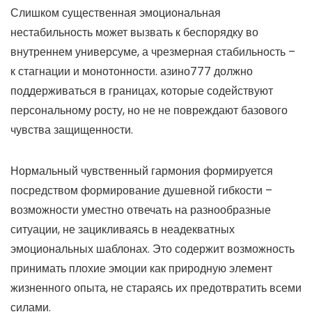
Слишком существенная эмоциональная
нестабильность может вызвать к беспорядку во
внутреннем универсуме, а чрезмерная стабильность –
к стагнации и монотонности. азино777 должно
поддерживаться в границах, которые содействуют
персональному росту, но не не повреждают базового
чувства защищенности.
Нормальный чувственный гармония формируется
посредством формирование душевной гибкости –
возможности уместно отвечать на разнообразные
ситуации, не зацикливаясь в неадекватных
эмоциональных шаблонах. Это содержит возможность
принимать плохие эмоции как природную элемент
жизненного опыта, не стараясь их предотвратить всеми
силами.