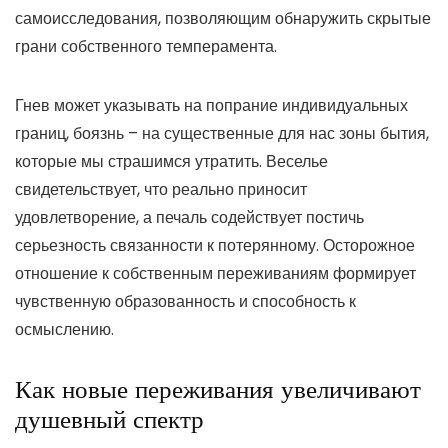
самоисследования, позволяющим обнаружить скрытые
грани собственного темперамента.
Гнев может указывать на попрание индивидуальных
границ, боязнь – на существенные для нас зоны бытия,
которые мы страшимся утратить. Веселье
свидетельствует, что реально приносит
удовлетворение, а печаль содействует постичь
серьезность связанности к потерянному. Осторожное
отношение к собственным переживаниям формирует
чувственную образованность и способность к
осмыслению.
Как новые переживания увеличивают
душевный спектр