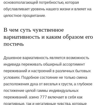
основополагающей потребностью, которая
обуславливает уровень нашего жизни и влияет на
целостное процветание.
В чем суть чувственное
вариативность и каким образом его
постичь
Душевное вариативность является возможность
индивида переживать обширный ассортимент
переживаний и настроений в различных бытовых
условиях. Подобное состояние не только смена
расположения духа от веселья к грусти, а глубокое
постижение целой гаммы индивидуальных
переживаний. азино 777 включает в себя как
позитивные, так и негативные чувства, которые