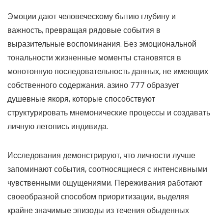
Эмоции дают человеческому бытию глубину и
важность, превращая рядовые события в
выразительные воспоминания. Без эмоциональной
тональности жизненные моменты становятся в
монотонную последовательность данных, не имеющих
собственного содержания. азино 777 образует
душевные якоря, которые способствуют
структурировать мнемонические процессы и создавать
личную летопись индивида.
Исследования демонстрируют, что личности лучше
запоминают события, соотносящиеся с интенсивными
чувственными ощущениями. Переживания работают
своеобразной способом приоритизации, выделяя
крайне значимые эпизоды из течения обыденных