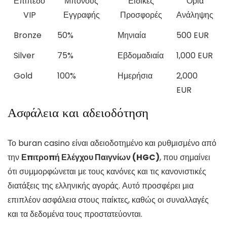
Επίπεδο
Μπόνους
Ειδικές
Όρια
VIP
Εγγραφής
Προσφορές
Ανάληψης
Bronze
50%
Μηνιαία
500 EUR
Silver
75%
Εβδομαδιαία
1,000 EUR
Gold
100%
Ημερήσια
2,000
EUR
Ασφάλεια και αδειοδότηση
Το buran casino είναι αδειοδοτημένο και ρυθμισμένο από
την
Επιτροπή Ελέγχου Παιγνίων (HGC)
, που σημαίνει
ότι συμμορφώνεται με τους κανόνες και τις κανονιστικές
διατάξεις της ελληνικής αγοράς. Αυτό προσφέρει μια
επιπλέον ασφάλεια στους παίκτες, καθώς οι συναλλαγές
και τα δεδομένα τους προστατεύονται.