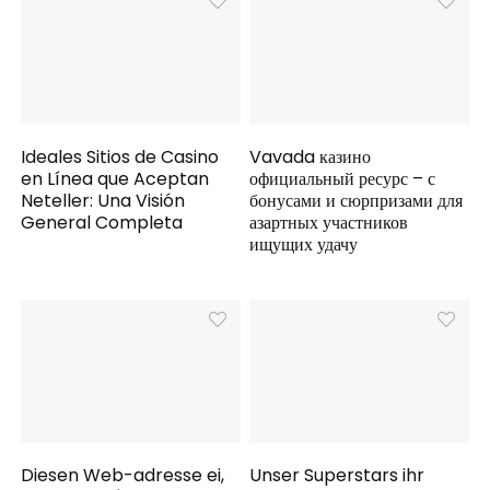
Ideales Sitios de Casino
Vavada казино
en Línea que Aceptan
официальный ресурс – с
Neteller: Una Visión
бонусами и сюрпризами для
General Completa
азартных участников
ищущих удачу
Diesen Web-adresse ei,
Unser Superstars ihr