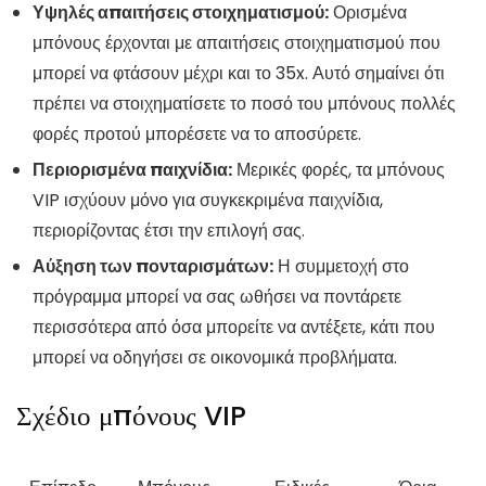
Υψηλές απαιτήσεις στοιχηματισμού:
Ορισμένα
μπόνους έρχονται με απαιτήσεις στοιχηματισμού που
μπορεί να φτάσουν μέχρι και το 35x. Αυτό σημαίνει ότι
πρέπει να στοιχηματίσετε το ποσό του μπόνους πολλές
φορές προτού μπορέσετε να το αποσύρετε.
Περιορισμένα παιχνίδια:
Μερικές φορές, τα μπόνους
VIP ισχύουν μόνο για συγκεκριμένα παιχνίδια,
περιορίζοντας έτσι την επιλογή σας.
Αύξηση των πονταρισμάτων:
Η συμμετοχή στο
πρόγραμμα μπορεί να σας ωθήσει να ποντάρετε
περισσότερα από όσα μπορείτε να αντέξετε, κάτι που
μπορεί να οδηγήσει σε οικονομικά προβλήματα.
Σχέδιο μπόνους VIP