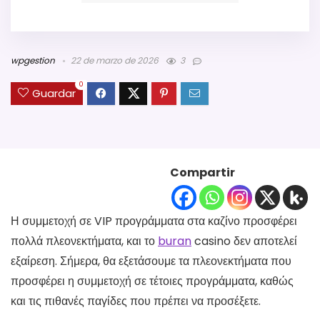
wpgestion
22 de marzo de 2026
3
0
Guardar
Compartir
Η συμμετοχή σε VIP προγράμματα στα καζίνο προσφέρει
πολλά πλεονεκτήματα, και το
buran
casino δεν αποτελεί
εξαίρεση. Σήμερα, θα εξετάσουμε τα πλεονεκτήματα που
προσφέρει η συμμετοχή σε τέτοιες προγράμματα, καθώς
και τις πιθανές παγίδες που πρέπει να προσέξετε.