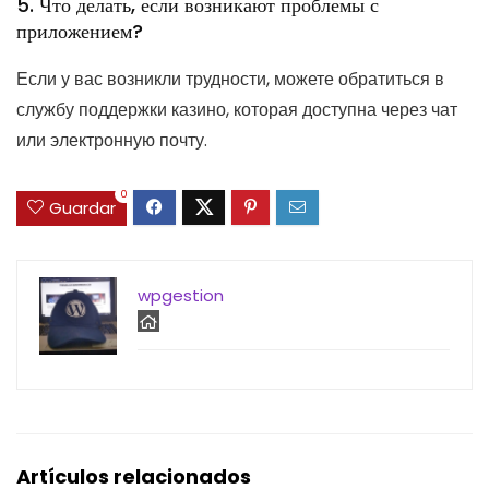
5. Что делать, если возникают проблемы с
приложением?
Если у вас возникли трудности, можете обратиться в
службу поддержки казино, которая доступна через чат
или электронную почту.
0
Guardar
wpgestion
Artículos relacionados