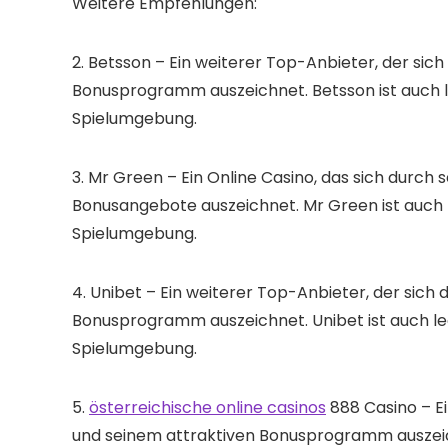
Weitere Empfehlungen:
2. Betsson – Ein weiterer Top-Anbieter, der sich
Bonusprogramm auszeichnet. Betsson ist auch le
Spielumgebung.
3. Mr Green – Ein Online Casino, das sich durch 
Bonusangebote auszeichnet. Mr Green ist auch le
Spielumgebung.
4. Unibet – Ein weiterer Top-Anbieter, der sich 
Bonusprogramm auszeichnet. Unibet ist auch lega
Spielumgebung.
5.
österreichische online casinos
888 Casino – Ei
und seinem attraktiven Bonusprogramm auszeichn