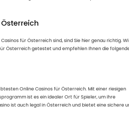
 Österreich
sinos für Österreich sind, sind Sie hier genau richtig. Wi
für Österreich getestet und empfehlen Ihnen die folgend
testen Online Casinos für Österreich. Mit einer riesigen
rogramm ist es ein idealer Ort für Spieler, um ihre
ino ist auch legal in Österreich und bietet eine sichere 