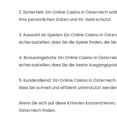
2. Sicherheit: Ein Online Casino in Österreich s
Ihre persönlichen Daten und Ihr Geld schützt.
3. Auswahl an Spielen: Ein Online Casino in Öste
sicherzustellen, dass Sie die Spiele finden, die S
4. Bonusangebote: Ein Online Casino in Österre
sicherzustellen, dass Sie die beste Ausgangspos
5. Kundendienst: Ein Online Casino in Österreich
dass Sie schnell und effizient unterstützt werden
Wenn Sie sich auf diese Kriterien konzentrieren, 
Österreich finden.