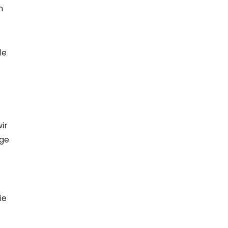
n
le
ir
ige
ie