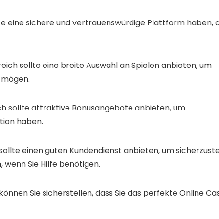
ollte eine sichere und vertrauenswürdige Plattform haben, d
rreich sollte eine breite Auswahl an Spielen anbieten, um
ie mögen.
ich sollte attraktive Bonusangebote anbieten, um
ition haben.
 sollte einen guten Kundendienst anbieten, um sicherzuste
, wenn Sie Hilfe benötigen.
können Sie sicherstellen, dass Sie das perfekte Online Cas