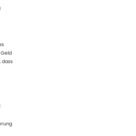
!
es
r Geld
, dass
:
ierung