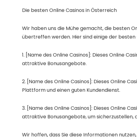
Die besten Online Casinos in Österreich
Wir haben uns die Mühe gemacht, die besten Onl
übertreffen werden. Hier sind einige der besten 
1. [Name des Online Casinos]: Dieses Online Casi
attraktive Bonusangebote.
2. [Name des Online Casinos]: Dieses Online Cas
Plattform und einen guten Kundendienst.
3. [Name des Online Casinos]: Dieses Online Casi
attraktive Bonusangebote, um sicherzustellen, 
Wir hoffen, dass Sie diese Informationen nutzen,