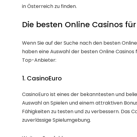
in Österreich zu finden.
Die besten Online Casinos für
Wenn Sie auf der Suche nach den besten Online Ca
haben eine Auswahl der besten Online Casinos 
Top-Anbieter:
1. CasinoEuro
CasinoEuro ist eines der bekanntesten und belieb
Auswahl an Spielen und einem attraktiven Bonusp
Fähigkeiten zu testen und zu verbessern. Das Cas
zuverlässige Spielumgebung.