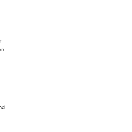
r
en
und