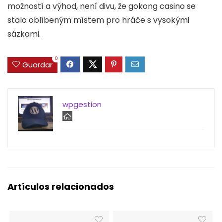
možností a výhod, není divu, že gokong casino se
stalo oblíbeným místem pro hráče s vysokými
sázkami.
0
Guardar
wpgestion
Artículos relacionados