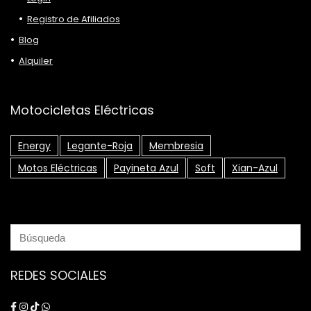
Registro de Afiliados
Blog
Alquiler
Motocicletas Eléctricas
Energy
Legante-Roja
Membresia
Motos Eléctricas
Payineta Azul
Soft
Xian-Azul
REDES SOCIALES