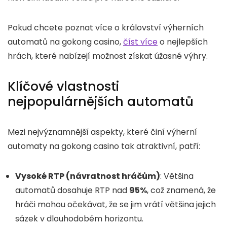
Pokud chcete poznat více o království výherních
automatů na gokong casino,
číst více
o nejlepších
hrách, které nabízejí možnost získat úžasné výhry.
Klíčové vlastnosti
nejpopulárnějších automatů
Mezi nejvýznamnější aspekty, které činí výherní
automaty na gokong casino tak atraktivní, patří:
Vysoké RTP (návratnost hráčům)
: Většina
automatů dosahuje RTP nad
95%
, což znamená, že
hráči mohou očekávat, že se jim vrátí většina jejich
sázek v dlouhodobém horizontu.