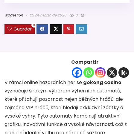
wpgestion
22 de marzo de 2026
3
0
Guardar
Compartir
V rámci online hazardních her se
gokong casino
vyznačuje širokým výběrem výherních automatů,
které přitahují pozornost nejen běžných hráčů, ale
zejména VIP hráčů, kteří hledají exkluzivní zážitky a
vysoké výhry. Tyto automaty kombinují atraktivní
grafiku, inovativní funkce a vysoké návratnosti, což z
nich činí ideální volbu pro náročné sázkaře.