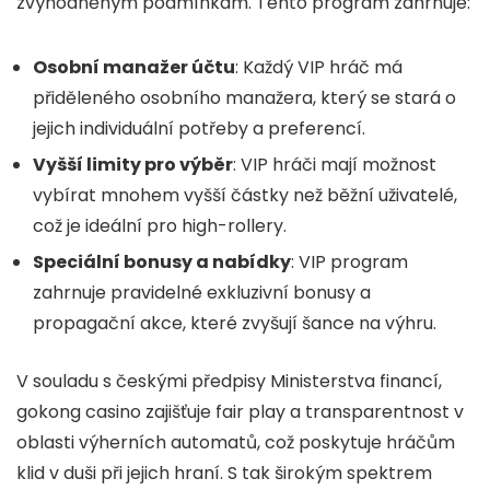
zvýhodněným podmínkám. Tento program zahrnuje:
Osobní manažer účtu
: Každý VIP hráč má
přiděleného osobního manažera, který se stará o
jejich individuální potřeby a preferencí.
Vyšší limity pro výběr
: VIP hráči mají možnost
vybírat mnohem vyšší částky než běžní uživatelé,
což je ideální pro high-rollery.
Speciální bonusy a nabídky
: VIP program
zahrnuje pravidelné exkluzivní bonusy a
propagační akce, které zvyšují šance na výhru.
V souladu s českými předpisy Ministerstva financí,
gokong casino zajišťuje fair play a transparentnost v
oblasti výherních automatů, což poskytuje hráčům
klid v duši při jejich hraní. S tak širokým spektrem