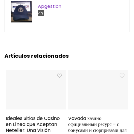
wpgestion
Artículos relacionados
Ideales Sitios de Casino
Vavada казино
en Línea que Aceptan
официальный ресурс – с
Neteller: Una Visión
бонусами и сюрпризами для