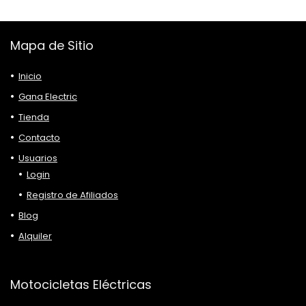
Mapa de Sitio
Inicio
Gana Electric
Tienda
Contacto
Usuarios
Login
Registro de Afiliados
Blog
Alquiler
Motocicletas Eléctricas