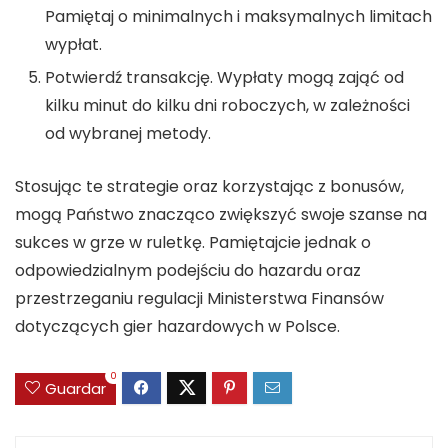
Pamiętaj o minimalnych i maksymalnych limitach
wypłat.
Potwierdź transakcję. Wypłaty mogą zająć od
kilku minut do kilku dni roboczych, w zależności
od wybranej metody.
Stosując te strategie oraz korzystając z bonusów,
mogą Państwo znacząco zwiększyć swoje szanse na
sukces w grze w ruletkę. Pamiętajcie jednak o
odpowiedzialnym podejściu do hazardu oraz
przestrzeganiu regulacji Ministerstwa Finansów
dotyczących gier hazardowych w Polsce.
0
Guardar