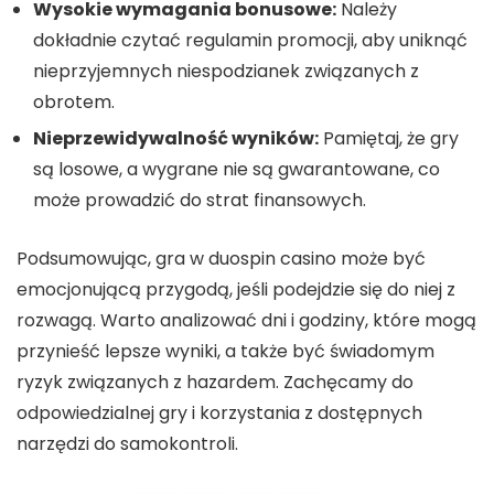
Wysokie wymagania bonusowe:
Należy
dokładnie czytać regulamin promocji, aby uniknąć
nieprzyjemnych niespodzianek związanych z
obrotem.
Nieprzewidywalność wyników:
Pamiętaj, że gry
są losowe, a wygrane nie są gwarantowane, co
może prowadzić do strat finansowych.
Podsumowując, gra w duospin casino może być
emocjonującą przygodą, jeśli podejdzie się do niej z
rozwagą. Warto analizować dni i godziny, które mogą
przynieść lepsze wyniki, a także być świadomym
ryzyk związanych z hazardem. Zachęcamy do
odpowiedzialnej gry i korzystania z dostępnych
narzędzi do samokontroli.