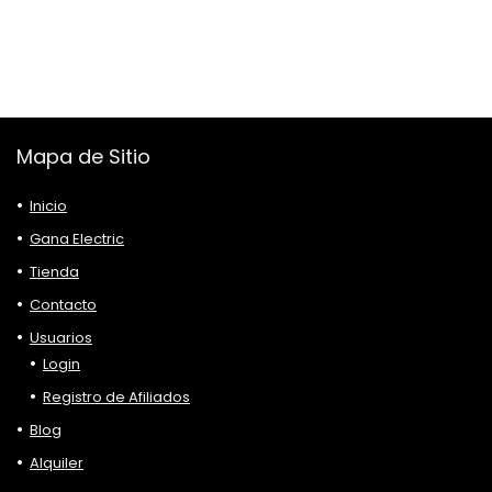
Mapa de Sitio
Inicio
Gana Electric
Tienda
Contacto
Usuarios
Login
Registro de Afiliados
Blog
Alquiler