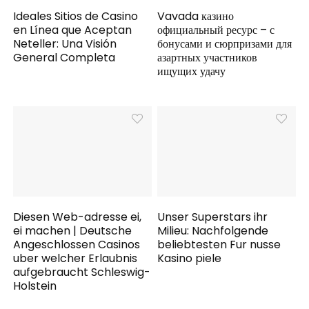
Ideales Sitios de Casino
Vavada казино
en Línea que Aceptan
официальный ресурс – с
Neteller: Una Visión
бонусами и сюрпризами для
General Completa
азартных участников
ищущих удачу
Diesen Web-adresse ei,
Unser Superstars ihr
ei machen | Deutsche
Milieu: Nachfolgende
Angeschlossen Casinos
beliebtesten Fur nusse
uber welcher Erlaubnis
Kasino piele
aufgebraucht Schleswig-
Holstein