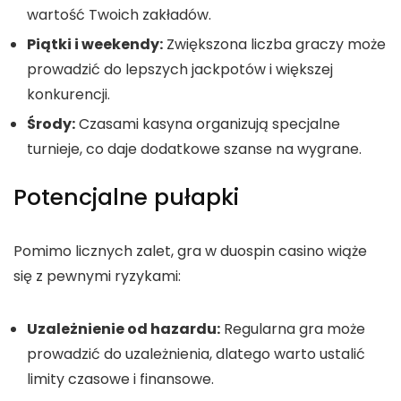
wartość Twoich zakładów.
Piątki i weekendy:
Zwiększona liczba graczy może
prowadzić do lepszych jackpotów i większej
konkurencji.
Środy:
Czasami kasyna organizują specjalne
turnieje, co daje dodatkowe szanse na wygrane.
Potencjalne pułapki
Pomimo licznych zalet, gra w duospin casino wiąże
się z pewnymi ryzykami:
Uzależnienie od hazardu:
Regularna gra może
prowadzić do uzależnienia, dlatego warto ustalić
limity czasowe i finansowe.