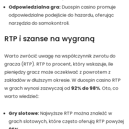
Odpowiedzialna gra:
Duospin casino promuje
odpowiedzialne podejście do hazardu, oferując
narzędzia do samokontroli.
RTP i szanse na wygraną
Warto zwrócić uwagę na współczynnik zwrotu do
gracza (RTP). RTP to procent, który wskazuje, ile
pieniędzy gracz może oczekiwać z powrotem z
zakładów w dłuższym okresie. W duospin casino RTP
w grach wynosi zazwyczaj od
92% do 98%
. Oto, co
warto wiedzieć:
Gry slotowe:
Najwyższe RTP można znaleźć w
grach slotowych, które często oferują RTP powyżej