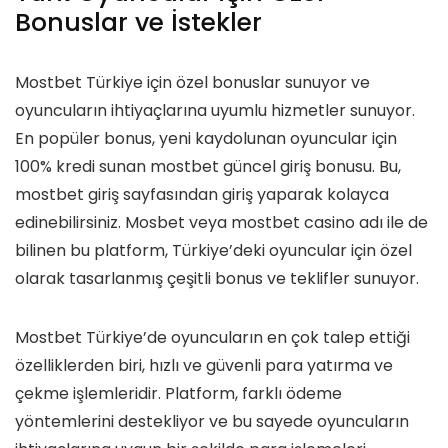
Bonuslar ve İstekler
Mostbet Türkiye için özel bonuslar sunuyor ve
oyuncuların ihtiyaçlarına uyumlu hizmetler sunuyor.
En popüler bonus, yeni kaydolunan oyuncular için
100% kredi sunan mostbet güncel giriş bonusu. Bu,
mostbet giriş sayfasından giriş yaparak kolayca
edinebilirsiniz. Mosbet veya mostbet casino adı ile de
bilinen bu platform, Türkiye’deki oyuncular için özel
olarak tasarlanmış çeşitli bonus ve teklifler sunuyor.
Mostbet Türkiye’de oyuncuların en çok talep ettiği
özelliklerden biri, hızlı ve güvenli para yatırma ve
çekme işlemleridir. Platform, farklı ödeme
yöntemlerini destekliyor ve bu sayede oyuncuların