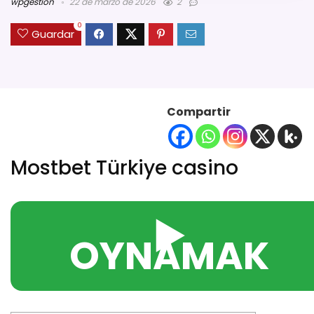
wpgestion
22 de marzo de 2026
2
0
Guardar
Compartir
Mostbet Türkiye casino
▶️
OYNAMAK