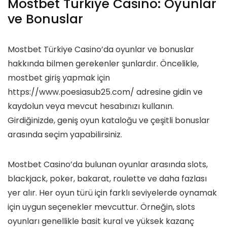
Mostbet Türkiye Casino: Oyunlar
ve Bonuslar
Mostbet Türkiye Casino’da oyunlar ve bonuslar
hakkında bilmen gerekenler şunlardır. Öncelikle,
mostbet giriş yapmak için
https://www.poesiasub25.com/ adresine gidin ve
kaydolun veya mevcut hesabınızı kullanın.
Girdiğinizde, geniş oyun kataloğu ve çeşitli bonuslar
arasında seçim yapabilirsiniz.
Mostbet Casino’da bulunan oyunlar arasında slots,
blackjack, poker, bakarat, roulette ve daha fazlası
yer alır. Her oyun türü için farklı seviyelerde oynamak
için uygun seçenekler mevcuttur. Örneğin, slots
oyunları genellikle basit kural ve yüksek kazanç