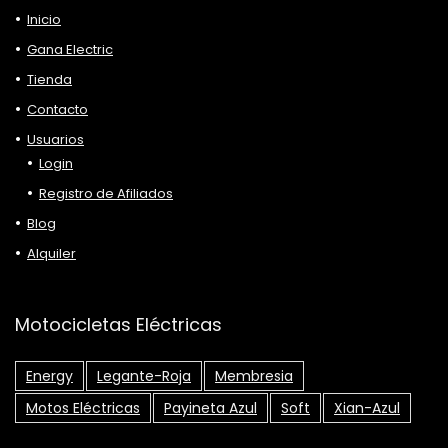
Inicio
Gana Electric
Tienda
Contacto
Usuarios
Login
Registro de Afiliados
Blog
Alquiler
Motocicletas Eléctricas
Energy
Legante-Roja
Membresia
Motos Eléctricas
Payineta Azul
Soft
Xian-Azul