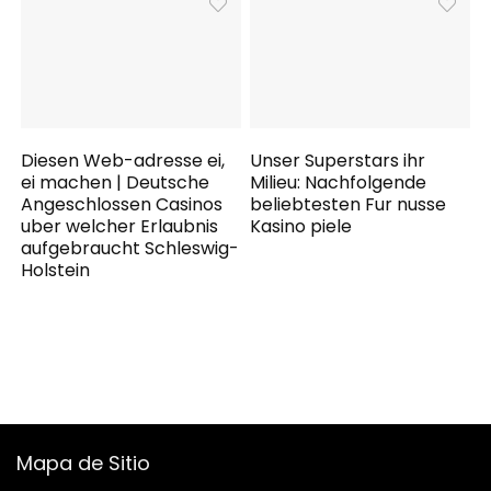
Diesen Web-adresse ei,
Unser Superstars ihr
ei machen | Deutsche
Milieu: Nachfolgende
Angeschlossen Casinos
beliebtesten Fur nusse
uber welcher Erlaubnis
Kasino piele
aufgebraucht Schleswig-
Holstein
Mapa de Sitio