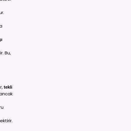
ur.
ta
şı
r. Bu,
r,
tekli
 ancak
ru
ktirir.