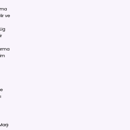
anma
ir ve
Lig
r
tırma
rim
ve
ı
arjı