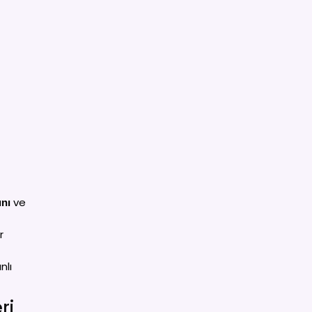
ve
ını
r
nlı
ri