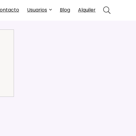
ontacto
Usuarios
Blog
Alquiler