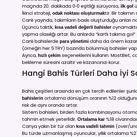
maçında 20. dakikada 0‑0 eşitliği sürüyorsa,
ü
ilk gol
İkinci strateji,
tır. Bir takımı
odak noktası oluşturmak
Canlı yayında, takımların baskı oluşturduğu anları no
Üçüncü taktik,
oynamaktır.
kısa vadeli değerli bahisler
yapma olasılığı artar. Bu anlarda “kartlı takıma gol” gi
Canlı bahislerde
daha da önem kazanır
para yönetimi
(örneğin her 5 TRY) bazında bölünmüş bahisler yapın
Ayrıca,
seçeneklerini kullanın. MostBet, ca
hızlı çekim
bekleme süresini azaltır ve kazancınızı korur.
Hangi Bahis Türleri Daha İyi 
Bahis çeşitleri arasında en çok tercih edilenler şunlar
ortalama dönüşüm oranının %12 olduğunu g
bahislerin
risk de aynı oranda artar.
Sistem bahisleri, birden fazla kombinasyonu otomat
tahmin etmek yeterlidir.
%18 civarındad
Ortalama kar
Canya yakın bir tür olan
(over/und
kısa vadeli tahmin
Bu türde uzmanlaşmış oyuncular, yıllık ortalama %27