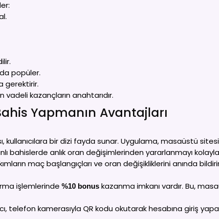
er:
al.
lir.
lda popüler.
gerektirir.
n vadeli kazançların anahtarıdır.
ahis Yapmanın Avantajları
 kullanıcılara bir dizi fayda sunar. Uygulama, masaüstü sites
nlı bahislerde anlık oran değişimlerinden yararlanmayı kolaylaşt
akımların maç başlangıçları ve oran değişikliklerini anında bildiri
ırma işlemlerinde
kazanma imkanı vardır. Bu, mas
%10 bonus
nıcı, telefon kamerasıyla QR kodu okutarak hesabına giriş yapa