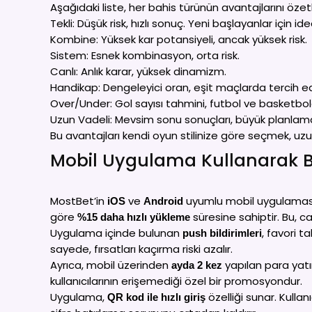
Aşağıdaki liste, her bahis türünün avantajlarını özetl
Tekli
: Düşük risk, hızlı sonuç. Yeni başlayanlar için ide
Kombine
: Yüksek kar potansiyeli, ancak yüksek risk.
Sistem
: Esnek kombinasyon, orta risk.
Canlı
: Anlık karar, yüksek dinamizm.
Handikap
: Dengeleyici oran, eşit maçlarda tercih edi
Over/Under
: Gol sayısı tahmini, futbol ve basketbo
Uzun Vadeli
: Mevsim sonu sonuçları, büyük planlama 
Bu avantajları kendi oyun stilinize göre seçmek, uzu
Mobil Uygulama Kullanarak B
MostBet’in
ve
uyumlu mobil uygulaması,
iOS
Android
göre
süresine sahiptir. Bu, ca
%15 daha hızlı yükleme
Uygulama içinde bulunan
, favori t
push bildirimleri
sayede, fırsatları kaçırma riski azalır.
Ayrıca, mobil üzerinden
yapılan para yat
ayda 2 kez
kullanıcılarının erişemediği özel bir promosyondur.
Uygulama,
özelliği sunar. Kulla
QR kod ile hızlı giriş