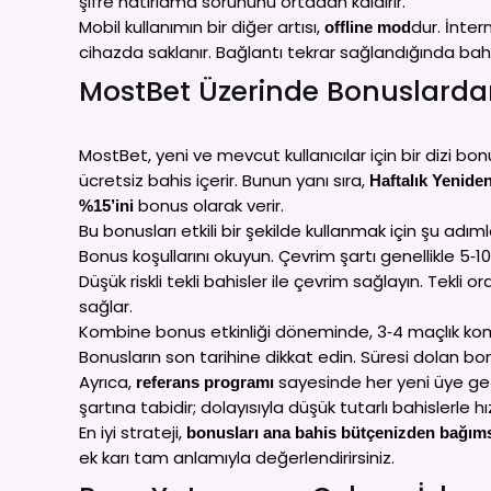
şifre hatırlama sorununu ortadan kaldırır.
Mobil kullanımın bir diğer artısı,
dur. İnter
offline mod
cihazda saklanır. Bağlantı tekrar sağlandığında bahis
MostBet Üzerinde Bonuslardan
MostBet, yeni ve mevcut kullanıcılar için bir dizi bo
ücretsiz bahis içerir. Bunun yanı sıra,
Haftalık Yenide
bonus olarak verir.
%15’ini
Bu bonusları etkili bir şekilde kullanmak için şu adımla
Bonus koşullarını okuyun.
Çevrim şartı genellikle 5‑10
Düşük riskli tekli bahisler
ile çevrim sağlayın. Tekli or
sağlar.
Kombine bonus etkinliği
döneminde, 3‑4 maçlık kom
Bonusların son tarihine
dikkat edin. Süresi dolan bon
Ayrıca,
sayesinde her yeni üye get
referans programı
şartına tabidir; dolayısıyla düşük tutarlı bahislerle hız
En iyi strateji,
bonusları ana bahis bütçenizden bağım
ek karı tam anlamıyla değerlendirirsiniz.