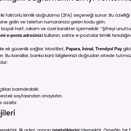
ki faktörlü kimlik doğrulama (2FA) seçeneği sunar. Bu özelliği 
sine gidin ve telefon numaranıza gelen kodu girin.
r, büyük harf, rakam ve özel karakter içermelidir. “Şifreyi unut
kullanın; sahte e‑postalar kimlik hırsızlığı
mi e‑posta adresinizi
de ek güvenlik sağlar. MostBet,
,
,
gibi
Papara
İninal
Trendyol Pay
r. Bu kanallar, banka kartı bilgilerinizi doğrudan sitede tutmaz
lur:
kları barındırabilir.
estek sayfasından onaylatın.
 azaltır.
ileri
gerektirir. İlk adım, maçın
izlemektir. Örneğin, bir 
istatistiklerini