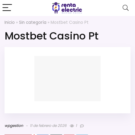
Inicio
»
Sin categoría
»
Mostbet Casino Pt
Mostbet Casino Pt
wpgestion
11 de febrero de 2026
1