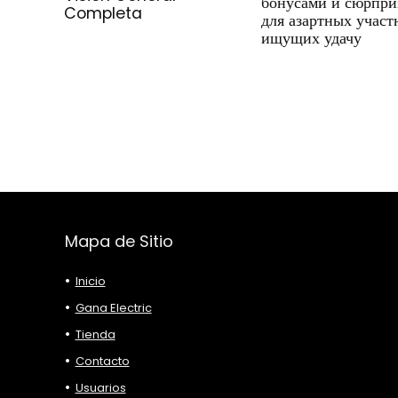
бонусами и сюрпри
Completa
для азартных участ
ищущих удачу
Mapa de Sitio
Inicio
Gana Electric
Tienda
Contacto
Usuarios