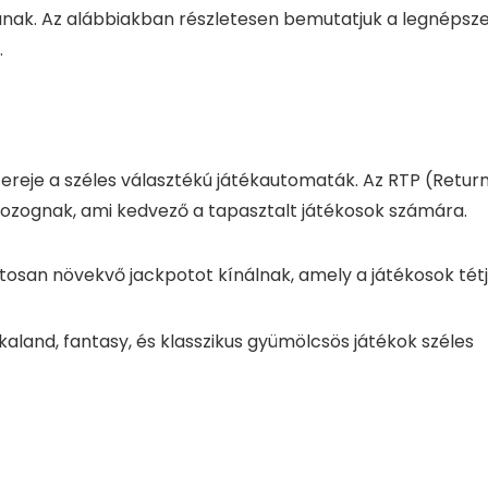
sszanak. Az alábbiakban részletesen bemutatjuk a legnéps
.
eje a széles választékú játékautomaták. Az RTP (Return
ozognak, ami kedvező a tapasztalt játékosok számára.
tosan növekvő jackpotot kínálnak, amely a játékosok tétj
aland, fantasy, és klasszikus gyümölcsös játékok széles