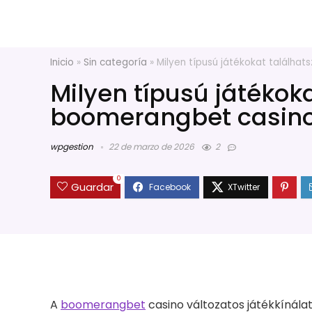
Inicio
»
Sin categoría
»
Milyen típusú játékokat találha
Milyen típusú játékoka
boomerangbet casin
wpgestion
22 de marzo de 2026
2
0
Guardar
A
boomerangbet
casino változatos játékkínálat