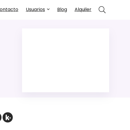
ontacto
Usuarios
Blog
Alquiler