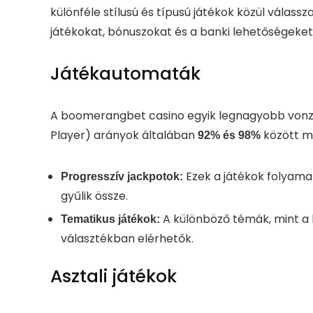
különféle stílusú és típusú játékok közül vála
játékokat, bónuszokat és a banki lehetőségeket
Játékautomaták
A boomerangbet casino egyik legnagyobb vonzer
Player) arányok általában
között m
92% és 98%
Ezek a játékok folyama
Progresszív jackpotok:
gyűlik össze.
A különböző témák, mint a k
Tematikus játékok:
választékban elérhetők.
Asztali játékok