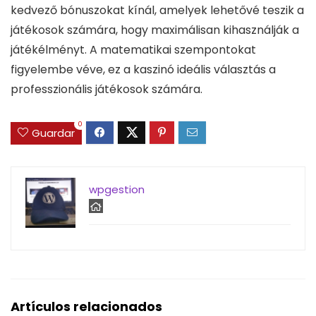
kedvező bónuszokat kínál, amelyek lehetővé teszik a
játékosok számára, hogy maximálisan kihasználják a
játékélményt. A matematikai szempontokat
figyelembe véve, ez a kaszinó ideális választás a
professzionális játékosok számára.
0
Guardar
wpgestion
Artículos relacionados