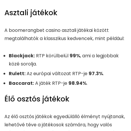
Asztali játékok
A boomerangbet casino asztali játékai között
megtalálhatók a klasszikus kedvencek, mint például:
Blackjack:
RTP körülbelül
99%
, ami a legjobbak
közé sorolja.
Rulett:
Az európai változat RTP-je
97.3%
.
Baccarat:
A játék RTP-je
98.94%
.
Élő osztós játékok
Az élő osztós játékok egyedülálló élményt nyújtanak,
lehetővé téve a játékosok számára, hogy valós