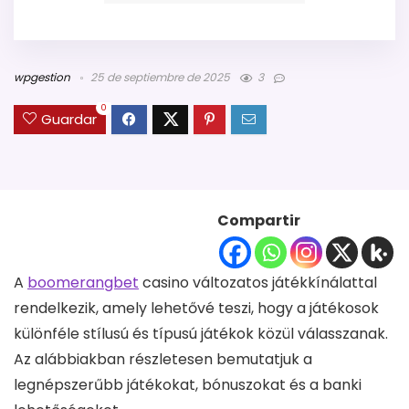
wpgestion
25 de septiembre de 2025
3
0
Guardar
Compartir
A
boomerangbet
casino változatos játékkínálattal
rendelkezik, amely lehetővé teszi, hogy a játékosok
különféle stílusú és típusú játékok közül válasszanak.
Az alábbiakban részletesen bemutatjuk a
legnépszerűbb játékokat, bónuszokat és a banki