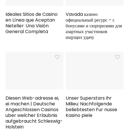
Ideales Sitios de Casino
Vavada казино
en Línea que Aceptan
официальный ресурс – с
Neteller: Una Visión
бонусами и сюрпризами для
General Completa
азартных участников
ищущих удачу
Diesen Web-adresse ei,
Unser Superstars ihr
ei machen | Deutsche
Milieu: Nachfolgende
Angeschlossen Casinos
beliebtesten Fur nusse
uber welcher Erlaubnis
Kasino piele
aufgebraucht Schleswig-
Holstein