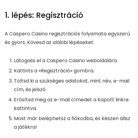
1. lépés: Regisztráció
A Caspero Casino regisztrációs folyamata egyszerű
és gyors. Kövesd az alábbi lépéseket:
Látogass el a Caspero Casino weboldalára.
Kattints a «Regisztráció» gombra.
Töltsd ki a szükséges adatokat, mint név, e-mail
cím, és jelszó.
Erősítsd meg az e-mail címedet a kapott linkre
kattintva.
Most már beléphetsz a fiókodba, és készen állsz
a játékra!