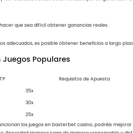
hacer que sea difícil obtener ganancias reales.
egos adecuados, es posible obtener beneficios a largo plaz
 Juegos Populares
TP
Requisitos de Apuesta
35x
30x
25x
ncionan los juegos en baxterbet casino, podréis mejorar
ito. Recordad siempre jugar de manera responsable y disf