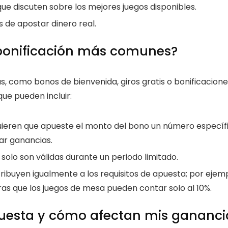
ue discuten sobre los mejores juegos disponibles.
 de apostar dinero real.
 bonificación más comunes?
s, como bonos de bienvenida, giros gratis o bonificacion
que pueden incluir:
uieren que apueste el monto del bono un número específ
ar ganancias.
solo son válidas durante un periodo limitado.
tribuyen igualmente a los requisitos de apuesta; por ejemp
as que los juegos de mesa pueden contar solo al 10%.
apuesta y cómo afectan mis gananci