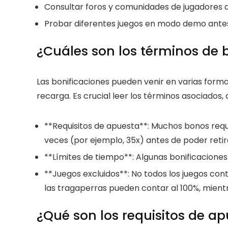
Consultar foros y comunidades de jugadores q
Probar diferentes juegos en modo demo antes
¿Cuáles son los términos de
Las bonificaciones pueden venir en varias forma
recarga. Es crucial leer los términos asociados, 
**Requisitos de apuesta**: Muchos bonos req
veces (por ejemplo, 35x) antes de poder retir
**Límites de tiempo**: Algunas bonificaciones 
**Juegos excluidos**: No todos los juegos con
las tragaperras pueden contar al 100%, mientr
¿Qué son los requisitos de 