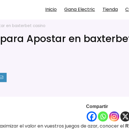
Inicio
Gana Electric
Tienda
C
ar en baxterbet casino
 para Apostar en baxterbe
Compartir
ximizar el valor en vuestros juegos de azar, conocer el
R