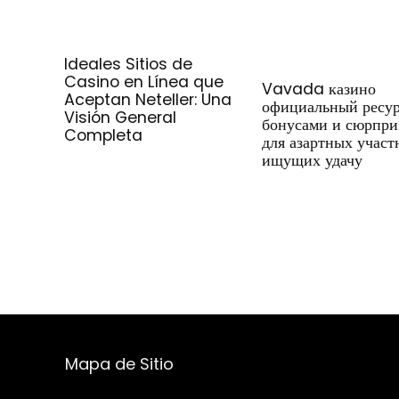
Ideales Sitios de
Casino en Línea que
Vavada казино
Aceptan Neteller: Una
официальный ресур
Visión General
бонусами и сюрпри
Completa
для азартных участ
ищущих удачу
Mapa de Sitio