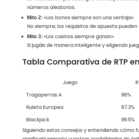
números aleatorios.
«Los bonos siempre son una ventaja».
Mito 2:
No siempre; los requisitos de apuesta pueden 
«Los casinos siempre ganan».
Mito 3:
Si jugáis de manera inteligente y eligiendo ju
Tabla Comparativa de RTP en
Juego
R
Tragaperras A
96%
Ruleta Europea
97.3%
Blackjack
99.5%
Siguiendo estos consejos y entendiendo cómo fu
significativamente vuestras posibilidades de éx