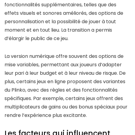
fonctionnalités supplémentaires, telles que des
effets visuels et sonores améliorés, des options de
personnalisation et la possibilité de jouer à tout
moment et en tout lieu. La transition a permis
d’élargir le public de ce jeu.
La version numérique offre souvent des options de
mise variables, permettant aux joueurs d’adapter
leur pari à leur budget et à leur niveau de risque. De
plus, certains jeux en ligne proposent des variantes
du Plinko, avec des règles et des fonctionnalités
spécifiques. Par exemple, certains jeux offrent des
multiplicateurs de gains ou des bonus spéciaux pour
rendre l’expérience plus excitante.
Les facteurs qui influencent