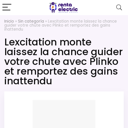
Inicio
»
Sin categoría
»
Lexcitation monte laissez la chance
guider votre chute avec Plinko et remportez des gains
inattendu
Lexcitation monte
laissez la chance guider
votre chute avec Plinko
et remportez des gains
inattendu