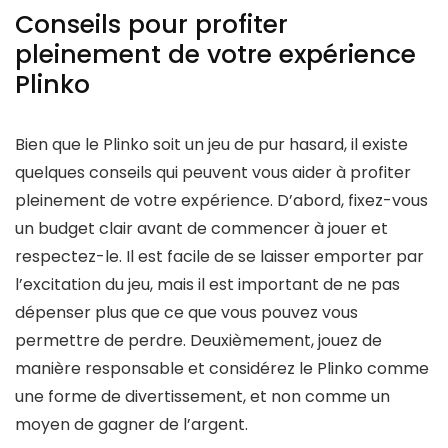
Conseils pour profiter
pleinement de votre expérience
Plinko
Bien que le Plinko soit un jeu de pur hasard, il existe
quelques conseils qui peuvent vous aider à profiter
pleinement de votre expérience. D’abord, fixez-vous
un budget clair avant de commencer à jouer et
respectez-le. Il est facile de se laisser emporter par
l’excitation du jeu, mais il est important de ne pas
dépenser plus que ce que vous pouvez vous
permettre de perdre. Deuxièmement, jouez de
manière responsable et considérez le Plinko comme
une forme de divertissement, et non comme un
moyen de gagner de l’argent.