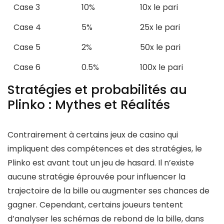
Case 3
10%
10x le pari
Case 4
5%
25x le pari
Case 5
2%
50x le pari
Case 6
0.5%
100x le pari
Stratégies et probabilités au
Plinko : Mythes et Réalités
Contrairement à certains jeux de casino qui
impliquent des compétences et des stratégies, le
Plinko est avant tout un jeu de hasard. Il n’existe
aucune stratégie éprouvée pour influencer la
trajectoire de la bille ou augmenter ses chances de
gagner. Cependant, certains joueurs tentent
d’analyser les schémas de rebond de la bille, dans