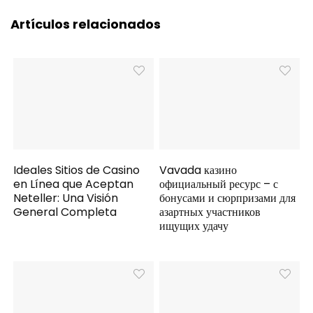
Artículos relacionados
Ideales Sitios de Casino
Vavada казино
en Línea que Aceptan
официальный ресурс – с
Neteller: Una Visión
бонусами и сюрпризами для
General Completa
азартных участников
ищущих удачу