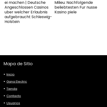
ei machen | Deutsche
Milieu: Nachfolgende
Angeschlossen Casinos
beliebtesten Fur nusse
uber welcher Erlaubnis
Kasino piele
aufgebraucht Schleswig-
Holstein
Mapa de Sitio
Inicio
Gana Electric
Tienda
Contacto
Usuarios