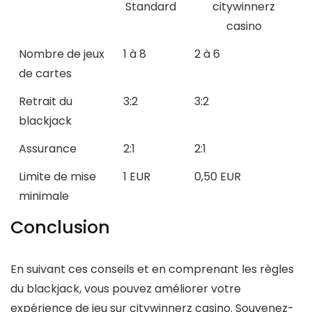
Standard
citywinnerz
casino
Nombre de jeux
1 à 8
2 à 6
de cartes
Retrait du
3:2
3:2
blackjack
Assurance
2:1
2:1
Limite de mise
1 EUR
0,50 EUR
minimale
Conclusion
En suivant ces conseils et en comprenant les règles
du blackjack, vous pouvez améliorer votre
expérience de jeu sur citywinnerz casino. Souvenez-