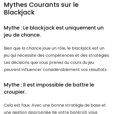
Mythes Courants sur le
Blackjack
Mythe : Le blackjack est uniquement un
jeu de chance.
Bien que la chance joue un rôle, le blackjack est un
jeu qui nécessite des compétences et des stratégies.
Les décisions que vous prenez au cours du jeu
peuvent influencer considérablement vos résultats.
Mythe : Il est impossible de battre le
croupier.
Cela est faux. Avec une bonne stratégie de base et
une gestion appropriée de votre bankroll, vous