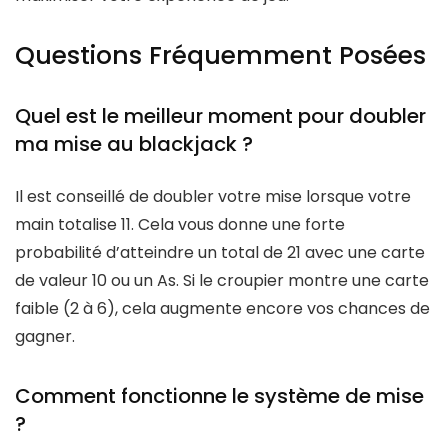
Questions Fréquemment Posées
Quel est le meilleur moment pour doubler
ma mise au blackjack ?
Il est conseillé de doubler votre mise lorsque votre
main totalise 11. Cela vous donne une forte
probabilité d’atteindre un total de 21 avec une carte
de valeur 10 ou un As. Si le croupier montre une carte
faible (2 à 6), cela augmente encore vos chances de
gagner.
Comment fonctionne le système de mise
?