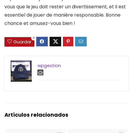
vous que le jeu doit rester un divertissement, et il est
essentiel de jouer de manière responsable. Bonne
chance et amusez-vous bien !
0
Guardar
wpgestion
Artículos relacionados