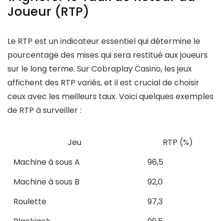
Joueur (RTP)
Le RTP est un indicateur essentiel qui détermine le
pourcentage des mises qui sera restitué aux joueurs
sur le long terme. Sur Cobraplay Casino, les jeux
affichent des RTP variés, et il est crucial de choisir
ceux avec les meilleurs taux. Voici quelques exemples
de RTP à surveiller :
Jeu
RTP (%)
Machine à sous A
96,5
Machine à sous B
92,0
Roulette
97,3