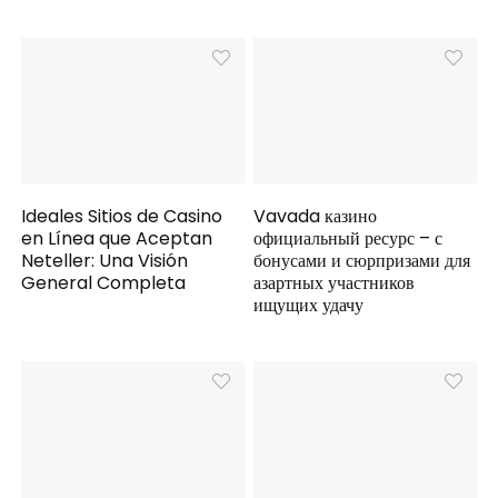
Ideales Sitios de Casino
Vavada казино
en Línea que Aceptan
официальный ресурс – с
Neteller: Una Visión
бонусами и сюрпризами для
General Completa
азартных участников
ищущих удачу