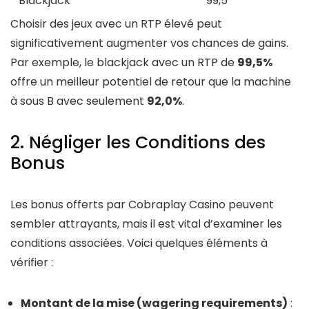
Blackjack
99,5
Choisir des jeux avec un RTP élevé peut
significativement augmenter vos chances de gains.
Par exemple, le blackjack avec un RTP de
99,5%
offre un meilleur potentiel de retour que la machine
à sous B avec seulement
92,0%
.
2. Négliger les Conditions des
Bonus
Les bonus offerts par Cobraplay Casino peuvent
sembler attrayants, mais il est vital d’examiner les
conditions associées. Voici quelques éléments à
vérifier :
Montant de la mise (wagering requirements)
: