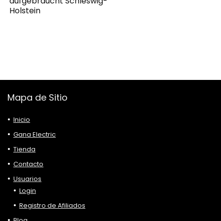
aufgebraucht Schleswig-
Holstein
Mapa de Sitio
Inicio
Gana Electric
Tienda
Contacto
Usuarios
Login
Registro de Afiliados
Blog