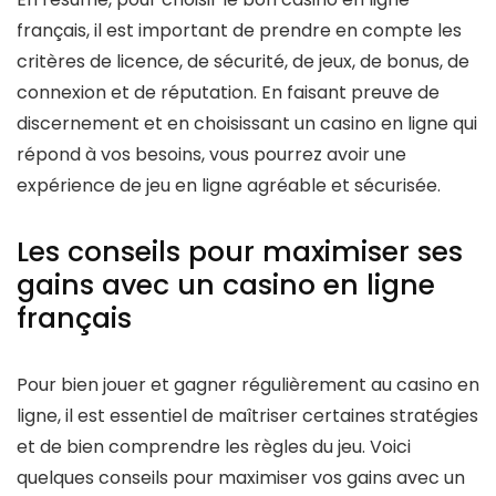
français, il est important de prendre en compte les
critères de licence, de sécurité, de jeux, de bonus, de
connexion et de réputation. En faisant preuve de
discernement et en choisissant un casino en ligne qui
répond à vos besoins, vous pourrez avoir une
expérience de jeu en ligne agréable et sécurisée.
Les conseils pour maximiser ses
gains avec un casino en ligne
français
Pour bien jouer et gagner régulièrement au casino en
ligne, il est essentiel de maîtriser certaines stratégies
et de bien comprendre les règles du jeu. Voici
quelques conseils pour maximiser vos gains avec un