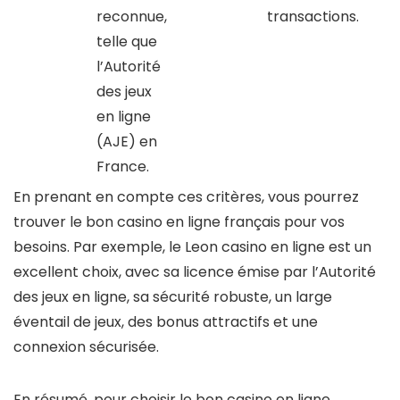
reconnue,
transactions.
telle que
l’Autorité
des jeux
en ligne
(AJE) en
France.
En prenant en compte ces critères, vous pourrez
trouver le bon casino en ligne français pour vos
besoins. Par exemple, le Leon casino en ligne est un
excellent choix, avec sa licence émise par l’Autorité
des jeux en ligne, sa sécurité robuste, un large
éventail de jeux, des bonus attractifs et une
connexion sécurisée.
En résumé, pour choisir le bon casino en ligne