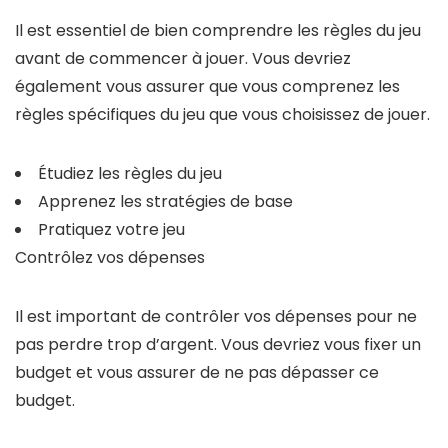
Il est essentiel de bien comprendre les règles du jeu
avant de commencer à jouer. Vous devriez
également vous assurer que vous comprenez les
règles spécifiques du jeu que vous choisissez de jouer.
Étudiez les règles du jeu
Apprenez les stratégies de base
Pratiquez votre jeu
Contrôlez vos dépenses
Il est important de contrôler vos dépenses pour ne
pas perdre trop d’argent. Vous devriez vous fixer un
budget et vous assurer de ne pas dépasser ce
budget.