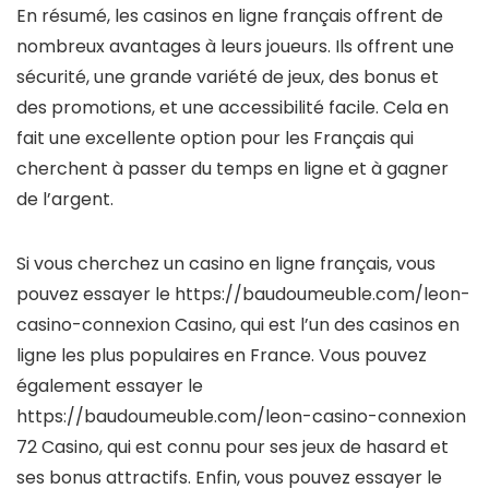
En résumé, les casinos en ligne français offrent de
nombreux avantages à leurs joueurs. Ils offrent une
sécurité, une grande variété de jeux, des bonus et
des promotions, et une accessibilité facile. Cela en
fait une excellente option pour les Français qui
cherchent à passer du temps en ligne et à gagner
de l’argent.
Si vous cherchez un casino en ligne français, vous
pouvez essayer le https://baudoumeuble.com/leon-
casino-connexion Casino, qui est l’un des casinos en
ligne les plus populaires en France. Vous pouvez
également essayer le
https://baudoumeuble.com/leon-casino-connexion
72 Casino, qui est connu pour ses jeux de hasard et
ses bonus attractifs. Enfin, vous pouvez essayer le