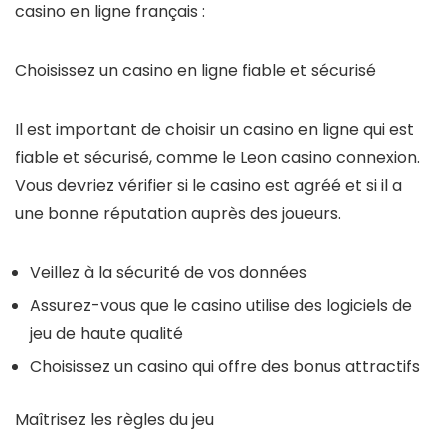
casino en ligne français :
Choisissez un casino en ligne fiable et sécurisé
Il est important de choisir un casino en ligne qui est
fiable et sécurisé, comme le Leon casino connexion.
Vous devriez vérifier si le casino est agréé et si il a
une bonne réputation auprès des joueurs.
Veillez à la sécurité de vos données
Assurez-vous que le casino utilise des logiciels de
jeu de haute qualité
Choisissez un casino qui offre des bonus attractifs
Maîtrisez les règles du jeu