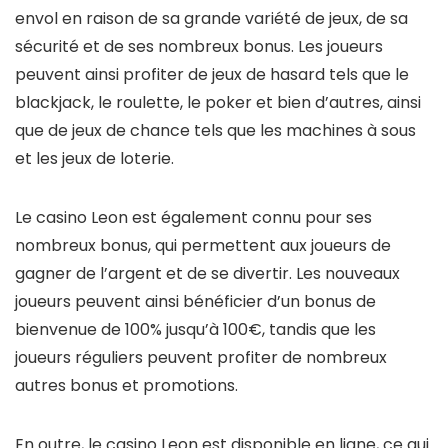
envol en raison de sa grande variété de jeux, de sa
sécurité et de ses nombreux bonus. Les joueurs
peuvent ainsi profiter de jeux de hasard tels que le
blackjack, le roulette, le poker et bien d’autres, ainsi
que de jeux de chance tels que les machines à sous
et les jeux de loterie.
Le casino Leon est également connu pour ses
nombreux bonus, qui permettent aux joueurs de
gagner de l’argent et de se divertir. Les nouveaux
joueurs peuvent ainsi bénéficier d’un bonus de
bienvenue de 100% jusqu’à 100€, tandis que les
joueurs réguliers peuvent profiter de nombreux
autres bonus et promotions.
En outre, le casino Leon est disponible en ligne, ce qui