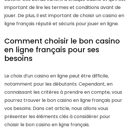
important de lire les termes et conditions avant de
jouer. De plus, il est important de choisir un casino en
ligne français réputé et sécuris pour jouer en ligne.
Comment choisir le bon casino
en ligne français pour ses
besoins
Le choix d’un casino en ligne peut être difficile,
notamment pour les débutants. Cependant, en
connaissant les critères à prendre en compte, vous
pourrez trouver le bon casino en ligne français pour
vos besoins. Dans cet article, nous allons vous
présenter les éléments clés à considérer pour
choisir le bon casino en ligne français.