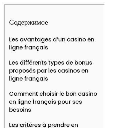
Содержимое
Les avantages d’un casino en
ligne français
Les différents types de bonus
proposés par les casinos en
ligne français
Comment choisir le bon casino
en ligne français pour ses
besoins
Les critères à prendre en