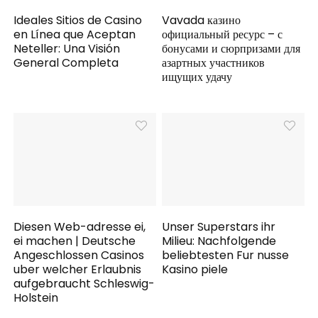
Ideales Sitios de Casino
Vavada казино
en Línea que Aceptan
официальный ресурс – с
Neteller: Una Visión
бонусами и сюрпризами для
General Completa
азартных участников
ищущих удачу
Diesen Web-adresse ei,
Unser Superstars ihr
ei machen | Deutsche
Milieu: Nachfolgende
Angeschlossen Casinos
beliebtesten Fur nusse
uber welcher Erlaubnis
Kasino piele
aufgebraucht Schleswig-
Holstein