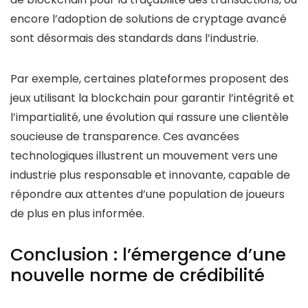
encore l’adoption de solutions de cryptage avancé
sont désormais des standards dans l’industrie.
Par exemple, certaines plateformes proposent des
jeux utilisant la blockchain pour garantir l’intégrité et
l’impartialité, une évolution qui rassure une clientèle
soucieuse de transparence. Ces avancées
technologiques illustrent un mouvement vers une
industrie plus responsable et innovante, capable de
répondre aux attentes d’une population de joueurs
de plus en plus informée.
Conclusion : l’émergence d’une
nouvelle norme de crédibilité