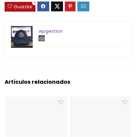
0
Guardar
wpgestion
Artículos relacionados