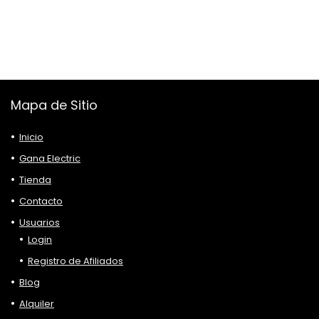
Mapa de Sitio
Inicio
Gana Electric
Tienda
Contacto
Usuarios
Login
Registro de Afiliados
Blog
Alquiler