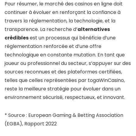
Pour résumer, le marché des casinos en ligne doit
continuer à évoluer en renforçant la confiance à
travers la réglementation, la technologie, et la
transparence. La recherche d’
alternatives
crédibles
est un processus qui bénéficie d’une
réglementation renforcée et d’une offre
technologique en constante mutation. En tant que
joueur ou professionnel du secteur, s’appuyer sur des
sources reconnues et des plateformes certifiées,
telles que celles représentées par togaWinCasino,
reste la meilleure stratégie pour évoluer dans un
environnement sécurisé, respectueux, et innovant.
* Source : European Gaming & Betting Association
(EGBA), Rapport 2022