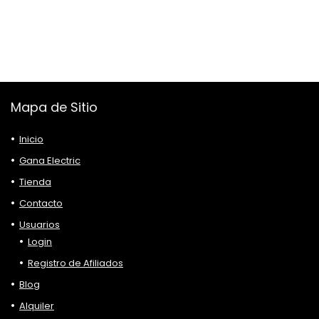
Mapa de Sitio
Inicio
Gana Electric
Tienda
Contacto
Usuarios
Login
Registro de Afiliados
Blog
Alquiler