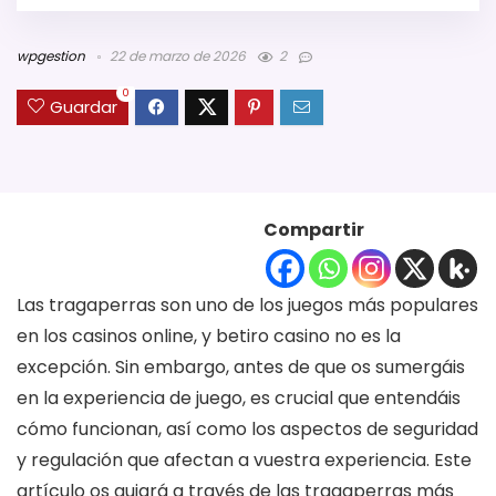
wpgestion
22 de marzo de 2026
2
0
Guardar
Compartir
Las tragaperras son uno de los juegos más populares
en los casinos online, y betiro casino no es la
excepción. Sin embargo, antes de que os sumergáis
en la experiencia de juego, es crucial que entendáis
cómo funcionan, así como los aspectos de seguridad
y regulación que afectan a vuestra experiencia. Este
artículo os guiará a través de las tragaperras más