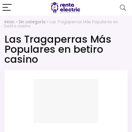
Inicio
»
Sin categoría
»
Las Tragaperras Más Populares en
betiro casino
Las Tragaperras Más
Populares en betiro
casino