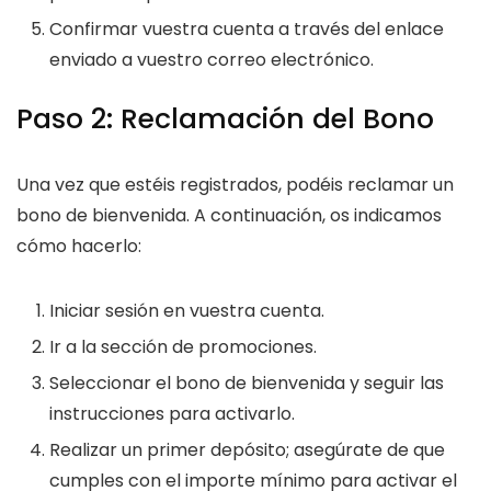
Confirmar vuestra cuenta a través del enlace
enviado a vuestro correo electrónico.
Paso 2: Reclamación del Bono
Una vez que estéis registrados, podéis reclamar un
bono de bienvenida. A continuación, os indicamos
cómo hacerlo:
Iniciar sesión en vuestra cuenta.
Ir a la sección de promociones.
Seleccionar el bono de bienvenida y seguir las
instrucciones para activarlo.
Realizar un primer depósito; asegúrate de que
cumples con el importe mínimo para activar el