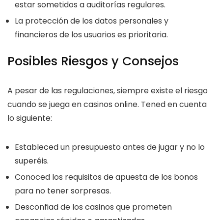
estar sometidos a auditorías regulares.
La protección de los datos personales y
financieros de los usuarios es prioritaria.
Posibles Riesgos y Consejos
A pesar de las regulaciones, siempre existe el riesgo
cuando se juega en casinos online. Tened en cuenta
lo siguiente:
Estableced un presupuesto antes de jugar y no lo
superéis.
Conoced los requisitos de apuesta de los bonos
para no tener sorpresas.
Desconfiad de los casinos que prometen