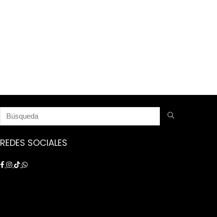
REDES SOCIALES