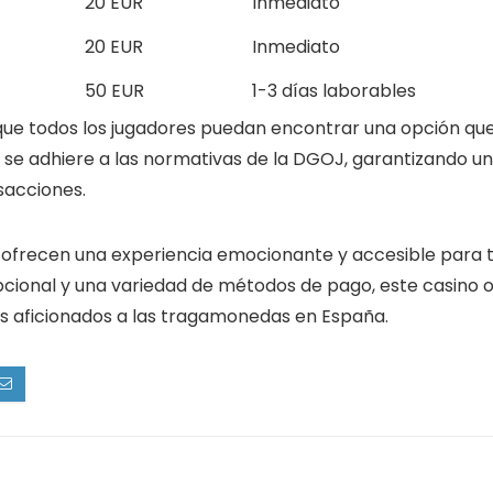
20 EUR
Inmediato
20 EUR
Inmediato
50 EUR
1-3 días laborables
 que todos los jugadores puedan encontrar una opción qu
 se adhiere a las normativas de la DGOJ, garantizando un
sacciones.
ofrecen una experiencia emocionante y accesible para 
cepcional y una variedad de métodos de pago, este casino o
os aficionados a las tragamonedas en España.