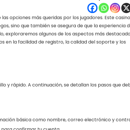
 las opciones más queridas por los jugadores. Este casin
egos, sino que también se asegura de que la experiencia d
culo, exploraremos algunos de los aspectos más destacad
n la facilidad de registro, la calidad del soporte y los
lo y rápido. A continuación, se detallan los pasos que de
mación básica como nombre, correo electrónico y contr
 para confirmar tu cuenta.