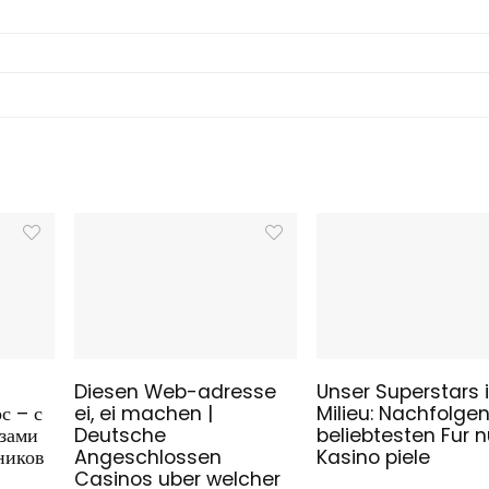
Diesen Web-adresse
Unser Superstars i
с – с
ei, ei machen |
Milieu: Nachfolge
зами
Deutsche
beliebtesten Fur 
ников
Angeschlossen
Kasino piele
Casinos uber welcher