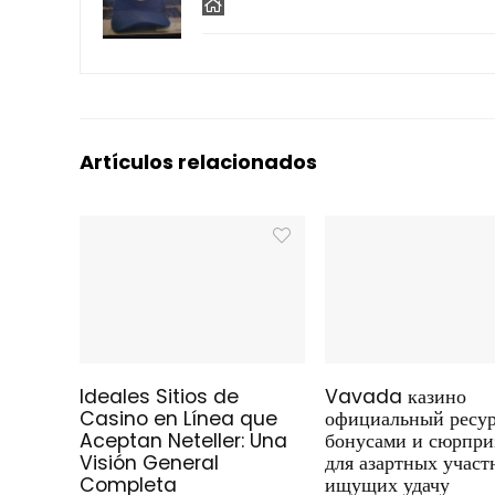
Artículos relacionados
Ideales Sitios de
Vavada казино
Casino en Línea que
официальный ресур
Aceptan Neteller: Una
бонусами и сюрпри
Visión General
для азартных участ
Completa
ищущих удачу