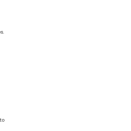
s.
to