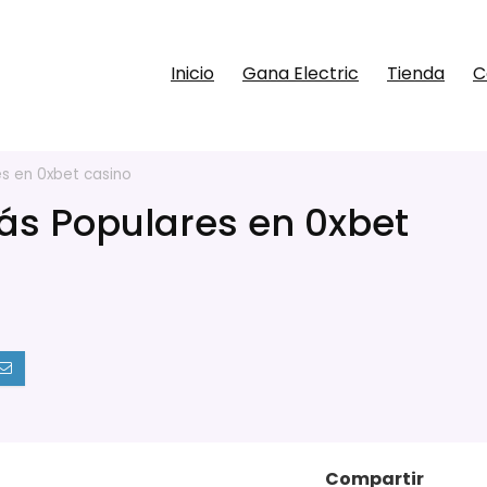
Inicio
Gana Electric
Tienda
C
s en 0xbet casino
s Populares en 0xbet
Compartir