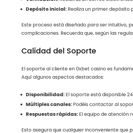
Depósito inicial:
Realiza un primer depósito 
Este proceso está diseñado para ser intuitivo, p
complicaciones. Recuerda que, según las regula
Calidad del Soporte
El soporte al cliente en 0xbet casino es fundame
Aquí algunos aspectos destacados:
Disponibilidad:
El soporte está disponible 24/
Múltiples canales:
Podéis contactar al soport
Respuestas rápidas:
El equipo de atención 
Esto asegura que cualquier inconveniente que p