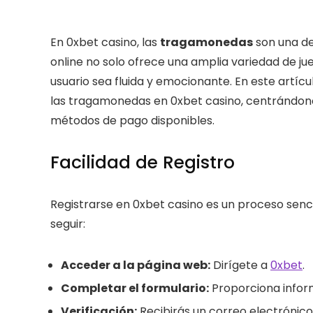
En 0xbet casino, las
tragamonedas
son una de
online no solo ofrece una amplia variedad de ju
usuario sea fluida y emocionante. En este artí
las tragamonedas en 0xbet casino, centrándonos e
métodos de pago disponibles.
Facilidad de Registro
Registrarse en 0xbet casino es un proceso sencil
seguir:
Acceder a la página web:
Dirígete a
0xbet
.
Completar el formulario:
Proporciona infor
Verificación:
Recibirás un correo electrónico